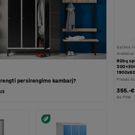
Galima ri
modelius
Rūbų sp
300+300
1900x6
Prekės k
įrengti persirengimo kambarį?
355.-€
us
Be PVM