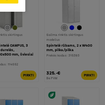
nktis skirtingus
Galima rinktis skirtingus
modelius
intelė CAMPUS, 3
Spintelė rūbams, 2 x W400
 durelės,
mm, pilka/pilka
0x500 mm, šviesiai
Prekės kodas
:
315393
odas
:
114552
325.-€
PIRKTI
PIRKTI
Be PVM