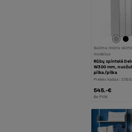
Galima rinktis skirt
modelius
Rūbų spintelė Del
W300 mm, nuožul
pilka/pilka
Prekės kodas
:
3350
545.-€
Be PVM