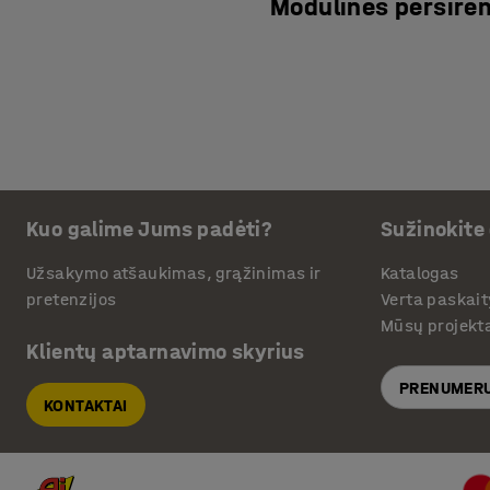
Modulinės persire
Kuo galime Jums padėti?
Sužinokite
Užsakymo atšaukimas, grąžinimas ir
Katalogas
pretenzijos
Verta paskait
Mūsų projekt
Klientų aptarnavimo skyrius
PRENUMERU
KONTAKTAI