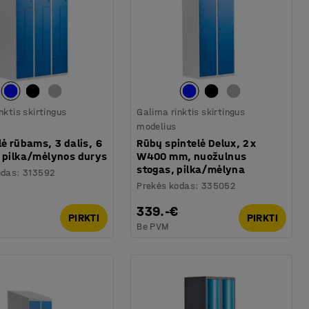
nktis skirtingus
Galima rinktis skirtingus
modelius
lė rūbams, 3 dalis, 6
Rūbų spintelė Delux, 2 x
, pilka/mėlynos durys
W400 mm, nuožulnus
stogas, pilka/mėlyna
odas
:
313592
Prekės kodas
:
335052
339.-€
PIRKTI
PIRKTI
Be PVM