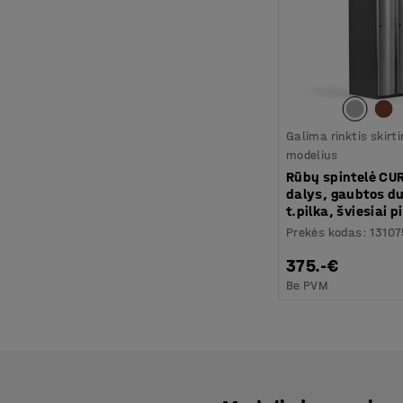
Galima rinktis skirt
modelius
Rūbų spintelė CUR
dalys, gaubtos d
t.pilka, šviesiai 
Prekės kodas
:
1310
375.-€
Be PVM