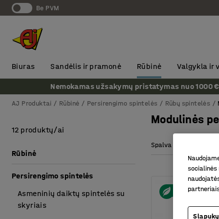
Be PVM
Biuras
Sandėlis ir pramonė
Rūbinė
Valgykla ir
Nemokamas užsakymų pristatymas nuo 1000 € + P
AJ Produktai
Rūbinė
Persirengimo spintelės
Rūbų spintelės
Modulinės pe
12 produktų/ai
Spalva durys
Sp
Rūbinė
Naudojame 
socialinės 
Persirengimo spintelės
naudojatės
partneriai
Asmeninių daiktų spintelės su
skyriais
Slapukų