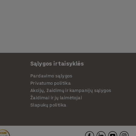
Sąlygos ir taisyklės
Pardavimo sąlygos
Privatumo politika
Akcijų, žaidimų ir kampanijų sąlygos
Žaidimai ir jų laimėtojai
Slapukų politika