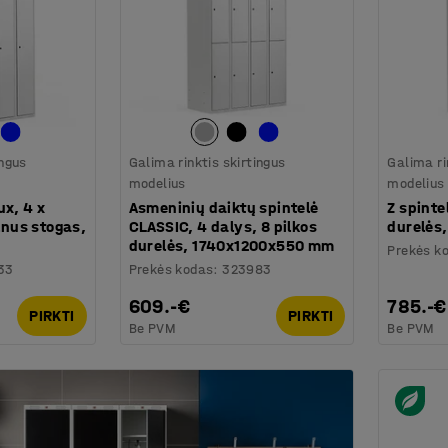
ingus
Galima rinktis skirtingus
Galima ri
modelius
modelius
ux, 4 x
Asmeninių daiktų spintelė
Z spinte
nus stogas,
CLASSIC, 4 dalys, 8 pilkos
durelės
durelės, 1740x1200x550 mm
Prekės k
33
Prekės kodas
:
323983
609.-€
785.-€
PIRKTI
PIRKTI
Be PVM
Be PVM