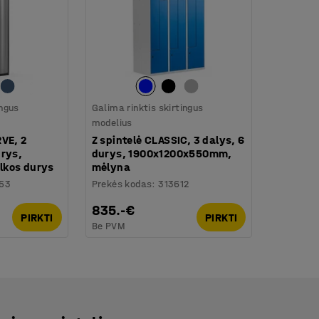
ingus
Galima rinktis skirtingus
modelius
VE, 2
Z spintelė CLASSIC, 3 dalys, 6
urys,
durys, 1900x1200x550mm,
pilkos durys
mėlyna
753
Prekės kodas
:
313612
835.-€
PIRKTI
PIRKTI
Be PVM