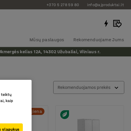
+370 5 278 59 80
info@ajproduktai.lt
Mūsų paslaugos
Rekomenduojame Jums
ergės kelias 12A, 14302 Užubaliai, Vilniaus r.
ltrų
Rekomenduojamos prekės
 teiktų
ai, kaip
Naujiena
us slapukus