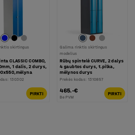
nktis skirtingus
Galima rinktis skirtingus
modelius
inta CLASSIC COMBO,
Rūbų spintelė CURVE, 2 dalys
mm, 1 dalis, 2 durys,
4 gaubtos durys, t.pilka,
00x550,mėlyna
mėlynos durys
odas
:
130302
Prekės kodas
:
1310857
465.-€
PIRKTI
PIRKTI
Be PVM