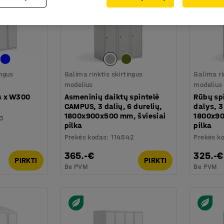
ingus
Galima rinktis skirtingus
Galima ri
modelius
modelius
4 x W300
Asmeninių daiktų spintelė
Rūbų sp
CAMPUS, 3 dalių, 6 durelių,
dalys, 3
1800x900x500 mm, šviesiai
1800x90
13
pilka
pilka
Prekės kodas
:
114542
Prekės k
365.-€
325.-€
PIRKTI
PIRKTI
Be PVM
Be PVM