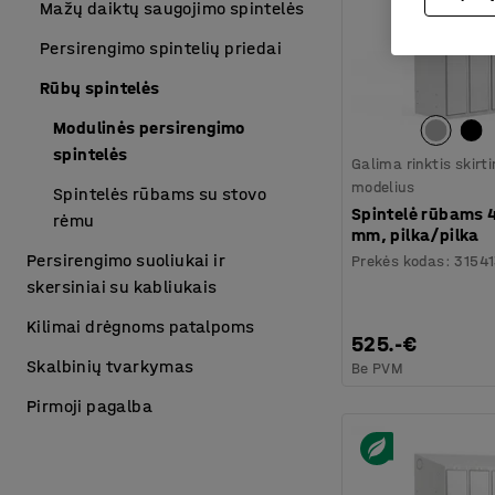
Mažų daiktų saugojimo spintelės
Persirengimo spintelių priedai
Rūbų spintelės
Modulinės persirengimo
spintelės
Galima rinktis skirt
modelius
Spintelės rūbams su stovo
Spintelė rūbams 
rėmu
mm, pilka/pilka
Persirengimo suoliukai ir
Prekės kodas
:
3154
skersiniai su kabliukais
Kilimai drėgnoms patalpoms
525.-€
Skalbinių tvarkymas
Be PVM
Pirmoji pagalba