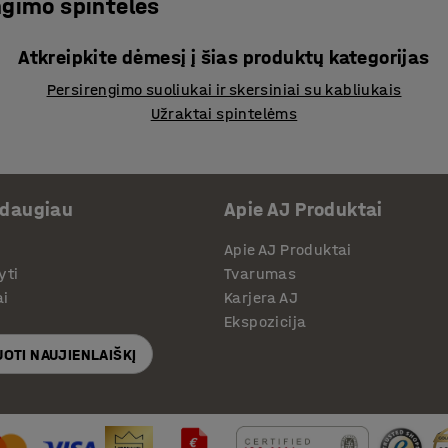
ngimo spintelės
Atkreipkite dėmesį į šias produktų kategorijas
Persirengimo suoliukai ir skersiniai su kabliukais
Užraktai spintelėms
 daugiau
Apie AJ Produktai
Apie AJ Produktai
yti
Tvarumas
ai
Karjera AJ
Ekspozicija
OTI NAUJIENLAIŠKĮ