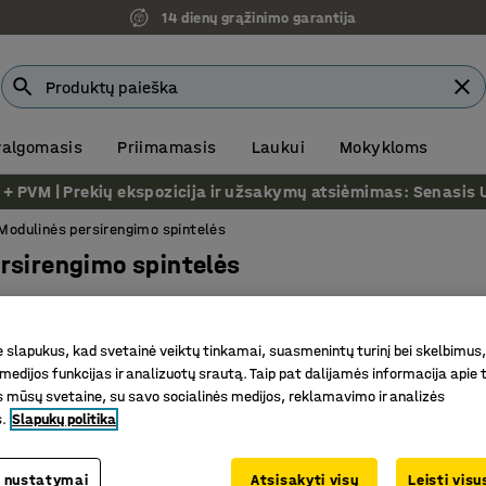
14 dienų grąžinimo garantija
 valgomasis
Priimamasis
Laukui
Mokykloms
VM | Prekių ekspozicija ir užsakymų atsiėmimas: Senasis Ukm
Modulinės persirengimo spintelės
rsirengimo spintelės
alva rėmo
Aukštis
Plotis
Gylis
Rodyti daugiau fi
slapukus, kad svetainė veiktų tinkamai, suasmenintų turinį bei skelbimus,
medijos funkcijas ir analizuotų srautą. Taip pat dalijamės informacija apie t
 mūsų svetaine, su savo socialinės medijos, reklamavimo ir analizės
Naujiena
s.
Slapukų politika
 nustatymai
Atsisakyti visų
Leisti vis