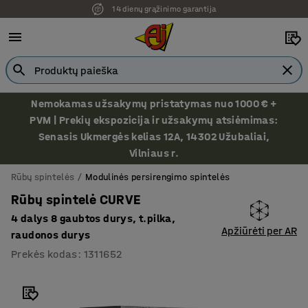
14 dienų grąžinimo garantija
Nemokamas užsakymų pristatymas nuo 1000 € +
PVM | Prekių ekspozicija ir užsakymų atsiėmimas:
Senasis Ukmergės kelias 12A, 14302 Užubaliai,
Vilniaus r.
Rūbų spintelės
Modulinės persirengimo spintelės
Rūbų spintelė CURVE
4 dalys 8 gaubtos durys, t.pilka,
Apžiūrėti per AR
raudonos durys
Prekės kodas
:
1311652