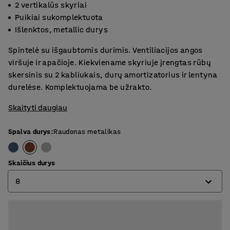
2 vertikalūs skyriai
Puikiai sukomplektuota
Išlenktos, metallic durys
Spintelė su išgaubtomis durimis. Ventiliacijos angos
viršuje ir apačioje. Kiekviename skyriuje įrengtas rūbų
skersinis su 2 kabliukais, durų amortizatorius ir lentyna
durelėse. Komplektuojama be užrakto.
Skaityti daugiau
Spalva durys
:
Raudonas metalikas
Skaičius durys
8
4
6