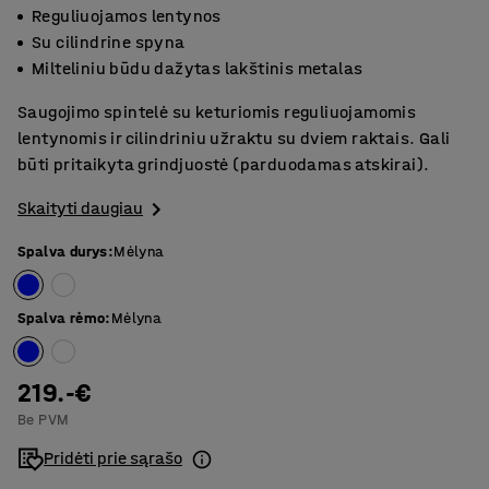
Reguliuojamos lentynos
Su cilindrine spyna
Milteliniu būdu dažytas lakštinis metalas
Saugojimo spintelė su keturiomis reguliuojamomis
lentynomis ir cilindriniu užraktu su dviem raktais. Gali
būti pritaikyta grindjuostė (parduodamas atskirai).
Skaityti daugiau
Spalva durys
:
Mėlyna
Spalva rėmo
:
Mėlyna
219.-€
Be PVM
Pridėti prie sąrašo