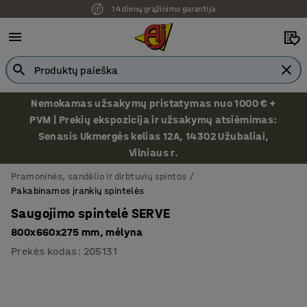
14 dienų grąžinimo garantija
Nemokamas užsakymų pristatymas nuo 1000 € +
PVM | Prekių ekspozicija ir užsakymų atsiėmimas:
Senasis Ukmergės kelias 12A, 14302 Užubaliai,
Vilniaus r.
Pramoninės, sandėlio ir dirbtuvių spintos
Pakabinamos įrankių spintelės
Saugojimo spintelė SERVE
800x660x275 mm, mėlyna
Prekės kodas
:
205131