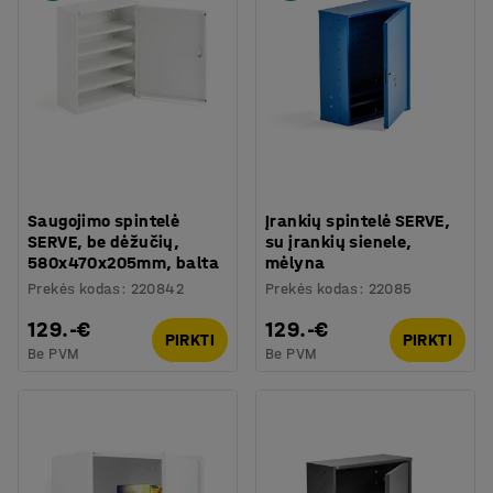
Saugojimo spintelė
Įrankių spintelė SERVE,
SERVE, be dėžučių,
su įrankių sienele,
580x470x205mm, balta
mėlyna
Prekės kodas
:
220842
Prekės kodas
:
22085
129.-€
129.-€
PIRKTI
PIRKTI
Be PVM
Be PVM