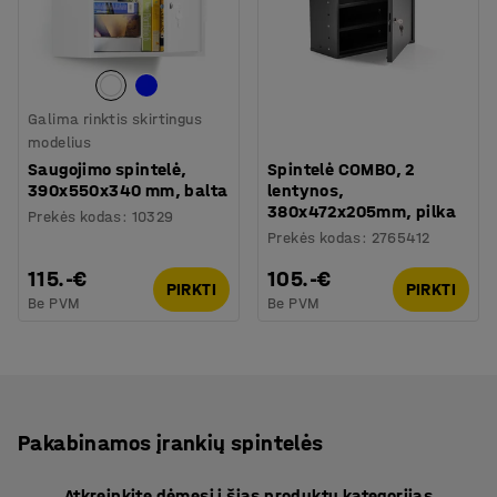
Galima rinktis skirtingus
modelius
Saugojimo spintelė,
Spintelė COMBO, 2
390x550x340 mm, balta
lentynos,
380x472x205mm, pilka
Prekės kodas
:
10329
Prekės kodas
:
2765412
115.-€
105.-€
PIRKTI
PIRKTI
Be PVM
Be PVM
Pakabinamos įrankių spintelės
Atkreipkite dėmesį į šias produktų kategorijas