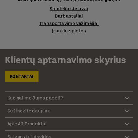
Sandėlio stelažai
Darbastaliai
Transportavimo vežimėliai
Įrankių spintos
Klientų aptarnavimo skyrius
KONTAKTAI
Kuo galime Jums padėti?
Sužinokite daugiau
Apie AJ Produktai
Sąlygos ir taisyklės