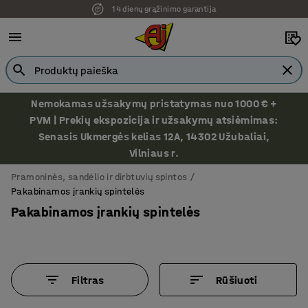
14 dienų grąžinimo garantija
Ekspozicija Vilniuje
Nemokamas užsakymų pristatymas nuo 1000 € +
PVM | Prekių ekspozicija ir užsakymų atsiėmimas:
Senasis Ukmergės kelias 12A, 14302 Užubaliai,
Vilniaus r.
Pramoninės, sandėlio ir dirbtuvių spintos
Pakabinamos įrankių spintelės
Pakabinamos įrankių spintelės
Filtras
Rūšiuoti