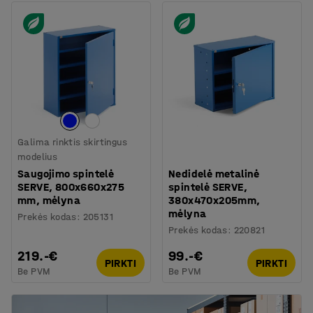
Galima rinktis skirtingus
modelius
Saugojimo spintelė
Nedidelė metalinė
SERVE, 800x660x275
spintelė SERVE,
mm, mėlyna
380x470x205mm,
mėlyna
Prekės kodas
:
205131
Prekės kodas
:
220821
219.-€
99.-€
PIRKTI
PIRKTI
Be PVM
Be PVM