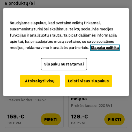
8 produktų/ai
Naudojame slapukus, kad svetainė veiktų tinkamai,
suasmenintų turinį bei skelbimus, teiktų socialinės medijos
funkcijas ir analizuotų srautą. Taip pat dalijamės informacija
apie tai, kaip naudojatės mūsų svetaine, su savo socialinės
medijos, reklamavimo ir analizės partneriais.
Slapukų politika
Slapukų nustatymai
Atsisakyti visų
Leisti visus slapukus
Nedidelė saugojimo
Saugojimo spintelė
spinta, 780x550x340
SERVE, be dėžučių
mm, balta
580x470x205mm,
mėlyna
Prekės kodas
:
10337
Prekės kodas
:
220841
159.-€
129.-€
PIRKTI
PIRKTI
Be PVM
Be PVM