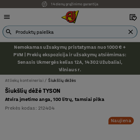
14 dienų grąžinimo garantija
Ekspozicija Vilniuje
Nemokamas užsakymų pristatymas nuo 1000 € +
PVM | Prekių ekspozicija ir užsakymų atsiėmimas:
Senasis Ukmergės kelias 12A, 14302 Užubaliai,
Vilniaus r.
Atliekų konteineriai
Šiukšlių dėžės
Šiukšlių dėžė TYSON
Atvira įmetimo anga, 100 litrų, tamsiai pilka
Prekės kodas
:
212404
Naujiena