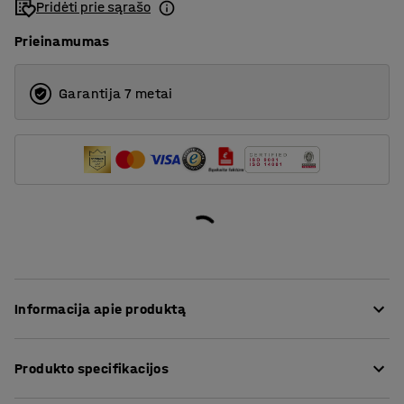
Pridėti prie sąrašo
Prieinamumas
Garantija 7 metai
Informacija apie produktą
Praktiška ir talpi atliekų rūšiavimo šiukšliadėžė visoms
Produkto specifikacijos
vidaus erdvėms, tokioms kaip biurai, valgyklos,
dirbtuvės ir sandėliai. Šiukšliadėžė siaura, todėl galima