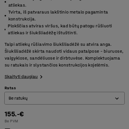
atliekas.
Tvirta, iš patvaraus lakštinio metalo pagaminta
konstrukcija.
Plokščias atviras viršus, kad būtų patogu rūšiuoti
atliekas ir šiukšliadėžę ištuštinti.
Talpi atliekų rūšiavimo šiukšliadėžė su atvira anga.
Šiukšliadėžė skirta naudoti vidaus patalpose – biuruose,
valgyklose, sandėliuose ir dirbtuvėse. Komplektuojama
su ratukais ir slystančios konstrukcijos kojelėmis.
Skaityti daugiau
Ratas
Be ratukų
155.-€
Be ratukų
Be PVM
Su ratukais