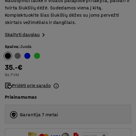
Naudojimui lauke ir vidaus patapose pritakyta, patvari ir
tvirta šiukšlių dėžė. Sudedamos viena į kitą.
Komplektuokite šias šiukšlių dėžes su joms pervežti
skirtais vežimėliais ir dangčiais.
Skaityti daugiau
Spalva
:
Juoda
35.-€
Be PVM
Pridėti prie sąrašo
Prieinamumas
Garantija 7 metai