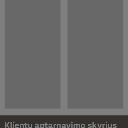
Klientų aptarnavimo skyrius