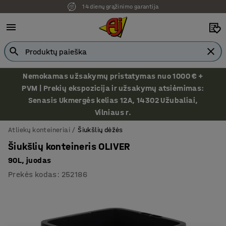
14 dienų grąžinimo garantija
Nemokamas užsakymų pristatymas nuo 1000 € +
PVM | Prekių ekspozicija ir užsakymų atsiėmimas:
Senasis Ukmergės kelias 12A, 14302 Užubaliai,
Vilniaus r.
Atliekų konteineriai
Šiukšlių dėžės
Šiukšlių konteineris OLIVER
90L, juodas
Prekės kodas
:
252186