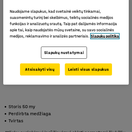
Naudojame slapukus, kad svetainė veiktų tinkamai,
suasmenintų turinį bei skelbimus, teiktų socialinės medijos
funkcijas ir analizuotų srautą. Taip pat dalijamės informacija
apie tai, kaip naudojatės mūsų svetaine, su savo socialinės
medijos, reklamavimo ir analizės partneriais.
Slapukų politika
Slapukų nustatymai
Atsisakyti visų
Leisti visus slapukus
Storis 50 my
Perdirbta medžiaga
Tvirtas