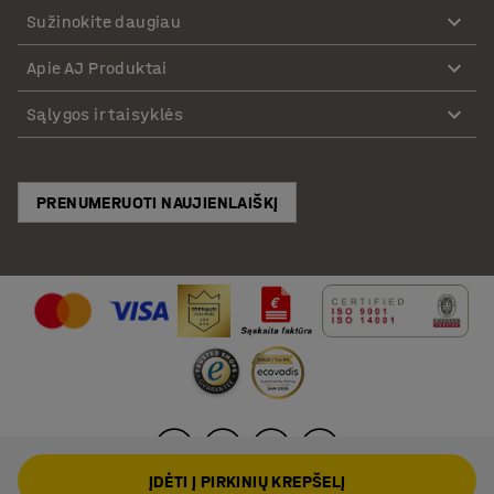
Sužinokite daugiau
Apie AJ Produktai
Sąlygos ir taisyklės
PRENUMERUOTI NAUJIENLAIŠKĮ
ĮDĖTI Į PIRKINIŲ KREPŠELĮ