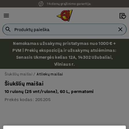
14 dienų grąžinimo garantija
Ekspozicija Vilniuje
Nemokamas užsakymų pristatymas nuo 1000 € +
PVM | Prekių ekspozicija ir užsakymų atsiėmimas:
Senasis Ukmergės kelias 12A, 14302 Užubaliai,
Vilniaus r.
Šiukšlių maišai
Atliekų maišai
Šiukšlių maišai
10 rulonų (25 vnt/rulone), 60 L, permatomi
Prekės kodas
:
205205