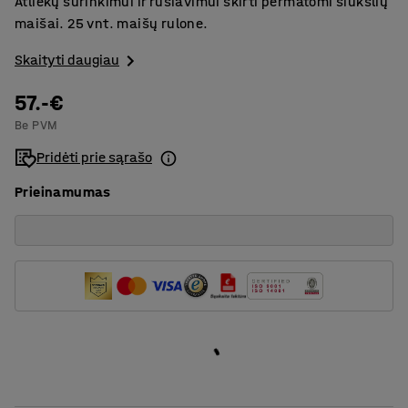
Atliekų surinkimui ir rūšiavimui skirti permatomi šiukšlių
maišai. 25 vnt. maišų rulone.
Skaityti daugiau
57.-€
Be PVM
Pridėti prie sąrašo
Prieinamumas