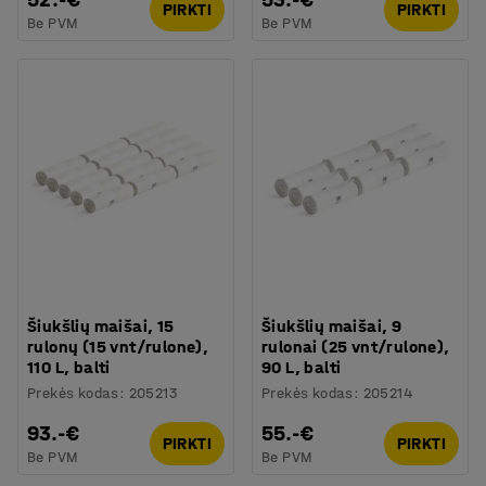
PIRKTI
PIRKTI
Be PVM
Be PVM
Šiukšlių maišai, 15
Šiukšlių maišai, 9
rulonų (15 vnt/rulone),
rulonai (25 vnt/rulone),
110 L, balti
90 L, balti
Prekės kodas
:
205213
Prekės kodas
:
205214
93.-€
55.-€
PIRKTI
PIRKTI
Be PVM
Be PVM