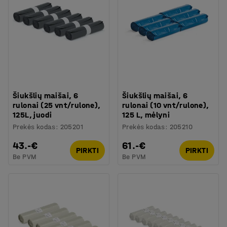
Šiukšlių maišai, 6
Šiukšlių maišai, 6
rulonai (25 vnt/rulone),
rulonai (10 vnt/rulone),
125L, juodi
125 L, mėlyni
Prekės kodas
:
205201
Prekės kodas
:
205210
43.-€
61.-€
PIRKTI
PIRKTI
Be PVM
Be PVM