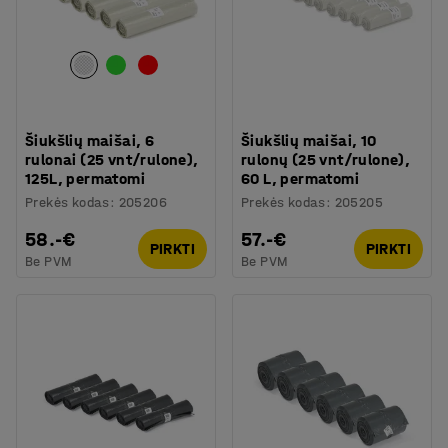
Šiukšlių maišai, 6
Šiukšlių maišai, 10
rulonai (25 vnt/rulone),
rulonų (25 vnt/rulone),
125L, permatomi
60 L, permatomi
Prekės kodas
:
205206
Prekės kodas
:
205205
58.-€
57.-€
PIRKTI
PIRKTI
Be PVM
Be PVM