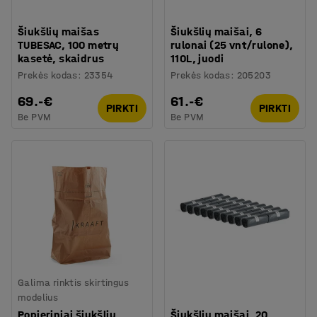
Šiukšlių maišas
Šiukšlių maišai, 6
TUBESAC, 100 metrų
rulonai (25 vnt/rulone),
kasetė, skaidrus
110L, juodi
Prekės kodas
:
23354
Prekės kodas
:
205203
69.-€
61.-€
PIRKTI
PIRKTI
Be PVM
Be PVM
Galima rinktis skirtingus
modelius
Popieriniai šiukšlių
Šiukšlių maišai, 20