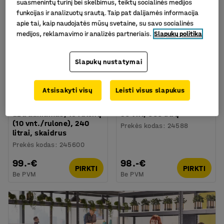
suasmenintų turinį bei skelbimus, teiktų socialinės medijos
funkcijas ir analizuotų srautą. Taip pat dalijamės informacija
apie tai, kaip naudojatės mūsų svetaine, su savo socialinės
medijos, reklamavimo ir analizės partneriais.
Slapukų politika
Slapukų nustatymai
Atsisakyti visų
Leisti visus slapukus
Šiukšlių maišas,
Dideli šiukšlių maišai,
užtraukiamas, 15 rulonų
30 vnt, 660 litrų
(10 vnt./rulone), 240
Prekės kodas
:
24588
litrai, skaidrus
Prekės kodas
:
245600
99.-€
98.-€
PIRKTI
PIRKTI
Be PVM
Be PVM