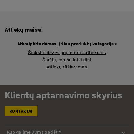
Atliekų maišai
Atkreipkite dėmesį į šias produktų kategorijas
Šiukšlių dėžės popieriaus atliekoms
Šiušlių maišų laikikliai
Atliekų rūšiavimas
Klientų aptarnavimo skyrius
KONTAKTAI
Kuo galime Jums padėti?