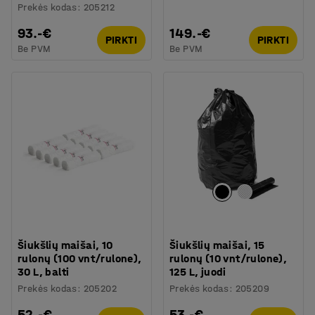
Prekės kodas
:
205212
93.-€
149.-€
PIRKTI
PIRKTI
Be PVM
Be PVM
Šiukšlių maišai, 10
Šiukšlių maišai, 15
rulonų (100 vnt/rulone),
rulonų (10 vnt/rulone),
30 L, balti
125 L, juodi
Prekės kodas
:
205202
Prekės kodas
:
205209
52.-€
53.-€