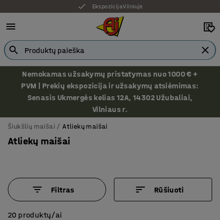
Ekspozicija Vilniuje
Nemokamas užsakymų pristatymas nuo 1000 € +
PVM | Prekių ekspozicija ir užsakymų atsiėmimas:
Senasis Ukmergės kelias 12A, 14302 Užubaliai,
Vilniaus r.
Šiukšlių maišai
Atliekų maišai
Atliekų maišai
Filtras
Rūšiuoti
20 produktų/ai