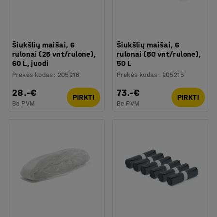
Šiukšlių maišai, 6
Šiukšlių maišai, 6
rulonai (25 vnt/rulone),
rulonai (50 vnt/rulone),
60 L, juodi
50 L
Prekės kodas
:
205216
Prekės kodas
:
205215
28.-€
73.-€
PIRKTI
PIRKTI
Be PVM
Be PVM