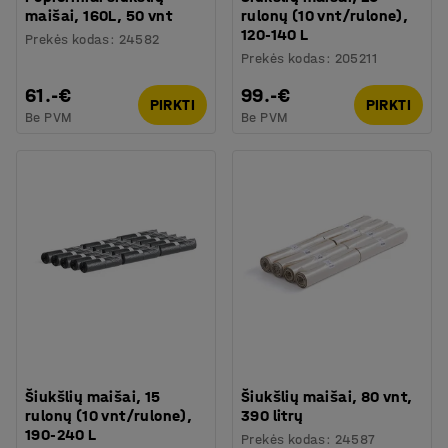
maišai, 160L, 50 vnt
rulonų (10 vnt/rulone),
120-140 L
Prekės kodas
:
24582
Prekės kodas
:
205211
61.-€
99.-€
PIRKTI
PIRKTI
Be PVM
Be PVM
Šiukšlių maišai, 15
Šiukšlių maišai, 80 vnt,
rulonų (10 vnt/rulone),
390 litrų
190-240 L
Prekės kodas
:
24587