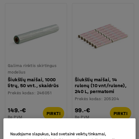
Galima rinktis skirtingus
modelius
Šiukšlių maišai, 1000
Šiukšlių maišai, 14
litrų, 50 vnt., skaidrūs
rulonų (10 vnt/rulone),
240 L, permatomi
Prekės kodas
:
246051
Prekės kodas
:
205204
149.-€
99.-€
PIRKTI
PIRKTI
Be PVM
Be PVM
Naudojame slapukus, kad svetainė veiktų tinkamai,