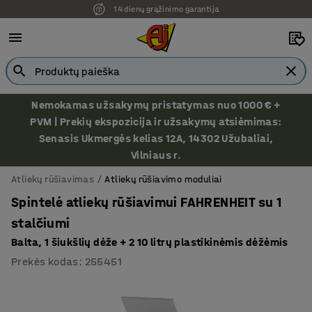
14 dienų grąžinimo garantija
Ekspozicija Vilniuje
Nemokamas užsakymų pristatymas nuo 1000 € +
PVM | Prekių ekspozicija ir užsakymų atsiėmimas:
Senasis Ukmergės kelias 12A, 14302 Užubaliai,
Vilniaus r.
Atliekų rūšiavimas
Atliekų rūšiavimo moduliai
Spintelė atliekų rūšiavimui FAHRENHEIT su 1
stalčiumi
Balta, 1 šiukšlių dėže + 2 10 litrų plastikinėmis dėžėmis
Prekės kodas
:
255451