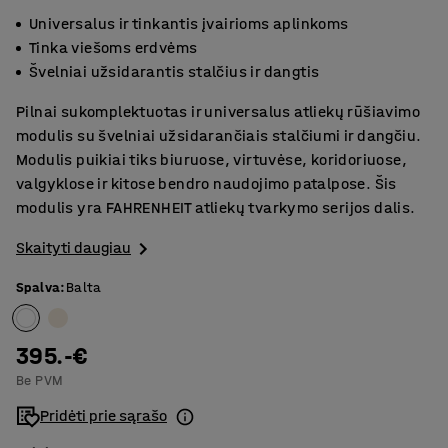
Universalus ir tinkantis įvairioms aplinkoms
Tinka viešoms erdvėms
Švelniai užsidarantis stalčius ir dangtis
Pilnai sukomplektuotas ir universalus atliekų rūšiavimo
modulis su švelniai užsidarančiais stalčiumi ir dangčiu.
Modulis puikiai tiks biuruose, virtuvėse, koridoriuose,
valgyklose ir kitose bendro naudojimo patalpose. Šis
modulis yra FAHRENHEIT atliekų tvarkymo serijos dalis.
Skaityti daugiau
Spalva
:
Balta
395.-€
Be PVM
Pridėti prie sąrašo