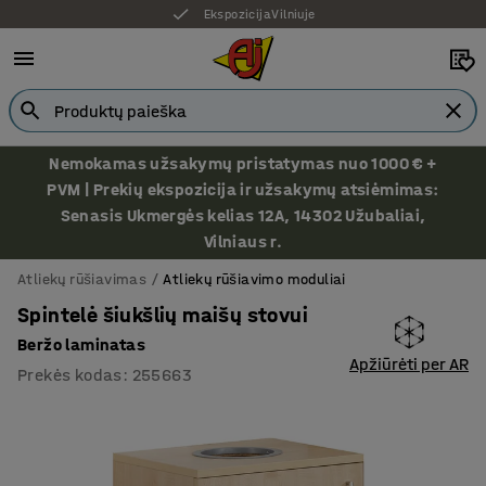
Ekspozicija Vilniuje
Nemokamas užsakymų pristatymas nuo 1000 € +
PVM | Prekių ekspozicija ir užsakymų atsiėmimas:
Senasis Ukmergės kelias 12A, 14302 Užubaliai,
Vilniaus r.
Atliekų rūšiavimas
Atliekų rūšiavimo moduliai
Spintelė šiukšlių maišų stovui
Beržo laminatas
Apžiūrėti per AR
Prekės kodas
:
255663