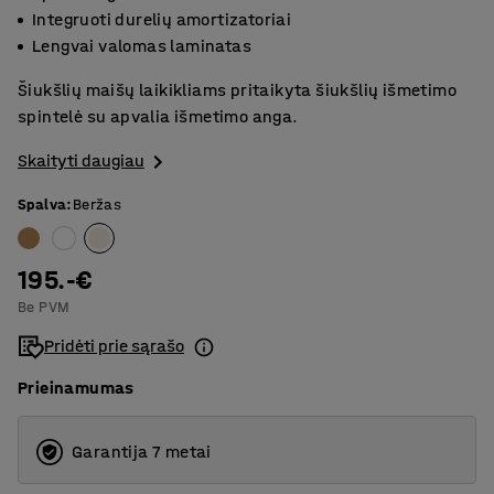
Integruoti durelių amortizatoriai
Lengvai valomas laminatas
Šiukšlių maišų laikikliams pritaikyta šiukšlių išmetimo
spintelė su apvalia išmetimo anga.
Skaityti daugiau
Spalva
:
Beržas
195.-€
Be PVM
Pridėti prie sąrašo
Prieinamumas
Garantija 7 metai