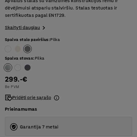
Apvalus stalas su vamzdinės konstrukcijos rėmu ir
dėvėjimuisi atspariu stalviršiu. Stalas testuotas ir
sertifikuotas pagal EN1729.
Skaityti daugiau
Spalva stalo paviršius
:
Pilka
Spalva stovas
:
Pilka
299.-€
Be PVM
Pridėti prie sąrašo
Prieinamumas
Garantija 7 metai