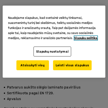
Naudojame slapukus, kad svetainė veiktų tinkamai,
suasmenintų turinį bei skelbimus, teiktų socialinės medijos
funkcijas ir analizuotų srautą. Taip pat dalijamės informacija
apie tai, kaip naudojatės mūsų svetaine, su savo socialinės
medijos, reklamavimo ir analizės partneriais.
Slapukų politika
Slapukų nustatymai
Atsisakyti visų
Leisti visus slapukus
Patvarus aukšto slėgio laminato paviršius
Sertifikuota pagal EN 1729.
Apvalus