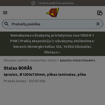
14 dienų grąžinimo garantija
Nemokamas užsakymų pristatymas nuo 1000 € +
PVM | Prekių ekspozicija ir užsakymų atsiėmimas:
Senasis Ukmergės kelias 12A, 14302 Užubaliai,
Vilniaus r.
Fiksuoto aukščio mokykliniai stalai
Apvalūs stalai klasėms
Stalas BORÅS
Apvalus, Ø 1200x720mm, pilkas laminatas, pilka
Prekės kodas
:
34707209