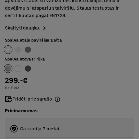
Apvalus stalas su vamzdinės konstrukcijos rėmu ir
dėvėjimuisi atspariu stalviršiu. Stalas testuotas ir
sertifikuotas pagal EN1729.
Skaityti daugiau
Spalva stalo paviršius
:
Balta
Spalva stovas
:
Pilka
299.-€
Be PVM
Pridėti prie sąrašo
Prieinamumas
Garantija 7 metai