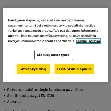
Naudojame slapukus, kad svetainė veiktų tinkamai,
suasmenintų turinį bei skelbimus, teiktų socialinės medijos
funkcijas ir analizuotų srautą. Taip pat dalijamės informacija
apie tai, kaip naudojatės mūsų svetaine, su savo socialinės
medijos, reklamavimo ir analizės partneriais.
Slapukų politika
Slapukų nustatymai
Atsisakyti visų
Leisti visus slapukus
Patvarus aukšto slėgio laminato paviršius
Sertifikuota pagal EN 1729.
Apvalus