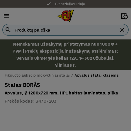
Ekspozicija Vilniuje
Nemokamas užsakymų pristatymas nuo 1000 € +
PVM | Prekių ekspozicija ir užsakymų atsiėmimas:
Senasis Ukmergės kelias 12A, 14302 Užubaliai,
Vilniaus r.
Fiksuoto aukščio mokykliniai stalai
Apvalūs stalai klasėms
Stalas BORÅS
Apvalus, Ø 1200x720 mm, HPL baltas laminatas, pilka
Prekės kodas
:
34707203