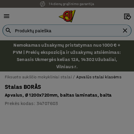
14 dienų grąžinimo garantija
Nemokamas užsakymų pristatymas nuo 1000 € +
PVM | Prekių ekspozicija ir užsakymų atsiėmimas:
Senasis Ukmergės kelias 12A, 14302 Užubaliai,
Vilniaus r.
Fiksuoto aukščio mokykliniai stalai
Apvalūs stalai klasėms
Stalas BORÅS
Apvalus, Ø 1200x720mm, baltas laminatas, balta
Prekės kodas
:
34707603