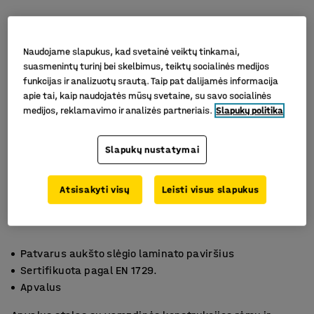
Naudojame slapukus, kad svetainė veiktų tinkamai,
suasmenintų turinį bei skelbimus, teiktų socialinės medijos
funkcijas ir analizuotų srautą. Taip pat dalijamės informacija
apie tai, kaip naudojatės mūsų svetaine, su savo socialinės
medijos, reklamavimo ir analizės partneriais.
Slapukų politika
Slapukų nustatymai
Atsisakyti visų
Leisti visus slapukus
Patvarus aukšto slėgio laminato paviršius
Sertifikuota pagal EN 1729.
Apvalus