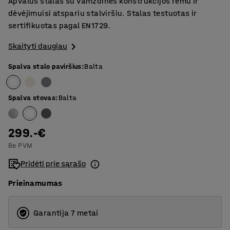
Apvalus stalas su vamzdinės konstrukcijos rėmu ir
dėvėjimuisi atspariu stalviršiu. Stalas testuotas ir
sertifikuotas pagal EN1729.
Skaityti daugiau
Spalva stalo paviršius
:
Balta
Spalva stovas
:
Balta
299.-€
Be PVM
Pridėti prie sąrašo
Prieinamumas
Garantija 7 metai