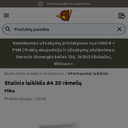
14 dienų grąžinimo garantija
Ekspozicija Vilniuje
Nemokamas užsakymų pristatymas nuo 1000 € +
PVM | Prekių ekspozicija ir užsakymų atsiėmimas:
Senasis Ukmergės kelias 12A, 14302 Užubaliai,
Vilniaus r.
Darbo stalo priedai ir aksesuarai
Informaciniai laikikliai
Stalinis laikiklis A4 20 rėmelių
Pilka
Prekės kodas
:
12510