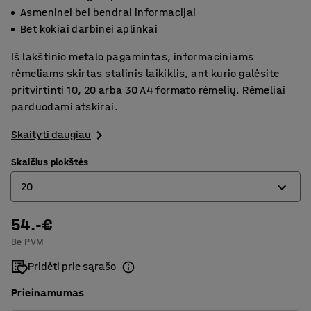
Asmeninei bei bendrai informacijai
Bet kokiai darbinei aplinkai
Iš lakštinio metalo pagamintas, informaciniams
rėmeliams skirtas stalinis laikiklis, ant kurio galėsite
pritvirtinti 10, 20 arba 30 A4 formato rėmelių. Rėmeliai
parduodami atskirai.
Skaityti daugiau
Skaičius plokštės
20
54.-€
10
Be PVM
20
Pridėti prie sąrašo
Prieinamumas