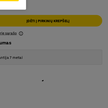
ĮDĖTI Į PIRKINIŲ KREPŠELĮ
prie sąrašo
mumas
ntija 7 metai