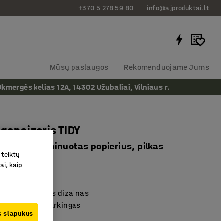
+370 5 278 59 80
info@ajproduktai.lt
Mūsų paslaugos
Rekomenduojame Jums
ergės kelias 12A, 14302 Užubaliai, Vilniaus r.
rganaizeris TIDY
95 mm, laminuotas popierius, pilkas
 teiktų
as
:
136282
ai, kaip
s stalo dėklas
s ir universalus dizainas
stalas būtų tvarkingas
us slapukus