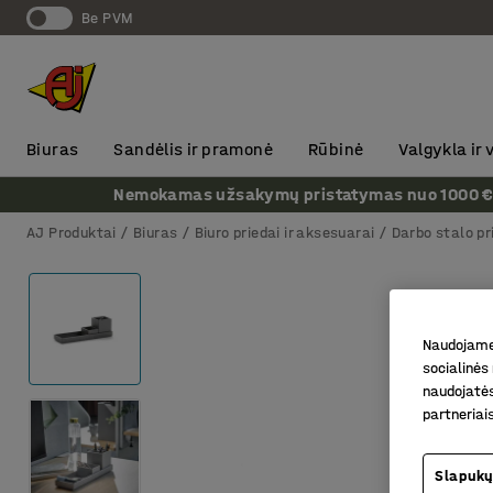
Be PVM
Biuras
Sandėlis ir pramonė
Rūbinė
Valgykla ir
Nemokamas užsakymų pristatymas nuo 1000 € + P
AJ Produktai
Biuras
Biuro priedai ir aksesuarai
Darbo stalo pr
Naudojame 
socialinės 
naudojatės
partneriai
Slapukų