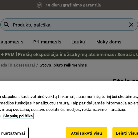
14 dienų grąžinimo garantija
 valgomasis
Priimamasis
Laukui
Mokykloms
VM | Prekių ekspozicija ir užsakymų atsiėmimas: Senasis Ukm
iedai ir aksesuarai
Stovai biuro reikmenims
Stalo o
105x330x
slapukus, kad svetainė veiktų tinkamai, suasmenintų turinį bei skelbimus,
Prekės kod
medijos funkcijas ir analizuotų srautą. Taip pat dalijamės informacija apie t
 mūsų svetaine, su savo socialinės medijos, reklamavimo ir analizės
Naudinga
s.
Slapukų politika
Praktiška
Kad jūsų 
 nustatymai
Atsisakyti visų
Leisti vis