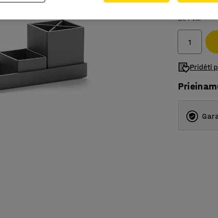
11.50€
Be PVM
Pridėti 
Prieina
Gara