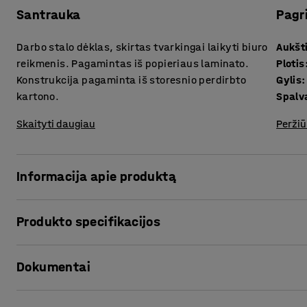
Santrauka
Pagr
Darbo stalo dėklas, skirtas tvarkingai laikyti biuro
Aukšt
reikmenis. Pagamintas iš popieriaus laminato.
Plotis
Konstrukcija pagaminta iš storesnio perdirbto
Gylis
:
kartono.
Spalv
Skaityti daugiau
Peržiū
Informacija apie produktą
Ant Jūsų darbo stalo netvarka? Šiame praktiškame ir univ
Produkto specifikacijos
trijų skirtingo dydžio skyrių, yra vietos rašymo priemonė
smulkiems daiktams, dėl kurių ant darbo stalo gali atsirast
Aukštis
:
105
mm
akcentas.
Dokumentai
Plotis
:
330
mm
Gylis
:
95
mm
Šis darbo stalo dėklas pagamintas iš popieriaus, kurio ža
Spalva
:
Pilka
Spausdinti produkto puslapį
tvaraus miškų ūkio.