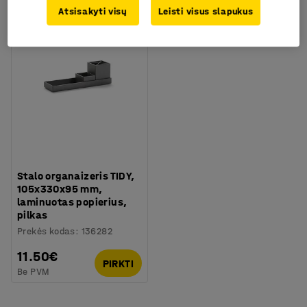
Atsisakyti visų
Leisti visus slapukus
Stalo organaizeris TIDY,
105x330x95 mm,
laminuotas popierius,
pilkas
Prekės kodas
:
136282
11.50€
PIRKTI
Be PVM