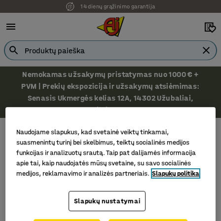
14 dienų grąžinimo garantija
Nemokamas užsakymų pristatymas nuo 1000 € +
PVM | Prekių ekspozicija ir užsakymų atsiėmimas:
Senasis Ukmergės kelias 12A, 14302 Užubaliai,
Vilniaus r.
Darbo stalo priedai ir aksesuarai
Stovai biuro reikmenims
Naudojame slapukus, kad svetainė veiktų tinkamai,
Stovai biuro reikmenims
suasmenintų turinį bei skelbimus, teiktų socialinės medijos
funkcijas ir analizuotų srautą. Taip pat dalijamės informacija
apie tai, kaip naudojatės mūsų svetaine, su savo socialinės
medijos, reklamavimo ir analizės partneriais.
Slapukų politika
Filtras
Rūšiuoti
Slapukų nustatymai
1 produktų/ai