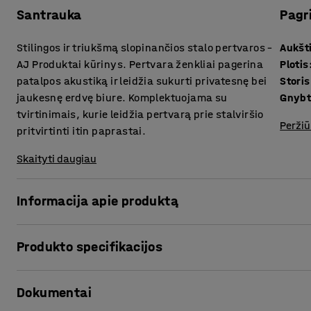
Santrauka
Pagr
Stilingos ir triukšmą slopinančios stalo pertvaros –
Aukšt
AJ Produktai kūrinys. Pertvara ženkliai pagerina
Plotis
patalpos akustiką ir leidžia sukurti privatesnę bei
Storis
jaukesnę erdvę biure. Komplektuojama su
Gnybt
tvirtinimais, kurie leidžia pertvarą prie stalviršio
Peržiū
pritvirtinti itin paprastai.
Skaityti daugiau
Informacija apie produktą
Stilingos stalo pertvaros puikiai slopina garsą padidinto t
Produkto specifikacijos
siekiant sukurti privačias ir tylias darbo vietas atviro tipo
Aukštis
:
650
mm
Stalo pertvaras galima patobulinti lentynomis (parduodamo
Dokumentai
Plotis
:
1600
mm
vietą taupantį daiktų saugojimo sprendimą.