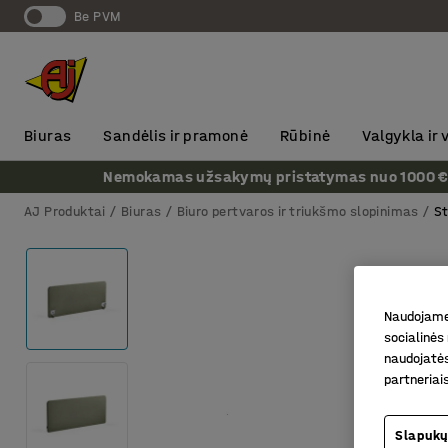
Be PVM
Biuras
Sandėlis ir pramonė
Rūbinė
Valgykla ir
Nemokamas užsakymų pristatymas nuo 1000 € + P
AJ Produktai
Biuras
Biuro pertvaros ir triukšmo slopinimas
St
Naudojame 
socialinės 
naudojatės
partneriai
Slapukų