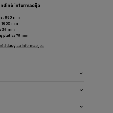
indinė informacija
is
:
650
mm
:
1600
mm
:
36
mm
ų plotis
:
75
mm
rėti daugiau informacijos
riukšmo lygio erdvėse. Pertvaros idealiai tinka
 biuruose.
s atskirai). Lentynos leis sukurti patogų ir