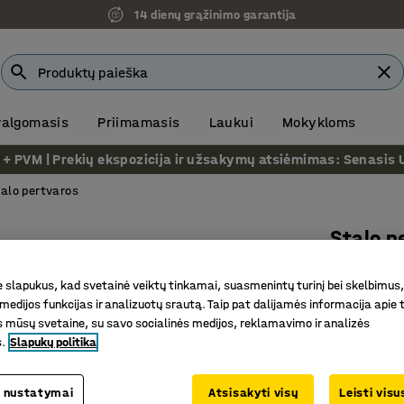
14 dienų grąžinimo garantija
 valgomasis
Priimamasis
Laukui
Mokykloms
VM | Prekių ekspozicija ir užsakymų atsiėmimas: Senasis Ukm
alo pertvaros
Stalo p
Balti tv
slapukus, kad svetainė veiktų tinkamai, suasmenintų turinį bei skelbimus,
žalsvai 
medijos funkcijas ir analizuotų srautą. Taip pat dalijamės informacija apie t
Prekės kod
 mūsų svetaine, su savo socialinės medijos, reklamavimo ir analizės
s.
Slapukų politika
Efektyvu
Pilnas ko
 nustatymai
Atsisakyti visų
Leisti vis
Stilingas