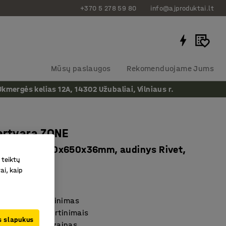
+370 5 278 59 80
info@ajproduktai.lt
Mūsų paslaugos
Rekomenduojame Jums
ergės kelias 12A, 14302 Užubaliai, Vilniaus r.
ertvara ZONE
irtinimai, 1600x650x36mm, audinys Rivet,
 teiktų
mėlyna
ai, kaip
as
:
1210522
s triukšmo slopinimas
mplektas su tvirtinimais
us slapukus
 siaurų linijų dizainas