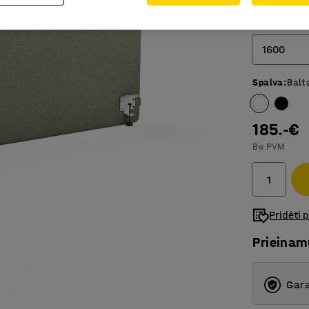
Plotis (mm)
1600
Spalva
:
Balt
800
1000
185.-€
1200
Be PVM
1400
1600
Pridėti 
2000
Prieina
Gara