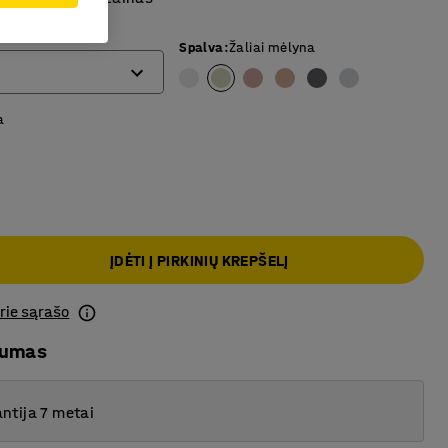
Spalva
:
Žaliai mėlyna
a
ĮDĖTI Į PIRKINIŲ KREPŠELĮ
prie sąrašo
mumas
ntija 7 metai