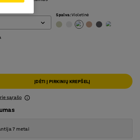
Spalva
:
Violetinė
a
ĮDĖTI Į PIRKINIŲ KREPŠELĮ
prie sąrašo
mumas
ntija 7 metai