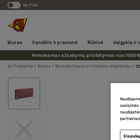
Be PVM
Biuras
Sandėlis ir pramonė
Rūbinė
Valgykla ir
Nemokamas užsakymų pristatymas nuo 1000 € + P
AJ Produktai
Biuras
Biuro pertvaros ir triukšmo slopinimas
St
Naudojame 
socialinės 
naudojatės
partneriai
Slapukų