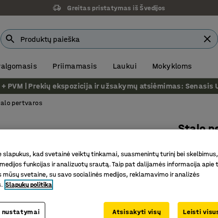
Greitas pristatymas iš Švedijos
 valgomasis
Priimamasis
Laukui
Mokykloms
VM | Prekių ekspozicija ir užsakymų atsiėmimas: Senasis Ukm
alo pertvaros
Stalo p
Balti tv
slapukus, kad svetainė veiktų tinkamai, suasmenintų turinį bei skelbimus,
violetinė
medijos funkcijas ir analizuotų srautą. Taip pat dalijamės informacija apie t
Prekės kod
 mūsų svetaine, su savo socialinės medijos, reklamavimo ir analizės
s.
Slapukų politika
Efektyvu
Pilnas ko
 nustatymai
Atsisakyti visų
Leisti vis
Stilingas