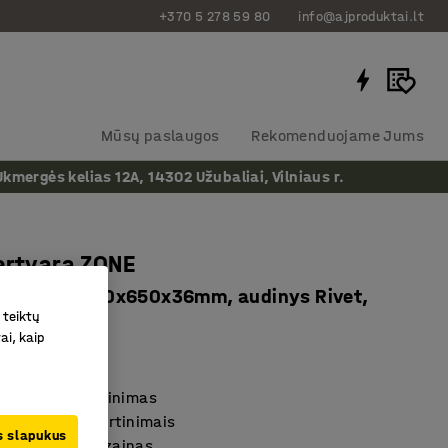
+370 5 278 59 80
info@ajproduktai.lt
Mūsų paslaugos
Rekomenduojame Jums
ergės kelias 12A, 14302 Užubaliai, Vilniaus r.
ertvara ZONE
irtinimai, 1600x650x36mm, audinys Rivet,
 teiktų
ai, kaip
as
:
1210523
s triukšmo slopinimas
mplektas su tvirtinimais
us slapukus
 siaurų linijų dizainas