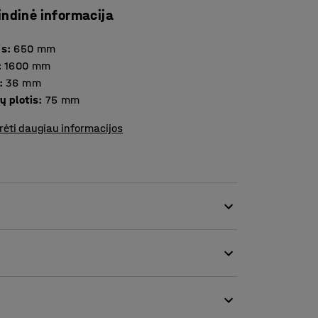
indinė informacija
is
:
650
mm
:
1600
mm
:
36
mm
ų plotis
:
75
mm
rėti daugiau informacijos
riukšmo lygio erdvėse. Pertvaros idealiai tinka
 biuruose.
s atskirai). Lentynos leis sukurti patogų ir