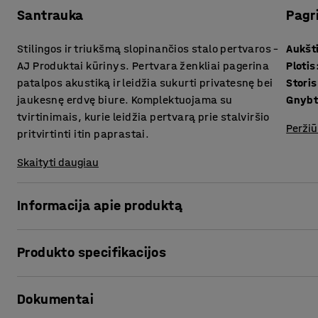
Santrauka
Pagr
Stilingos ir triukšmą slopinančios stalo pertvaros –
Aukšt
AJ Produktai kūrinys. Pertvara ženkliai pagerina
Plotis
patalpos akustiką ir leidžia sukurti privatesnę bei
Storis
jaukesnę erdvę biure. Komplektuojama su
Gnybt
tvirtinimais, kurie leidžia pertvarą prie stalviršio
Peržiū
pritvirtinti itin paprastai.
Skaityti daugiau
Informacija apie produktą
Stilingos stalo pertvaros puikiai slopina garsą padidinto t
Produkto specifikacijos
siekiant sukurti privačias ir tylias darbo vietas atviro tipo
Aukštis
:
650
mm
Stalo pertvaras galima patobulinti lentynomis (parduodamo
Dokumentai
Plotis
:
1600
mm
vietą taupantį daiktų saugojimo sprendimą.