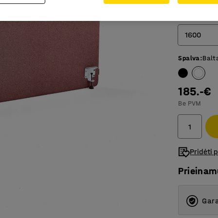
Plotis (mm)
1600
Spalva
:
Balt
800
1000
185.-€
1200
Be PVM
1400
1600
Pridėti 
2000
Prieina
Gara