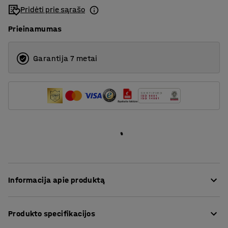
Pridėti prie sąrašo
5
Prieinamumas
Garantija 7 metai
Informacija apie produktą
ULTIMATE – ypatingai universali ir lengvai pritaikoma
Produkto specifikacijos
stelažų sistema. Tai AJ Produktai dizaino ir gamybos
rezultatas. Šie lengvai pritaikomi paletiniai stelažai leis