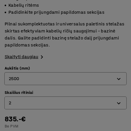
Kabelių ritėms
Padidinkite prijungdami papildomas sekcijas
Pilnai sukomplektuotas ir universalus paletinis stelažas
skirtas efektyviam kabelių ričių saugojimui – bazinė
dalis. Galite padidinti bazinę stelažo dalį prijungdami
papildomas sekcijas.
Skaityti daugiau
Aukštis (mm)
2500
Skaičius ritiniai
2500
2
4000
5000
835.-€
2
Be PVM
4