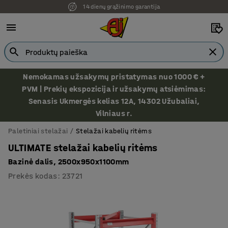
14 dienų grąžinimo garantija
Ekspozicija Vilniuje
Nemokamas užsakymų pristatymas nuo 1000 € +
PVM | Prekių ekspozicija ir užsakymų atsiėmimas:
Senasis Ukmergės kelias 12A, 14302 Užubaliai,
Vilniaus r.
Paletiniai stelažai
Stelažai kabelių ritėms
ULTIMATE stelažai kabelių ritėms
Bazinė dalis, 2500x950x1100mm
Prekės kodas
:
23721