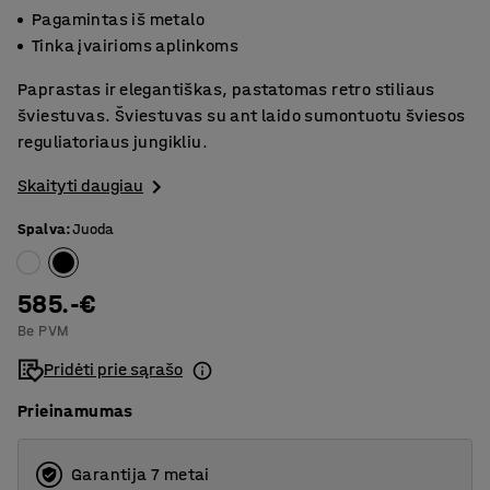
Pagamintas iš metalo
Tinka įvairioms aplinkoms
Paprastas ir elegantiškas, pastatomas retro stiliaus
šviestuvas. Šviestuvas su ant laido sumontuotu šviesos
reguliatoriaus jungikliu.
Skaityti daugiau
Spalva
:
Juoda
585.-€
Be PVM
Pridėti prie sąrašo
Prieinamumas
Garantija 7 metai