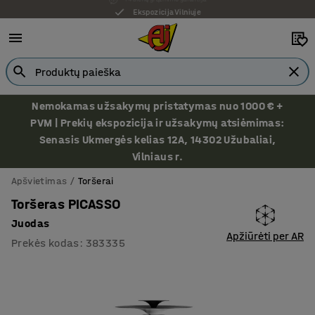
Ekspozicija Vilniuje
Nemokamas užsakymų pristatymas nuo 1000 € +
PVM | Prekių ekspozicija ir užsakymų atsiėmimas:
Senasis Ukmergės kelias 12A, 14302 Užubaliai,
Vilniaus r.
Apšvietimas
Toršerai
Toršeras PICASSO
Juodas
Apžiūrėti per AR
Prekės kodas
:
383335