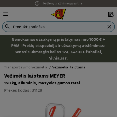
14 dienų grąžinimo garantija
Nemokamas užsakymų pristatymas nuo 1000 € +
PVM | Prekių ekspozicija ir užsakymų atsiėmimas:
Senasis Ukmergės kelias 12A, 14302 Užubaliai,
Vilniaus r.
Transportavimo vežimėliai
Vežimėliai laiptams
Vežimėlis laiptams MEYER
150 kg, aliuminis, masyvios gumos ratai
Prekės kodas
:
31126