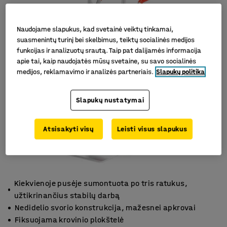
Naudojame slapukus, kad svetainė veiktų tinkamai,
suasmenintų turinį bei skelbimus, teiktų socialinės medijos
funkcijas ir analizuotų srautą. Taip pat dalijamės informacija
apie tai, kaip naudojatės mūsų svetaine, su savo socialinės
medijos, reklamavimo ir analizės partneriais.
Slapukų politika
Slapukų nustatymai
Atsisakyti visų
Leisti visus slapukus
Kiekvienoje pusėje sumontuota po tris ratukus,
užtikrinančius stabilų darbą
Nedidelio svorio konstrukcija, mažesnei apkrovai
Fiksuojama krovinio plokštelė