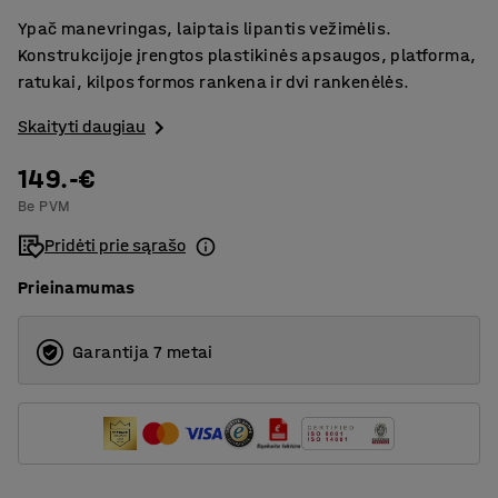
Ypač manevringas, laiptais lipantis vežimėlis.
Konstrukcijoje įrengtos plastikinės apsaugos, platforma,
ratukai, kilpos formos rankena ir dvi rankenėlės.
Skaityti daugiau
149.-€
Be PVM
Pridėti prie sąrašo
Prieinamumas
Garantija 7 metai