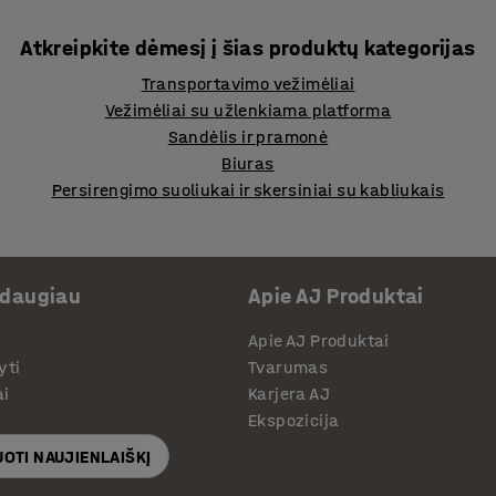
Atkreipkite dėmesį į šias produktų kategorijas
Transportavimo vežimėliai
Vežimėliai su užlenkiama platforma
Sandėlis ir pramonė
Biuras
Persirengimo suoliukai ir skersiniai su kabliukais
 daugiau
Apie AJ Produktai
Apie AJ Produktai
yti
Tvarumas
ai
Karjera AJ
Ekspozicija
OTI NAUJIENLAIŠKĮ