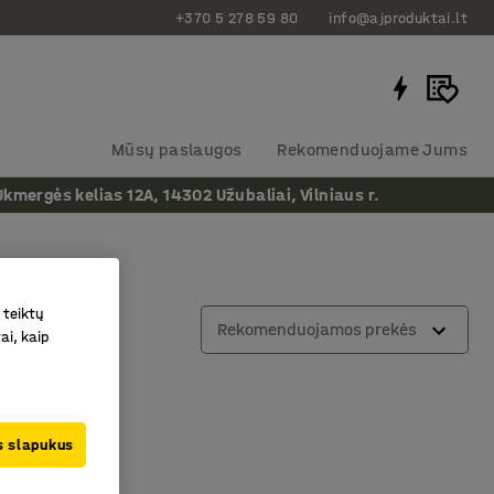
+370 5 278 59 80
info@ajproduktai.lt
Mūsų paslaugos
Rekomenduojame Jums
ergės kelias 12A, 14302 Užubaliai, Vilniaus r.
 teiktų
a
Rekomenduojamos prekės
ai, kaip
us slapukus