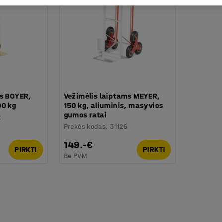
ms BOYER,
Vežimėlis laiptams MEYER,
00 kg
150 kg, aliuminis, masyvios
gumos ratai
2
Prekės kodas
:
31126
149.-€
PIRKTI
PIRKTI
Be PVM