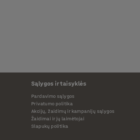
Sąlygos ir taisyklės
Pardavimo sąlygos
Privatumo politika
Akcijų, žaidimų ir kampanijų sąlygos
Žaidimai ir jų laimėtojai
Slapukų politika