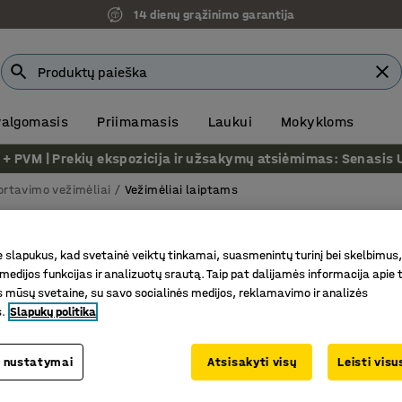
14 dienų grąžinimo garantija
 valgomasis
Priimamasis
Laukui
Mokykloms
VM | Prekių ekspozicija ir užsakymų atsiėmimas: Senasis Ukm
ortavimo vežimėliai
Vežimėliai laiptams
aiptams
slapukus, kad svetainė veiktų tinkamai, suasmenintų turinį bei skelbimus,
 ploto dydis (LxW)
Ratuko skersmuo
Medžiaga
Apkrov
medijos funkcijas ir analizuotų srautą. Taip pat dalijamės informacija apie t
 mūsų svetaine, su savo socialinės medijos, reklamavimo ir analizės
s.
Slapukų politika
 nustatymai
Atsisakyti visų
Leisti vis