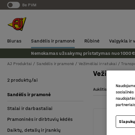
Be PVM
Biuras
Sandėlis ir pramonė
Rūbinė
Valgykla ir
Nemokamas užsakymų pristatymas nuo 1000 € + P
AJ Produktai
Sandėlis ir pramonė
Vežimėliai ir ratukai
Transp
Vežimėliai l
2 produktų/ai
Naudojame 
Aukštis
Krovimo
socialinės 
Sandėlis ir pramonė
naudojatės
partneriai
Stalai ir darbastaliai
Pramoninės ir dirbtuvių kėdės
Slapukų
Daiktų, detalių ir įrankių