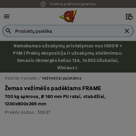
14 dienų grąžinimo garantija
Nemokamas užsakymų pristatymas nuo 1000 € +
PVM | Prekių ekspozicija ir užsakymų atsiėmimas:
Senasis Ukmergės kelias 12A, 14302 Užubaliai,
Vilniaus r.
Paletės ir priedai
Vežimėliai paletėms
Žemas vežimėlis padėklams FRAME
700 kg apkrova, Ø 160 mm PU ratai, stabdžiai,
1200x800x265 mm
Prekės kodas
:
30597