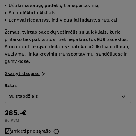
Užtikrina saugų padėklų transportavimą
Su padėklo laikikliais
Lengvai riedantys, individualiai judantys ratukai
Žemas, tvirtas padėklų vežimėlis su laikikliais, kurie
prilaiko tiek pakrautus, tiek nepakrautus EUR padėklus.
Sumontuoti lengvai riedantys ratukai užtikrina optimalų
valdymą. Tinka krovinių transportavimui sandėliuose ir
gamyklose.
Skaityti daugiau
Ratas
Su stabdžiais
285.-€
Be stabdžių
Be PVM
Su stabdžiais
Pridėti prie sąrašo