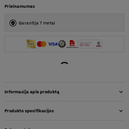
Prieinamumas
Garantija 7 metai
Informacija apie produktą
Žemas padėklų vežimėlis yra skirtas patogiam ir
Produkto specifikacijos
saugiam padėklų transportavimui sandėliuose,
dirbtuvėse ar gamyklose.
Ilgis
:
1200
mm