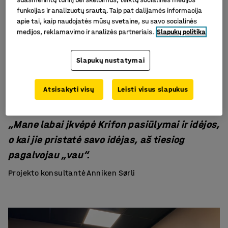
funkcijas ir analizuotų srautą. Taip pat dalijamės informacija
apie tai, kaip naudojatės mūsų svetaine, su savo socialinės
Po sėkmingo įžanginio susitikimo projekto konsultantė
medijos, reklamavimo ir analizės partneriais.
Slapukų politika
Anniken Sørli parengė 3D baldų pasiūlymą, kad Krifon
darbuotojai galėtų susidaryti vaizdą, kaip gali atrodyti
Slapukų nustatymai
biurai.
Atsisakyti visų
Leisti visus slapukus
„Mane labai įkvėpė Krifon pasiūlymai ir idėjos,
o kai jie pristatė savo idėjas, aš tiesiog
pagalvojau „vau“.
Projekto konsultantė Anniken Sørli