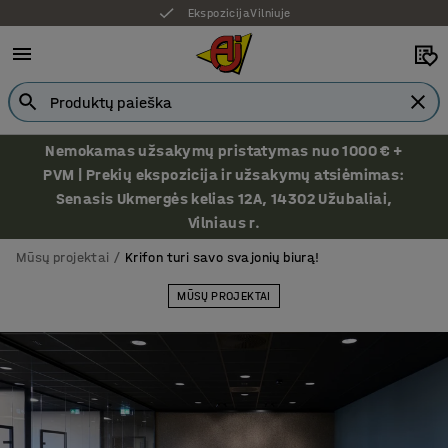
Ekspozicija Vilniuje
Nemokamas užsakymų pristatymas nuo 1000 € +
PVM | Prekių ekspozicija ir užsakymų atsiėmimas:
Senasis Ukmergės kelias 12A, 14302 Užubaliai,
Vilniaus r.
Mūsų projektai
Krifon turi savo svajonių biurą!
MŪSŲ PROJEKTAI