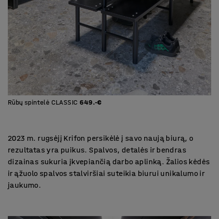
Rūbų spintelė CLASSIC
649.-€
2023 m. rugsėjį Krifon persikėlė į savo naują biurą, o
rezultatas yra puikus. Spalvos, detalės ir bendras
dizainas sukuria įkvepiančią darbo aplinką. Žalios kėdės
ir ąžuolo spalvos stalviršiai suteikia biurui unikalumo ir
jaukumo.