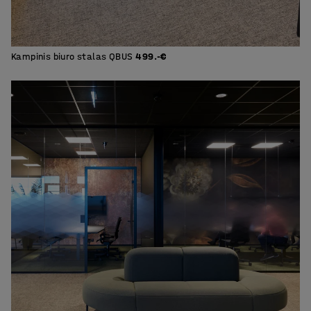
Kampinis biuro stalas QBUS
499.-€