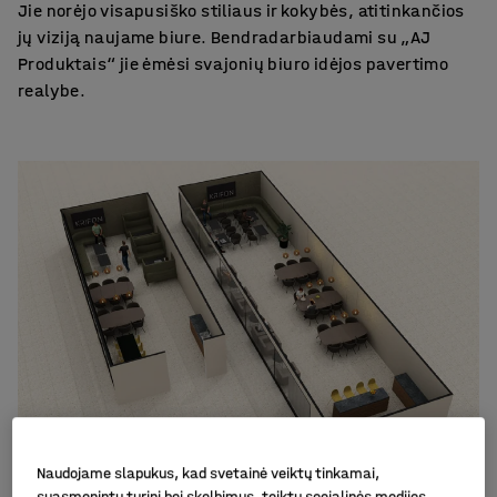
Jie norėjo visapusiško stiliaus ir kokybės, atitinkančios
jų viziją naujame biure. Bendradarbiaudami su „AJ
Produktais“ jie ėmėsi svajonių biuro idėjos pavertimo
realybe.
Naudojame slapukus, kad svetainė veiktų tinkamai,
suasmenintų turinį bei skelbimus, teiktų socialinės medijos