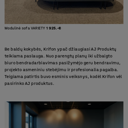
Modulinė sofa VARIETY
1 925.-€
Be baldų kokybės, Krifon ypač džiaugiasi AJ Produktų
teikiama paslauga. Nuo parengtų planų iki užbaigto
biuro bendradarbiavimas pasižymėjo geru bendravimu,
projekto asmeniniu stebėjimu ir profesionalia pagalba.
Teigiama patirtis buvo esminis veiksnys, kodėl Krifon vėl
pasirinko AJ produktus.