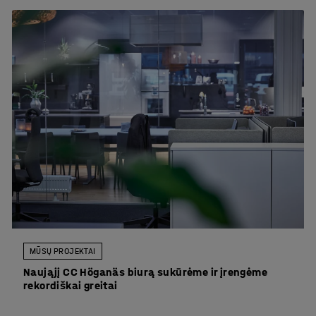
MŪSŲ PROJEKTAI
Naująjį CC Höganäs biurą sukūrėme ir įrengėme
rekordiškai greitai