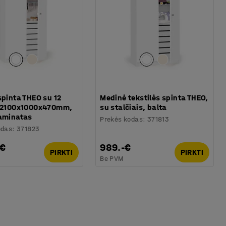
spinta THEO su 12
Medinė tekstilės spinta THEO,
, 2100x1000x470mm,
su stalčiais, balta
laminatas
Prekės kodas
:
371813
odas
:
371823
-€
989.-€
PIRKTI
PIRKTI
Be PVM