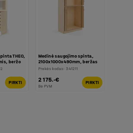
spinta THEO,
Medinė saugojimo spinta,
mis, beržo
2100x1000x490mm, beržas
02
Prekės kodas
:
341211
2 175.-€
PIRKTI
PIRKTI
Be PVM