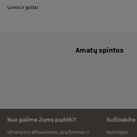
Lovos ir gultai
Amatų spintos
Kuo galime Jums padėti?
Sužinokite
Užsakymo atšaukimas, grąžinimas ir
Katalogas