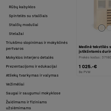
Rūbų kabyklos
Spintelės su stalčiais
Stalčių moduliai
Stelažai
Triukšmo slopinimas ir mokyklinės
Medinė tekstilės 
pertvaros
įstiklintomis duri
Mokyklos interjero detalės
Prekės kodas
:
3718
1 025.-€
Prezentacijoms ir edukacijai
Be PVM
Atliekų tvarkymas ir valymas
Vežimėliai
Saugai ir saugumui mokyklose
Žaidimams ir fiziniams
užsiėmimams