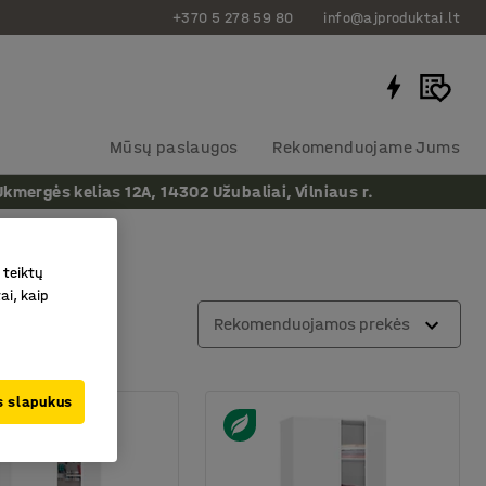
+370 5 278 59 80
info@ajproduktai.lt
Mūsų paslaugos
Rekomenduojame Jums
ergės kelias 12A, 14302 Užubaliai, Vilniaus r.
 teiktų
ai, kaip
Rekomenduojamos prekės
us slapukus