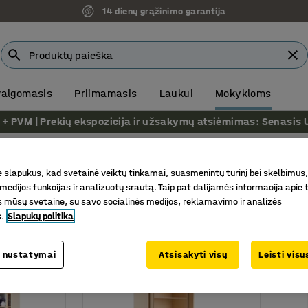
14 dienų grąžinimo garantija
 valgomasis
Priimamasis
Laukui
Mokykloms
VM | Prekių ekspozicija ir užsakymų atsiėmimas: Senasis Ukm
Mokyklinės spintos
Amatų spintos
os
slapukus, kad svetainė veiktų tinkamai, suasmenintų turinį bei skelbimus,
medijos funkcijas ir analizuotų srautą. Taip pat dalijamės informacija apie t
 mūsų svetaine, su savo socialinės medijos, reklamavimo ir analizės
Plotis
Gylis
s.
Slapukų politika
 nustatymai
Atsisakyti visų
Leisti vis