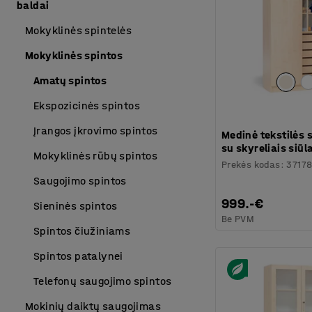
baldai
Mokyklinės spintelės
Mokyklinės spintos
Amatų spintos
Ekspozicinės spintos
Įrangos įkrovimo spintos
Medinė tekstilės 
su skyreliais siū
Mokyklinės rūbų spintos
Prekės kodas
:
3717
Saugojimo spintos
999.-€
Sieninės spintos
Be PVM
Spintos čiužiniams
Spintos patalynei
Telefonų saugojimo spintos
Mokinių daiktų saugojimas