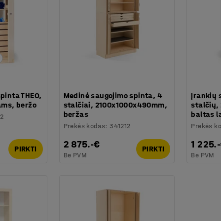
spinta THEO,
Medinė saugojimo spinta, 4
Įrankių 
lams, beržo
stalčiai, 2100x1000x490mm,
stalčių
beržas
baltas 
82
Prekės kodas
:
341212
Prekės k
2 875.-€
1 225.
PIRKTI
PIRKTI
Be PVM
Be PVM