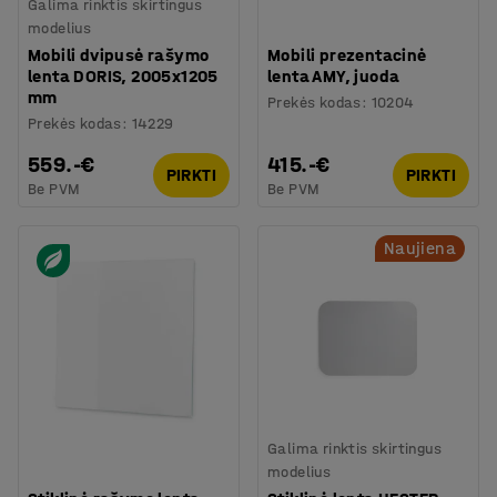
Galima rinktis skirtingus
modelius
Mobili dvipusė rašymo
Mobili prezentacinė
lenta DORIS, 2005x1205
lenta AMY, juoda
mm
Prekės kodas
:
10204
Prekės kodas
:
14229
559.-€
415.-€
PIRKTI
PIRKTI
Be PVM
Be PVM
Naujiena
Galima rinktis skirtingus
modelius