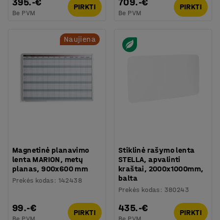
395.-€
709.-€
PIRKTI
PIRKTI
Be PVM
Be PVM
Naujiena
Magnetinė planavimo
Stiklinė rašymo lenta
lenta MARION, metų
STELLA, apvalinti
planas, 900x600 mm
kraštai, 2000x1000mm,
balta
Prekės kodas
:
142438
Prekės kodas
:
380243
99.-€
435.-€
PIRKTI
PIRKTI
Be PVM
Be PVM