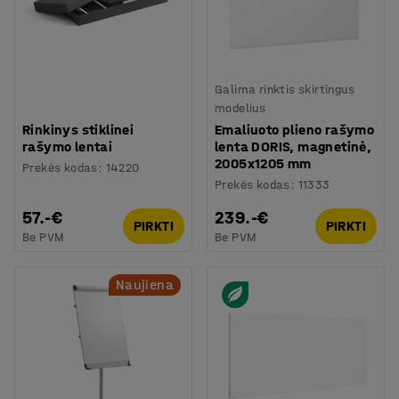
Galima rinktis skirtingus
modelius
Rinkinys stiklinei
Emaliuoto plieno rašymo
rašymo lentai
lenta DORIS, magnetinė,
2005x1205 mm
Prekės kodas
:
14220
Prekės kodas
:
11333
57.-€
239.-€
PIRKTI
PIRKTI
Be PVM
Be PVM
Naujiena