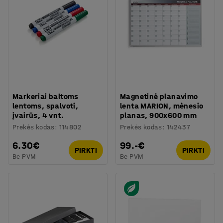
Markeriai baltoms
Magnetinė planavimo
lentoms, spalvoti,
lenta MARION, mėnesio
įvairūs, 4 vnt.
planas, 900x600 mm
Prekės kodas
:
114802
Prekės kodas
:
142437
6.30€
99.-€
PIRKTI
PIRKTI
Be PVM
Be PVM