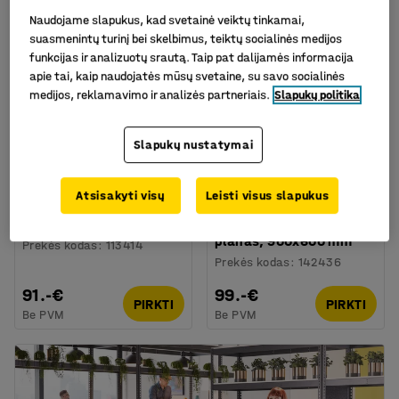
Naujiena
Naudojame slapukus, kad svetainė veiktų tinkamai,
suasmenintų turinį bei skelbimus, teiktų socialinės medijos
funkcijas ir analizuotų srautą. Taip pat dalijamės informacija
apie tai, kaip naudojatės mūsų svetaine, su savo socialinės
medijos, reklamavimo ir analizės partneriais.
Slapukų politika
Slapukų nustatymai
Galima rinktis skirtingus
modelius
Atsisakyti visų
Leisti visus slapukus
Rašymo lenta JULIE,
Magnetinė planavimo
1200x1000 mm
lenta MARION, savaitės
planas, 900x600 mm
Prekės kodas
:
113414
Prekės kodas
:
142436
91.-€
99.-€
PIRKTI
PIRKTI
Be PVM
Be PVM