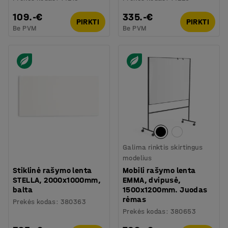
109.-€
335.-€
PIRKTI
PIRKTI
Be PVM
Be PVM
Galima rinktis skirtingus
modelius
Stiklinė rašymo lenta
Mobili rašymo lenta
STELLA, 2000x1000mm,
EMMA, dvipusė,
balta
1500x1200mm. Juodas
rėmas
Prekės kodas
:
380363
Prekės kodas
:
380653