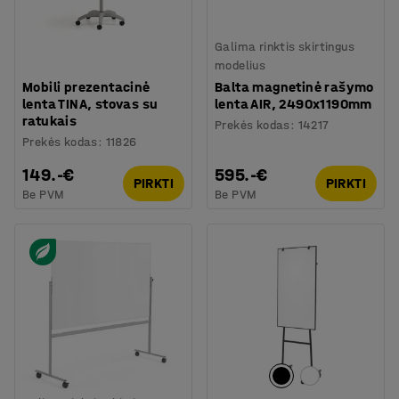
Galima rinktis skirtingus
modelius
Mobili prezentacinė
Balta magnetinė rašymo
lenta TINA, stovas su
lenta AIR, 2490x1190mm
ratukais
Prekės kodas
:
14217
Prekės kodas
:
11826
149.-€
595.-€
PIRKTI
PIRKTI
Be PVM
Be PVM