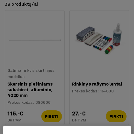
38 produktų/ai
Galima rinktis skirtingus
modelius
Skersinis piešiniams
Rinkinys rašymo lentai
sukabinti, aliuminio,
Prekės kodas
:
114600
4020 mm
Prekės kodas
:
380606
115.-€
27.-€
PIRKTI
PIRKTI
Be PVM
Be PVM