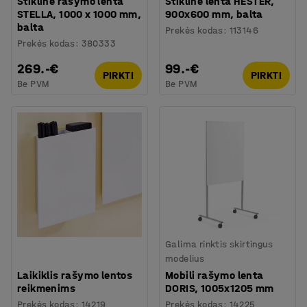
Stiklinė rašymo lenta
Stiklinė lenta HESTER,
STELLA, 1000 x 1000 mm,
900x600 mm, balta
balta
Prekės kodas
:
113146
Prekės kodas
:
380333
269.-€
99.-€
PIRKTI
PIRKTI
Be PVM
Be PVM
Galima rinktis skirtingus
modelius
Laikiklis rašymo lentos
Mobili rašymo lenta
reikmenims
DORIS, 1005x1205 mm
Prekės kodas
:
14219
Prekės kodas
:
14225