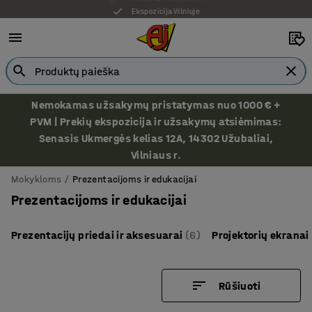
Ekspozicija Vilniuje
Nemokamas užsakymų pristatymas nuo 1000 € +
PVM | Prekių ekspozicija ir užsakymų atsiėmimas:
Senasis Ukmergės kelias 12A, 14302 Užubaliai,
Vilniaus r.
Mokykloms
Prezentacijoms ir edukacijai
Prezentacijoms ir edukacijai
Prezentacijų priedai ir aksesuarai
(6)
Projektorių ekranai
Rūšiuoti