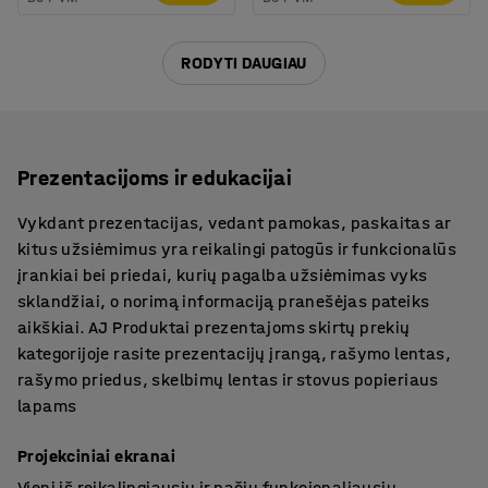
RODYTI DAUGIAU
Prezentacijoms ir edukacijai
Vykdant prezentacijas, vedant pamokas, paskaitas ar
kitus užsiėmimus yra reikalingi patogūs ir funkcionalūs
įrankiai bei priedai, kurių pagalba užsiėmimas vyks
sklandžiai, o norimą informaciją pranešėjas pateiks
aikškiai. AJ Produktai prezentajoms skirtų prekių
kategorijoje rasite prezentacijų įrangą, rašymo lentas,
rašymo priedus, skelbimų lentas ir stovus popieriaus
lapams
Projekciniai ekranai
Vieni iš reikalingiausių ir pačių funkcionaliausių