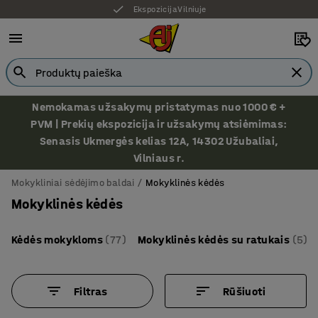
Ekspozicija Vilniuje
Nemokamas užsakymų pristatymas nuo 1000 € +
PVM | Prekių ekspozicija ir užsakymų atsiėmimas:
Senasis Ukmergės kelias 12A, 14302 Užubaliai,
Vilniaus r.
Mokykliniai sėdėjimo baldai
Mokyklinės kėdės
Mokyklinės kėdės
Kėdės mokykloms
(77)
Mokyklinės kėdės su ratukais
(5)
Filtras
Rūšiuoti