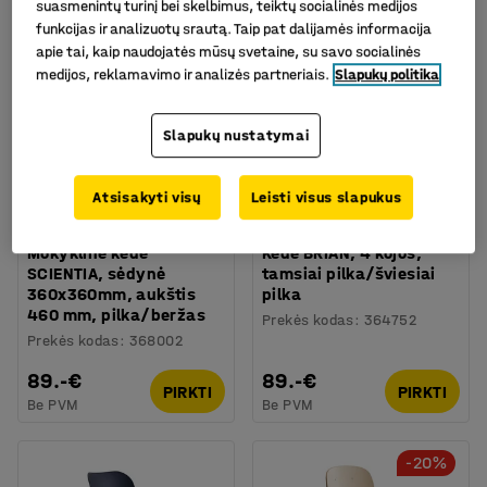
suasmenintų turinį bei skelbimus, teiktų socialinės medijos
funkcijas ir analizuotų srautą. Taip pat dalijamės informacija
apie tai, kaip naudojatės mūsų svetaine, su savo socialinės
medijos, reklamavimo ir analizės partneriais.
Slapukų politika
Slapukų nustatymai
+
2
Atsisakyti visų
Leisti visus slapukus
Mokyklinė kėdė
Kėdė BRIAN, 4 kojos,
SCIENTIA, sėdynė
tamsiai pilka/šviesiai
360x360mm, aukštis
pilka
460 mm, pilka/beržas
Prekės kodas
:
364752
Prekės kodas
:
368002
89.-€
89.-€
PIRKTI
PIRKTI
Be PVM
Be PVM
-20%