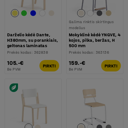
Galima rinktis skirtingus
modelius
Darželio kėdė Dante,
Mokyklinė kėdė YNGVE, 4
H380mm, su porankiais,
kojos, pilka, beržas, H
geltonas laminatas
500 mm
Prekės kodas
:
362838
Prekės kodas
:
363136
105.-€
159.-€
PIRKTI
PIRKTI
Be PVM
Be PVM