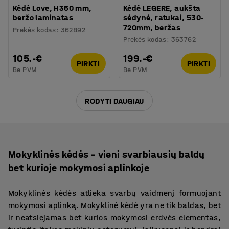
Kėdė Love, H350 mm,
Kėdė LEGERE, aukšta
beržo laminatas
sėdynė, ratukai, 530-
720mm, beržas
Prekės kodas
:
362892
Prekės kodas
:
363762
105.-€
199.-€
PIRKTI
PIRKTI
Be PVM
Be PVM
RODYTI DAUGIAU
Mokyklinės kėdės – vieni svarbiausių baldų
bet kurioje mokymosi aplinkoje
Mokyklinės kėdės atlieka svarbų vaidmenį formuojant
mokymosi aplinką. Mokyklinė kėdė yra ne tik baldas, bet
ir neatsiejamas bet kurios mokymosi erdvės elementas,