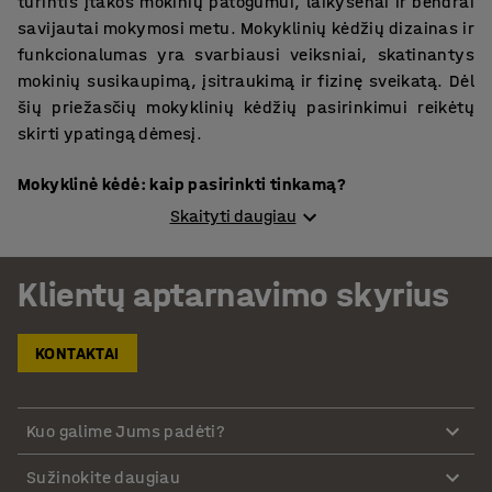
turintis įtakos mokinių patogumui, laikysenai ir bendrai
savijautai mokymosi metu. Mokyklinių kėdžių dizainas ir
funkcionalumas yra svarbiausi veiksniai, skatinantys
mokinių susikaupimą, įsitraukimą ir fizinę sveikatą. Dėl
šių priežasčių mokyklinių kėdžių pasirinkimui reikėtų
skirti ypatingą dėmesį.
Mokyklinė kėdė: kaip pasirinkti tinkamą?
Skaityti daugiau
Renkantis mokyklines kėdes, svarbu atsižvelgti į
mokinių, kurie jomis naudosis, amžių bei ūgį.
Klientų aptarnavimo skyrius
Jaunesniems mokiniams gali reikėti mažesnių kėdžių su
papildoma atrama, o vyresniems – didesnių ir
ergonomiškesnių sėdimųjų baldų. Tačiau yra ir keletas
KONTAKTAI
kitų aspektų, kurie svarbūs renkantis mokyklines kėdes.
Patogumas.
Ant šių kėdžių mokiniai praleis daug laiko,
Kuo galime Jums padėti?
todėl labai svarbu, kad jos būtų patogios ir suteikiančios
atramą.
Sužinokite daugiau