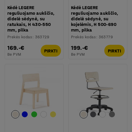
Kėdė LEGERE
Kėdė LEGERE
reguliuojamo aukščio,
reguliuojamo aukščio,
didelė sėdynė, su
didelė sėdynė, su
ratukais, H 430-550
kojelėmis, H 500-690
mm, pilka
mm, pilka
Prekės kodas
:
363729
Prekės kodas
:
363779
169.-€
199.-€
PIRKTI
PIRKTI
Be PVM
Be PVM