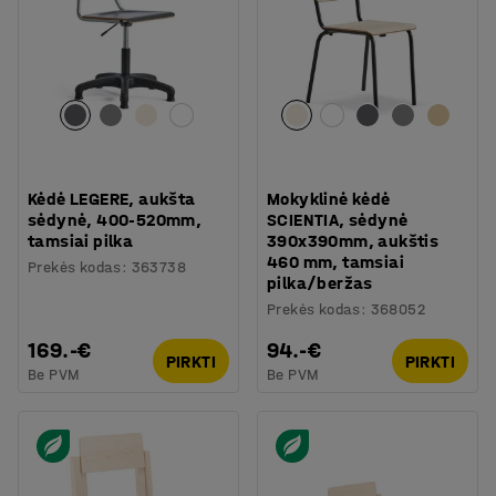
Kėdė LEGERE, aukšta
Mokyklinė kėdė
sėdynė, 400-520mm,
SCIENTIA, sėdynė
tamsiai pilka
390x390mm, aukštis
460 mm, tamsiai
Prekės kodas
:
363738
pilka/beržas
Prekės kodas
:
368052
169.-€
94.-€
PIRKTI
PIRKTI
Be PVM
Be PVM