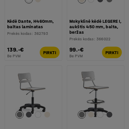
Kėdė Dante, H460mm,
Mokyklinė kėdė LEGERE I,
baltas laminatas
aukštis 450 mm, balta,
beržas
Prekės kodas
:
362793
Prekės kodas
:
366022
139.-€
99.-€
PIRKTI
PIRKTI
Be PVM
Be PVM