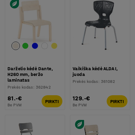
Darželio kėdė Dante,
Vaikiška kėdė ALDA I,
H260 mm, beržo
juoda
laminatas
Prekės kodas
:
361082
Prekės kodas
:
362842
81.-€
129.-€
PIRKTI
PIRKTI
Be PVM
Be PVM