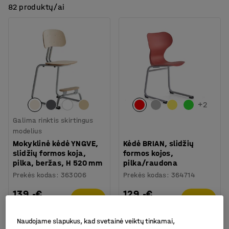
82 produktų/ai
+
2
Galima rinktis skirtingus
modelius
Mokyklinė kėdė YNGVE,
Kėdė BRIAN, slidžių
slidžių formos koja,
formos kojos,
pilka, beržas, H 520 mm
pilka/raudona
Prekės kodas
:
363006
Prekės kodas
:
364714
139.-€
129.-€
PIRKTI
PIRKTI
Be PVM
Be PVM
Naudojame slapukus, kad svetainė veiktų tinkamai,