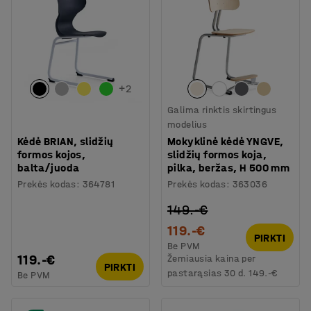
+
2
Galima rinktis skirtingus
modelius
Kėdė BRIAN, slidžių
Mokyklinė kėdė YNGVE,
formos kojos,
slidžių formos koja,
balta/juoda
pilka, beržas, H 500 mm
Prekės kodas
:
364781
Prekės kodas
:
363036
149.-€
119.-€
PIRKTI
Be PVM
119.-€
Žemiausia kaina per
PIRKTI
pastarąsias 30 d.
149.-€
Be PVM