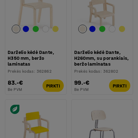
Darželio kėdė Dante,
Darželio kėdė Dante,
H350 mm, beržo
H260mm, su porankiais,
laminatas
beržo laminatas
Prekės kodas
:
362862
Prekės kodas
:
362802
83.-€
99.-€
PIRKTI
PIRKTI
Be PVM
Be PVM