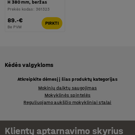
H 380 mm, beržas
Prekės kodas
:
361323
89.-€
PIRKTI
Be PVM
Kėdės valgykloms
Atkreipkite dėmesį į šias produktų kategorijas
Mokinių daiktų saugojimas
Mokyklinės spintelės
Reguliuojamo aukščio mokykliniai stalai
Klientų aptarnavimo skyrius