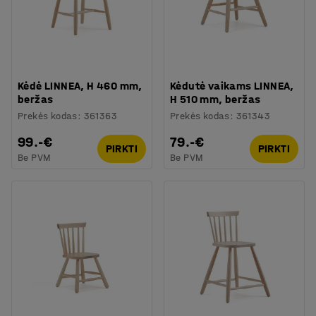
Kėdė LINNEA, H 460 mm,
Kėdutė vaikams LINNEA,
beržas
H 510 mm, beržas
Prekės kodas
:
361363
Prekės kodas
:
361343
99.-€
79.-€
PIRKTI
PIRKTI
Be PVM
Be PVM