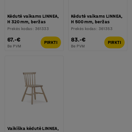
Kėdutė vaikams LINNEA,
Kėdutė vaikams LINNEA,
H 320 mm, beržas
H 500 mm, beržas
Prekės kodas
:
361333
Prekės kodas
:
361353
67.-€
83.-€
PIRKTI
PIRKTI
Be PVM
Be PVM
Vaikiška kėdutė LINNEA,