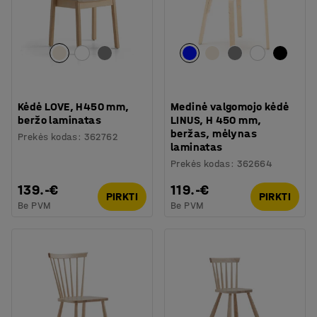
Kėdė LOVE, H450 mm,
Medinė valgomojo kėdė
beržo laminatas
LINUS, H 450 mm,
beržas, mėlynas
Prekės kodas
:
362762
laminatas
Prekės kodas
:
362664
139.-€
119.-€
PIRKTI
PIRKTI
Be PVM
Be PVM