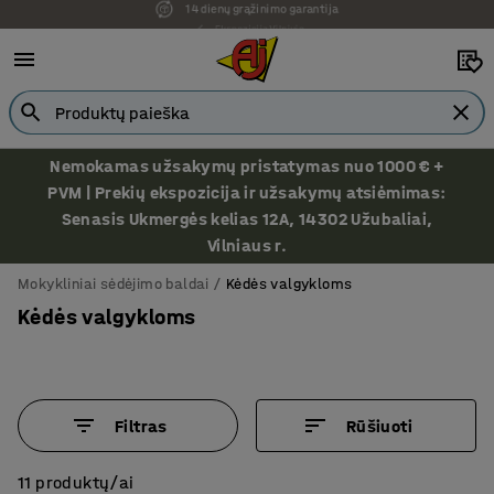
Ekspozicija Vilniuje
Nemokamas užsakymų pristatymas nuo 1000 € +
PVM | Prekių ekspozicija ir užsakymų atsiėmimas:
Senasis Ukmergės kelias 12A, 14302 Užubaliai,
Vilniaus r.
Mokykliniai sėdėjimo baldai
Kėdės valgykloms
Kėdės valgykloms
Filtras
Rūšiuoti
11 produktų/ai