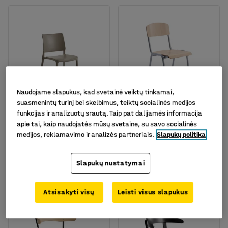
+
2
Naudojame slapukus, kad svetainė veiktų tinkamai,
suasmenintų turinį bei skelbimus, teiktų socialinės medijos
funkcijas ir analizuotų srautą. Taip pat dalijamės informacija
apie tai, kaip naudojatės mūsų svetaine, su savo socialinės
Kėdė RIO, taupe
Kėdė WILSON, beržas,
medijos, reklamavimo ir analizės partneriais.
Slapukų politika
pilka
Prekės kodas
:
128156
Prekės kodas
:
115802
Slapukų nustatymai
69.-€
61.-€
PIRKTI
PIRKTI
Be PVM
Be PVM
Atsisakyti visų
Leisti visus slapukus