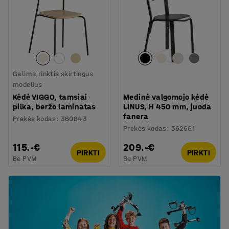
Galima rinktis skirtingus
modelius
Kėdė VIGGO, tamsiai
Medinė valgomojo kėdė
pilka, beržo laminatas
LINUS, H 450 mm, juoda
fanera
Prekės kodas
:
360843
Prekės kodas
:
362661
115.-€
209.-€
PIRKTI
PIRKTI
Be PVM
Be PVM