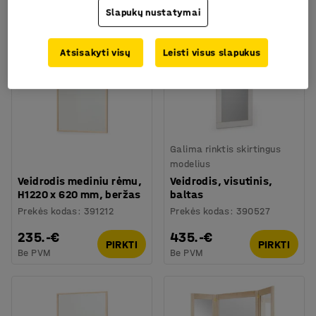
Slapukų nustatymai
Atsisakyti visų
Leisti visus slapukus
Galima rinktis skirtingus
modelius
Veidrodis mediniu rėmu,
Veidrodis, visutinis,
H1220 x 620 mm, beržas
baltas
Prekės kodas
:
391212
Prekės kodas
:
390527
235.-€
435.-€
PIRKTI
PIRKTI
Be PVM
Be PVM