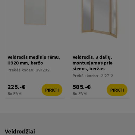
Veidrodis mediniu rėmu,
Veidrodis, 3 dalių,
H920 mm, beržo
montuojamas prie
sienos, beržas
Prekės kodas
:
391202
Prekės kodas
:
212712
225.-€
585.-€
PIRKTI
PIRKTI
Be PVM
Be PVM
Veidrodžiai