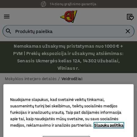
14 dienų grąžinimo garantija
Nemokamas užsakymų pristatymas nuo 1000 € +
PVM | Prekių ekspozicija ir užsakymų atsiėmimas:
Senasis Ukmergės kelias 12A, 14302 Užubaliai,
Vilniaus r.
Mokyklos interjero detalės
Veidrodžiai
Veidrodžiai
Naudojame slapukus, kad svetainė veiktų tinkamai,
suasmenintų turinį bei skelbimus, teiktų socialinės medijos
funkcijas ir analizuotų srautą. Taip pat dalijamės informacija
Filtras
Rūšiuoti
apie tai, kaip naudojatės mūsų svetaine, su savo socialinės
medijos, reklamavimo ir analizės partneriais.
Slapukų politika
4 produktų/ai