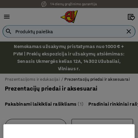
14 dienų grąžinimo garantija
Nemokamas užsakymų pristatymas nuo 1000 € +
PVM | Prekių ekspozicija ir užsakymų atsiėmimas:
Senasis Ukmergės kelias 12A, 14302 Užubaliai,
Vilniaus r.
Prezentacijoms ir edukacijai
Prezentacijų priedai ir aksesuarai
Prezentacijų priedai ir aksesuarai
Pakabinami laikikliai rašikliams
(1)
Pradiniai rinkiniai r
Filtras
Rūšiuoti