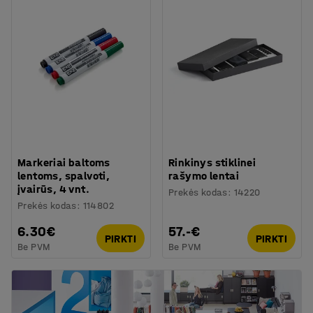
Markeriai baltoms
Rinkinys stiklinei
lentoms, spalvoti,
rašymo lentai
įvairūs, 4 vnt.
Prekės kodas
:
14220
Prekės kodas
:
114802
6.30€
57.-€
PIRKTI
PIRKTI
Be PVM
Be PVM