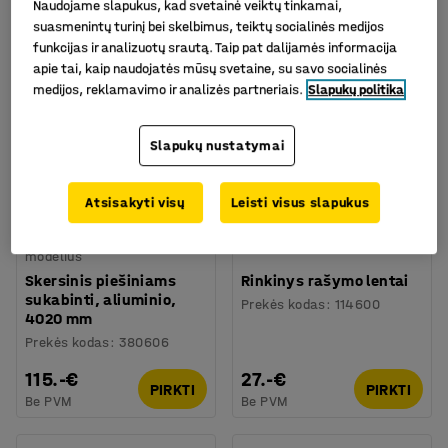
Naudojame slapukus, kad svetainė veiktų tinkamai,
6 produktų/ai
suasmenintų turinį bei skelbimus, teiktų socialinės medijos
funkcijas ir analizuotų srautą. Taip pat dalijamės informacija
apie tai, kaip naudojatės mūsų svetaine, su savo socialinės
medijos, reklamavimo ir analizės partneriais.
Slapukų politika
Slapukų nustatymai
Atsisakyti visų
Leisti visus slapukus
Galima rinktis skirtingus
modelius
Skersinis piešiniams
Rinkinys rašymo lentai
sukabinti, aliuminio,
Prekės kodas
:
114600
4020 mm
Prekės kodas
:
380606
115.-€
27.-€
PIRKTI
PIRKTI
Be PVM
Be PVM