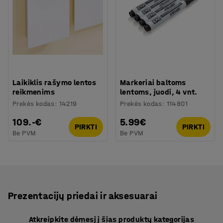
Laikiklis rašymo lentos
Markeriai baltoms
reikmenims
lentoms, juodi, 4 vnt.
Prekės kodas
:
14219
Prekės kodas
:
114801
109.-€
5.99€
PIRKTI
PIRKTI
Be PVM
Be PVM
Prezentacijų priedai ir aksesuarai
Atkreipkite dėmesį į šias produktų kategorijas