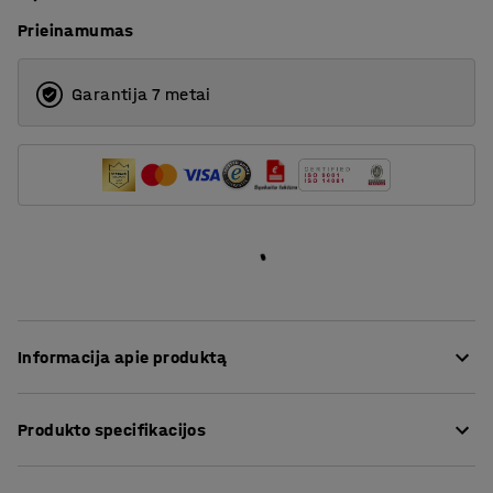
Prieinamumas
Garantija 7 metai
Informacija apie produktą
Tinklinės konstrukcijos sistema, pagaminta iš milteliniu
Produkto specifikacijos
būdu dažyto plieno, yra išmanus, saugus ir ekonomiškas
sprendimas sandėliams bei pramonės erdvėms.
Aukštis
:
2300
mm