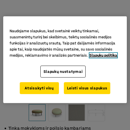
Naudojame slapukus, kad svetainė veiktų tinkamai,
suasmenintų turinį bei skelbimus, teiktų socialinės medijos
funkcijas ir analizuotų srautą. Taip pat dalijamės informacija
apie tai, kaip naudojatės mūsų svetaine, su savo socialinės
medijos, reklamavimo ir analizės partneriais.
Slapukų politika
Slapukų nustatymai
Atsisakyti visų
Leisti visus slapukus
Tinka mokykloms ir poilsio kambariams