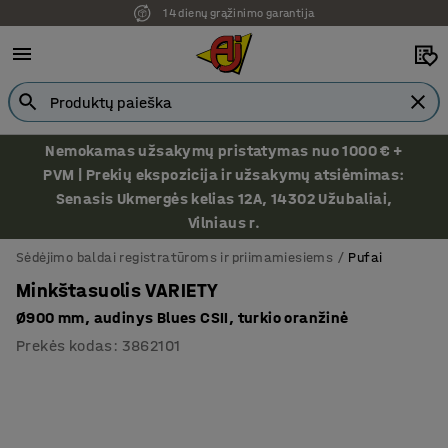
14 dienų grąžinimo garantija
Nemokamas užsakymų pristatymas nuo 1000 € +
PVM | Prekių ekspozicija ir užsakymų atsiėmimas:
Senasis Ukmergės kelias 12A, 14302 Užubaliai,
Vilniaus r.
Sėdėjimo baldai registratūroms ir priimamiesiems
Pufai
Minkštasuolis VARIETY
Ø900 mm, audinys Blues CSII, turkio oranžinė
Prekės kodas
:
3862101