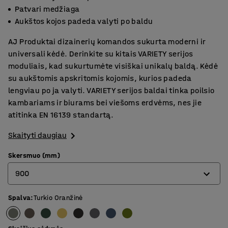
Patvari medžiaga
Aukštos kojos padeda valyti po baldu
AJ Produktai dizainerių komandos sukurta moderni ir
universali kėdė. Derinkite su kitais VARIETY serijos
moduliais, kad sukurtumėte visiškai unikalų baldą. Kėdė
su aukštomis apskritomis kojomis, kurios padeda
lengviau po ja valyti. VARIETY serijos baldai tinka poilsio
kambariams ir biurams bei viešoms erdvėms, nes jie
atitinka EN 16139 standartą.
Skaityti daugiau
Skersmuo (mm)
900
Spalva
:
Turkio Oranžinė
900
1200