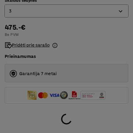
Skaičius sėdynės
3
475.-€
3
Be PVM
4
Pridėti prie sąrašo
Prieinamumas
Garantija 7 metai