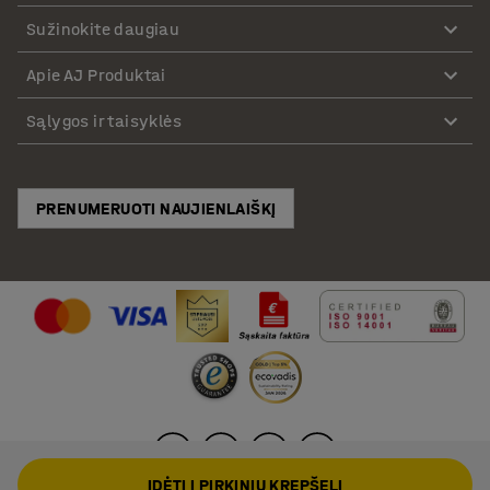
Sužinokite daugiau
Apie AJ Produktai
Sąlygos ir taisyklės
PRENUMERUOTI NAUJIENLAIŠKĮ
ĮDĖTI Į PIRKINIŲ KREPŠELĮ