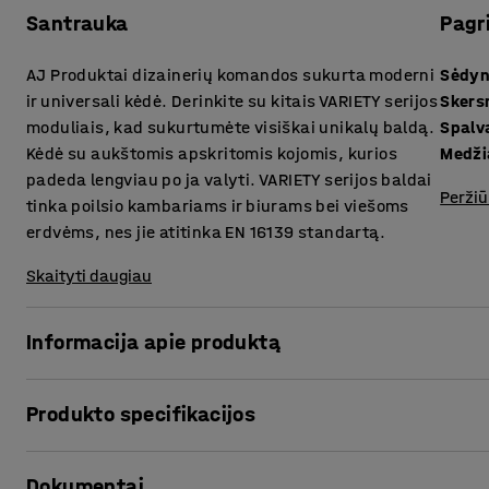
Santrauka
Pagr
AJ Produktai dizainerių komandos sukurta moderni
Sėdyn
ir universali kėdė. Derinkite su kitais VARIETY serijos
Sker
moduliais, kad sukurtumėte visiškai unikalų baldą.
Spalv
Kėdė su aukštomis apskritomis kojomis, kurios
Medži
padeda lengviau po ja valyti. VARIETY serijos baldai
Peržiū
tinka poilsio kambariams ir biurams bei viešoms
erdvėms, nes jie atitinka EN 16139 standartą.
Skaityti daugiau
Informacija apie produktą
Kėdė yra labai patogi ir aptraukta tvirtu audiniu, kuris pu
Produkto specifikacijos
kambariams ir laukiamiesiems bei biurams ir mokykloms.
Sėdynės aukštis
:
425
mm
VARIETY yra itin praktiškų ir universalių modulinių sofų se
Dokumentai