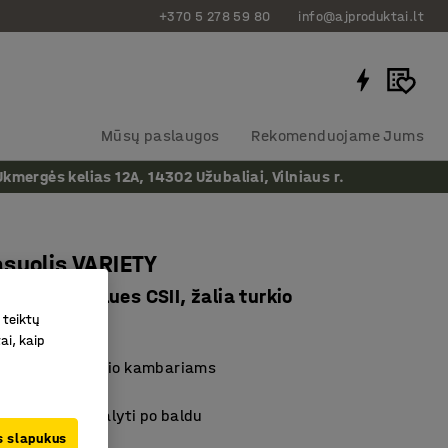
+370 5 278 59 80
info@ajproduktai.lt
Mūsų paslaugos
Rekomenduojame Jums
ergės kelias 12A, 14302 Užubaliai, Vilniaus r.
suolis VARIETY
 audinys Blues CSII, žalia turkio
 teiktų
as
:
3862107
ai, kaip
kykloms ir poilsio kambariams
medžiaga
ojos padeda valyti po baldu
us slapukus