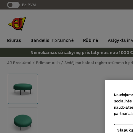
Be PVM
Biuras
Sandėlis ir pramonė
Rūbinė
Valgykla ir
Nemokamas užsakymų pristatymas nuo 1000 € + P
AJ Produktai
Priimamasis
Sėdėjimo baldai registratūroms ir p
Naudojame 
socialinės 
naudojatės
partneriai
Slapukų