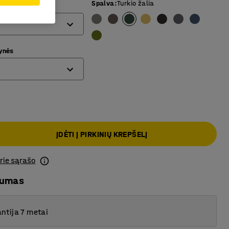
Spalva
:
Turkio žalia
mm)
ynės
ĮDĖTI Į PIRKINIŲ KREPŠELĮ
prie sąrašo
mumas
ntija 7 metai