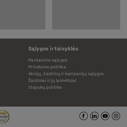
Sąlygos ir taisyklės
Pardavimo sąlygos
Privatumo politika
Akcijų, žaidimų ir kampanijų sąlygos
Žaidimai ir jų laimėtojai
Slapukų politika