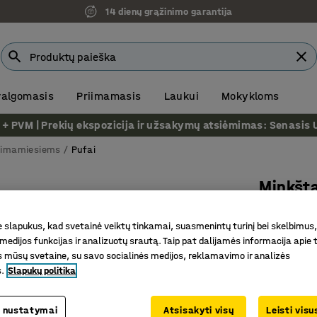
14 dienų grąžinimo garantija
 valgomasis
Priimamasis
Laukui
Mokykloms
VM | Prekių ekspozicija ir užsakymų atsiėmimas: Senasis Ukm
riimamiesiems
Pufai
Minkšta
Ø900 mm,
slapukus, kad svetainė veiktų tinkamai, suasmenintų turinį bei skelbimus,
Prekės kod
medijos funkcijas ir analizuotų srautą. Taip pat dalijamės informacija apie t
 mūsų svetaine, su savo socialinės medijos, reklamavimo ir analizės
Tinka mo
s.
Slapukų politika
Patvari 
Aukštos k
 nustatymai
Atsisakyti visų
Leisti vis