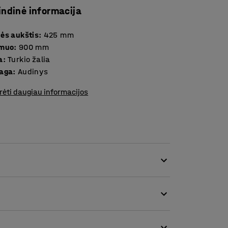
indinė informacija
ės aukštis
:
425
mm
smuo
:
900
mm
a
:
Turkio žalia
aga
:
Audinys
rėti daugiau informacijos
ikiai tinka viešoms patalpoms, pvz., poilsio
rija. Baldai su apskritomis kojelėmis su