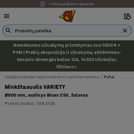
14 dienų grąžinimo garantija
Nemokamas užsakymų pristatymas nuo 1000 € +
PVM | Prekių ekspozicija ir užsakymų atsiėmimas:
Senasis Ukmergės kelias 12A, 14302 Užubaliai,
Vilniaus r.
Sėdėjimo baldai registratūroms ir priimamiesiems
Pufai
Minkštasuolis VARIETY
Ø900 mm, audinys Blues CSII, žalsvas
Prekės kodas
:
3862108