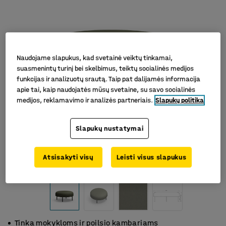
Naudojame slapukus, kad svetainė veiktų tinkamai,
suasmenintų turinį bei skelbimus, teiktų socialinės medijos
funkcijas ir analizuotų srautą. Taip pat dalijamės informacija
apie tai, kaip naudojatės mūsų svetaine, su savo socialinės
medijos, reklamavimo ir analizės partneriais.
Slapukų politika
Slapukų nustatymai
Atsisakyti visų
Leisti visus slapukus
Tinka mokykloms ir poilsio kambariams