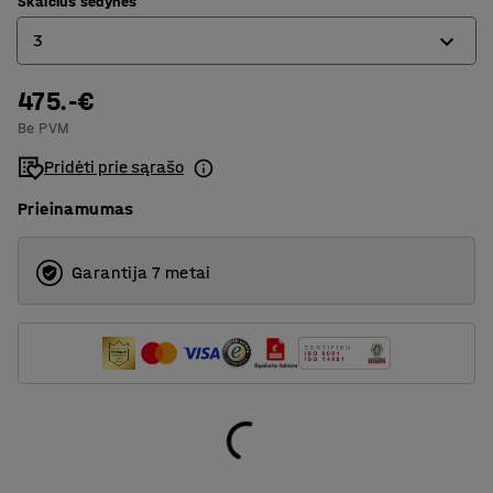
Skaičius sėdynės
3
475.-€
3
Be PVM
4
Pridėti prie sąrašo
Prieinamumas
Garantija 7 metai