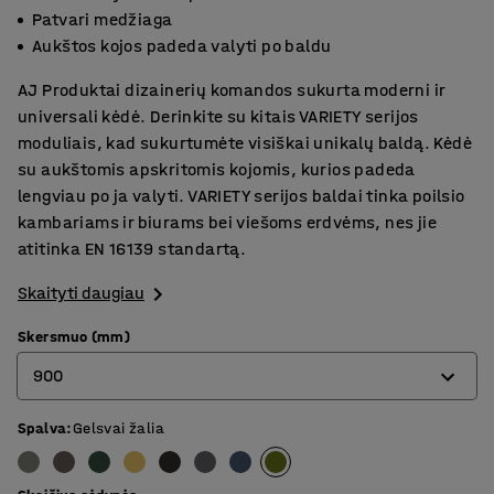
Patvari medžiaga
Aukštos kojos padeda valyti po baldu
AJ Produktai dizainerių komandos sukurta moderni ir
universali kėdė. Derinkite su kitais VARIETY serijos
moduliais, kad sukurtumėte visiškai unikalų baldą. Kėdė
su aukštomis apskritomis kojomis, kurios padeda
lengviau po ja valyti. VARIETY serijos baldai tinka poilsio
kambariams ir biurams bei viešoms erdvėms, nes jie
atitinka EN 16139 standartą.
Skaityti daugiau
Skersmuo (mm)
900
Spalva
:
Gelsvai žalia
900
1200