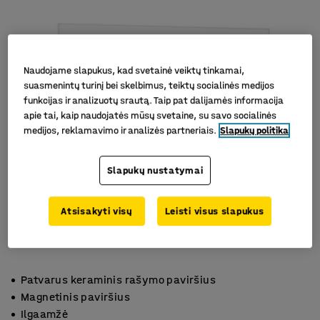
Naudojame slapukus, kad svetainė veiktų tinkamai,
suasmenintų turinį bei skelbimus, teiktų socialinės medijos
funkcijas ir analizuotų srautą. Taip pat dalijamės informacija
apie tai, kaip naudojatės mūsų svetaine, su savo socialinės
medijos, reklamavimo ir analizės partneriais.
Slapukų politika
Slapukų nustatymai
Atsisakyti visų
Leisti visus slapukus
Patvarus keraminis rašymo paviršius
Magnetinis paviršius
Ilgaamžė