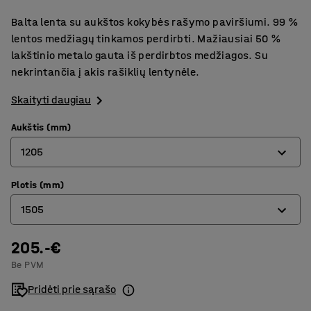
Balta lenta su aukštos kokybės rašymo paviršiumi. 99 %
lentos medžiagų tinkamos perdirbti. Mažiausiai 50 %
lakštinio metalo gauta iš perdirbtos medžiagos. Su
nekrintančia į akis rašiklių lentynėle.
Skaityti daugiau
Aukštis (mm)
1205
Plotis (mm)
455
1505
605
905
205.-€
605
Be PVM
1205
905
Pridėti prie sąrašo
1005