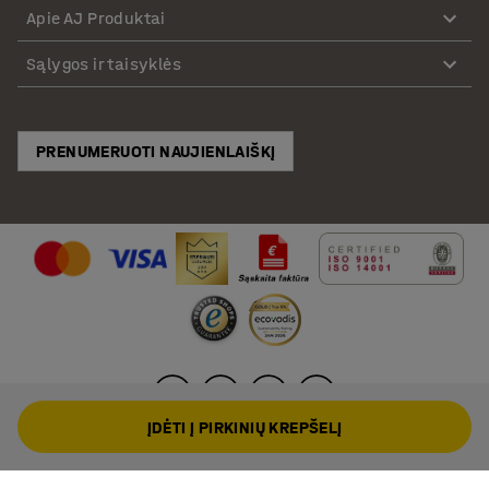
Apie AJ Produktai
Sąlygos ir taisyklės
PRENUMERUOTI NAUJIENLAIŠKĮ
ĮDĖTI Į PIRKINIŲ KREPŠELĮ