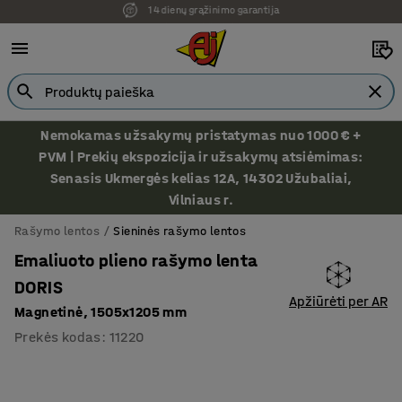
Ekspozicija Vilniuje
Nemokamas užsakymų pristatymas nuo 1000 € +
PVM | Prekių ekspozicija ir užsakymų atsiėmimas:
Senasis Ukmergės kelias 12A, 14302 Užubaliai,
Vilniaus r.
Rašymo lentos
Sieninės rašymo lentos
Emaliuoto plieno rašymo lenta
DORIS
Apžiūrėti per AR
Magnetinė, 1505x1205 mm
Prekės kodas
:
11220