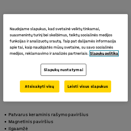
Naudojame slapukus, kad svetainė veiktų tinkamai,
suasmenintų turinį bei skelbimus, teiktų socialinės medijos
funkcijas ir analizuotų srautą. Taip pat dalijamės informacija
apie tai, kaip naudojatės mūsų svetaine, su savo socialinės
medijos, reklamavimo ir analizės partneriais.
Slapukų politika
Slapukų nustatymai
Atsisakyti visų
Leisti visus slapukus
Patvarus keraminis rašymo paviršius
Magnetinis paviršius
Ilgaamžė