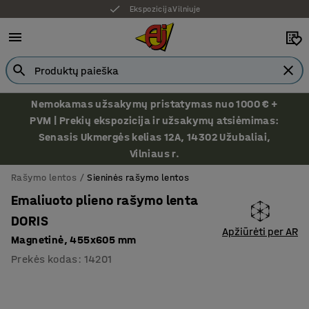
Ekspozicija Vilniuje
Nemokamas užsakymų pristatymas nuo 1000 € +
PVM | Prekių ekspozicija ir užsakymų atsiėmimas:
Senasis Ukmergės kelias 12A, 14302 Užubaliai,
Vilniaus r.
Rašymo lentos
Sieninės rašymo lentos
Emaliuoto plieno rašymo lenta
DORIS
Apžiūrėti per AR
Magnetinė, 455x605 mm
Prekės kodas
:
14201