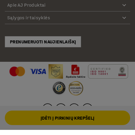
Apie AJ Produktai
Sąlygos ir taisyklės
PRENUMERUOTI NAUJIENLAIŠKĮ
ĮDĖTI Į PIRKINIŲ KREPŠELĮ