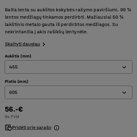
Balta lenta su aukštos kokybės rašymo paviršiumi. 99 %
lentos medžiagų tinkamos perdirbti. Mažiausiai 50 %
lakštinio metalo gauta iš perdirbtos medžiagos. Su
nekrintančia į akis rašiklių lentynėle.
Skaityti daugiau
Aukštis (mm)
455
Plotis (mm)
455
605
605
905
56.-€
605
Be PVM
1205
905
Pridėti prie sąrašo
1005