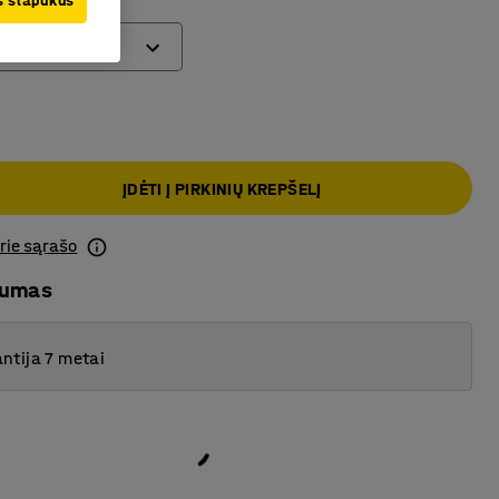
us slapukus
s
jantys
iojantys
iojantys su stabdžiu
ĮDĖTI Į PIRKINIŲ KREPŠELĮ
prie sąrašo
mumas
ntija 7 metai