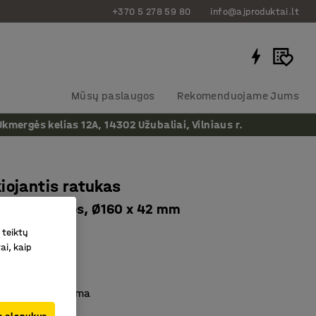
+370 5 278 59 80
info@ajproduktai.lt
Mūsų paslaugos
Rekomenduojame Jums
ergės kelias 12A, 14302 Užubaliai, Vilniaus r.
iojantis ratukas
nkštos gumos, Ø160 x 42 mm
as
:
30546
 teiktų
ai, kaip
rtizacija
a žymių
tinga, kieta guma