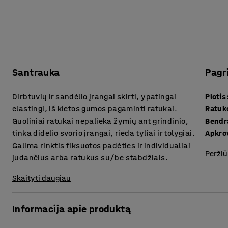
Santrauka
Pagr
Dirbtuvių ir sandėlio įrangai skirti, ypatingai
Plotis
elastingi, iš kietos gumos pagaminti ratukai.
Ratuk
Guoliniai ratukai nepalieka žymių ant grindinio,
Bendra
tinka didelio svorio įrangai, rieda tyliai ir tolygiai.
Apkro
Galima rinktis fiksuotos padėties ir individualiai
Peržiū
judančius arba ratukus su/be stabdžiais.
Skaityti daugiau
Informacija apie produktą