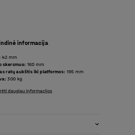
indinė informacija
:
42
mm
o skersmuo
:
160
mm
s ratų aukštis iki platformos
:
195
mm
va
:
300
kg
rėti daugiau informacijos