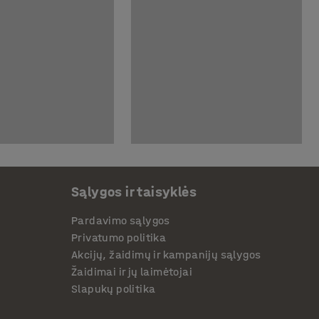
Sąlygos ir taisyklės
Pardavimo sąlygos
Privatumo politika
Akcijų, žaidimų ir kampanijų sąlygos
Žaidimai ir jų laimėtojai
Slapukų politika