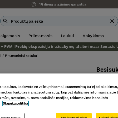
14 dienų grąžinimo garantija
 valgomasis
Priimamasis
Laukui
Mokykloms
VM | Prekių ekspozicija ir užsakymų atsiėmimas: Senasis Ukm
i
Pramoniniai ratukai
Besisuk
Labai mi
Prekės kod
slapukus, kad svetainė veiktų tinkamai, suasmenintų turinį bei skelbimus,
medijos funkcijas ir analizuotų srautą. Taip pat dalijamės informacija apie t
Puiki amo
 mūsų svetaine, su savo socialinės medijos, reklamavimo ir analizės
Nepaliek
s.
Slapukų politika
Ypač elas