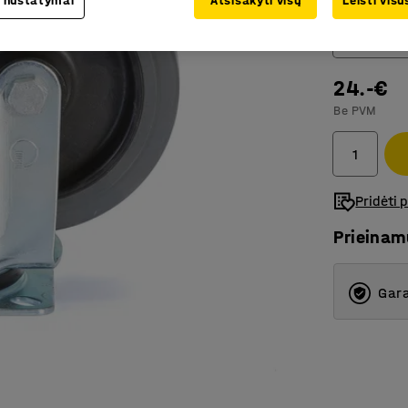
 nustatymai
Atsisakyti visų
Leisti vis
Ratuko tipa
Besisukio
24.-€
Besisuk
Be PVM
Besisuk
Fiksuoti
Pridėti 
Prieina
Gara