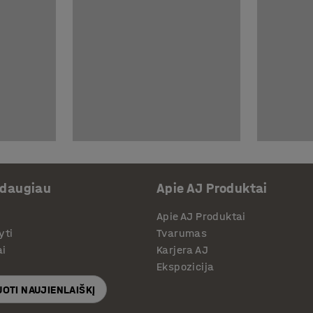
 daugiau
Apie AJ Produktai
Apie AJ Produktai
yti
Tvarumas
ai
Karjera AJ
Ekspozicija
OTI NAUJIENLAIŠKĮ