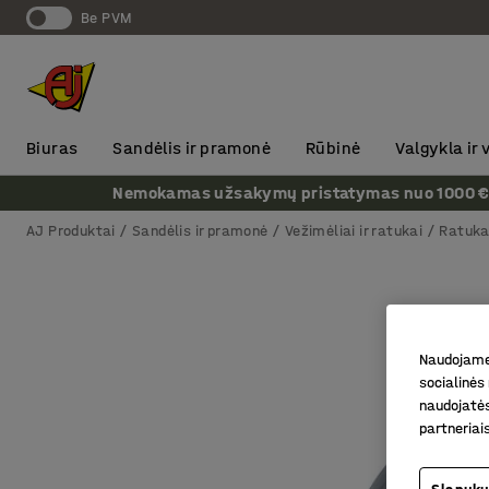
Be PVM
Biuras
Sandėlis ir pramonė
Rūbinė
Valgykla ir
Nemokamas užsakymų pristatymas nuo 1000 € + P
AJ Produktai
Sandėlis ir pramonė
Vežimėliai ir ratukai
Ratuka
Naudojame 
socialinės 
naudojatės
partneriai