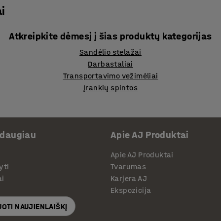
i
Atkreipkite dėmesį į šias produktų kategorijas
Sandėlio stelažai
Darbastaliai
Transportavimo vežimėliai
Įrankių spintos
 daugiau
Apie AJ Produktai
Apie AJ Produktai
yti
Tvarumas
ai
Karjera AJ
Ekspozicija
OTI NAUJIENLAIŠKĮ