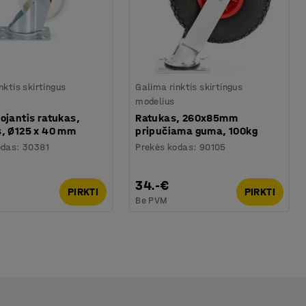
nktis skirtingus
Galima rinktis skirtingus
modelius
ojantis ratukas,
Ratukas, 260x85mm
s, Ø125 x 40 mm
pripučiama guma, 100kg
odas
:
30381
Prekės kodas
:
90105
34.-€
PIRKTI
PIRKTI
Be PVM