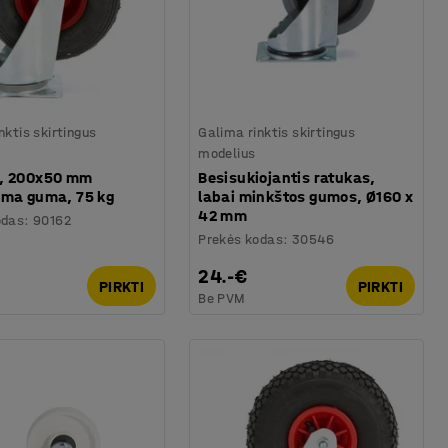
nktis skirtingus
Galima rinktis skirtingus
modelius
, 200x50 mm
Besisukiojantis ratukas,
ama guma, 75 kg
labai minkštos gumos, Ø160 x
42 mm
odas
:
90162
Prekės kodas
:
30546
24.-€
PIRKTI
PIRKTI
Be PVM