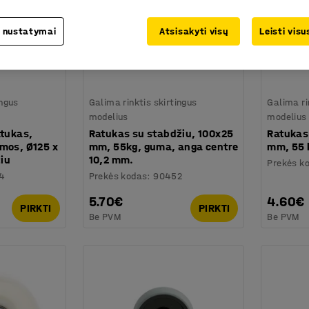
 nustatymai
Atsisakyti visų
Leisti vis
ingus
Galima rinktis skirtingus
Galima ri
modelius
modelius
atukas,
Ratukas su stabdžiu, 100x25
Ratukas
mos, Ø125 x
mm, 55kg, guma, anga centre
mm, 55 
iu
10,2 mm.
Prekės k
4
Prekės kodas
:
90452
5.70€
4.60€
PIRKTI
PIRKTI
Be PVM
Be PVM