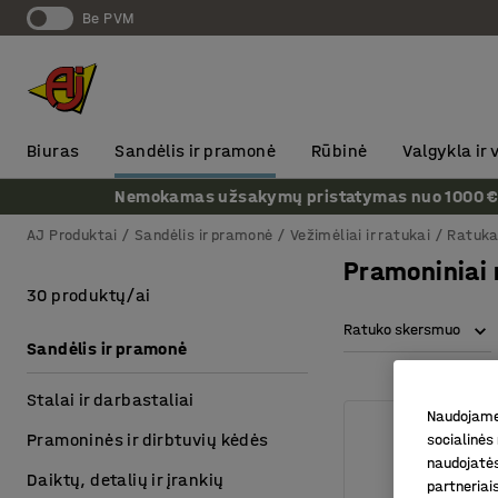
Be PVM
Biuras
Sandėlis ir pramonė
Rūbinė
Valgykla ir
Nemokamas užsakymų pristatymas nuo 1000 € + P
AJ Produktai
Sandėlis ir pramonė
Vežimėliai ir ratukai
Ratuka
Pramoniniai 
30 produktų/ai
Ratuko skersmuo
Sandėlis ir pramonė
Stalai ir darbastaliai
Naudojame 
Pramoninės ir dirbtuvių kėdės
socialinės 
naudojatės
Daiktų, detalių ir įrankių
partneriai