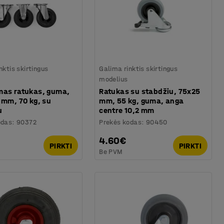
nktis skirtingus
Galima rinktis skirtingus
modelius
mas ratukas, guma,
Ratukas su stabdžiu, 75x25
 mm, 70 kg, su
mm, 55 kg, guma, anga
u
centre 10,2 mm
odas
:
90372
Prekės kodas
:
90450
4.60€
PIRKTI
PIRKTI
Be PVM