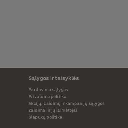
Sąlygos ir taisyklės
Pardavimo sąlygos
Privatumo politika
Akcijų, žaidimų ir kampanijų sąlygos
Žaidimai ir jų laimėtojai
Slapukų politika