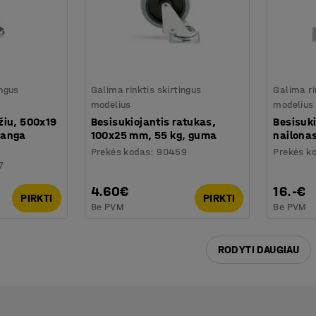
ingus
Galima rinktis skirtingus
Galima ri
modelius
modelius
žiu, 500x19
Besisukiojantis ratukas,
Besisuki
 anga
100x25 mm, 55 kg, guma
nailona
Prekės kodas
:
90459
Prekės k
7
4.60€
16.-€
PIRKTI
PIRKTI
Be PVM
Be PVM
RODYTI DAUGIAU