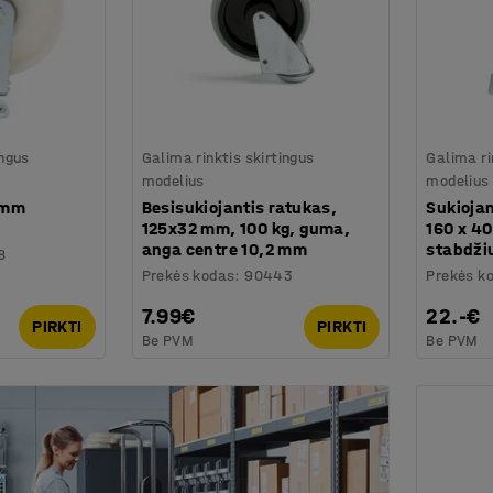
ingus
Galima rinktis skirtingus
Galima ri
modelius
modelius
 mm
Besisukiojantis ratukas,
Sukioja
125x32 mm, 100 kg, guma,
160 x 40
anga centre 10,2 mm
stabdži
8
Prekės kodas
:
90443
Prekės k
7.99€
22.-€
PIRKTI
PIRKTI
Be PVM
Be PVM