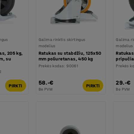
ingus
Galima rinktis skirtingus
Galima ri
modelius
modelius
as, 205 kg,
Ratukas su stabdžiu, 125x50
Ratukas
m, su
mm poliuretanas, 450 kg
pripuči
Prekės kodas
:
90061
Prekės k
2
58.-€
29.-€
PIRKTI
PIRKTI
Be PVM
Be PVM