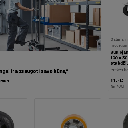
Galima ri
modelius
Sukioja
100 x 30
stabdži
Prekės k
singai ir apsaugoti savo kūną?
11.-€
rimus
Be PVM