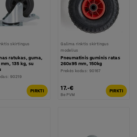
nktis skirtingus
Galima rinktis skirtingus
modelius
mas ratukas, guma,
Pneumatinis guminis ratas
 mm, 135 kg, su
260x95 mm, 150kg
u
Prekės kodas
:
90167
odas
:
90219
17.-€
PIRKTI
PIRKTI
Be PVM