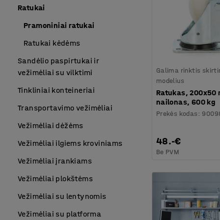
Ratukai
Pramoniniai ratukai
Ratukai kėdėms
Sandėlio paspirtukai ir
Galima rinktis skirt
vežimėliai su vilktimi
modelius
Tinkliniai konteineriai
Ratukas, 200x50
nailonas, 600 kg
Transportavimo vežimėliai
Prekės kodas
:
9009
Vežimėliai dėžėms
48.-€
Vežimėliai ilgiems kroviniams
Be PVM
Vežimėliai įrankiams
Vežimėliai plokštėms
Vežimėliai su lentynomis
Vežimėliai su platforma