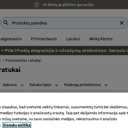
14 dienų grąžinimo garantija
 valgomasis
Priimamasis
Laukui
Mokykloms
VM | Prekių ekspozicija ir užsakymų atsiėmimas: Senasis Ukm
i
Pramoniniai ratukai
ratukai
Apkrova
Ratuko tipas
Padangų protektorius
slapukus, kad svetainė veiktų tinkamai, suasmenintų turinį bei skelbimus,
medijos funkcijas ir analizuotų srautą. Taip pat dalijamės informacija apie t
 mūsų svetaine, su savo socialinės medijos, reklamavimo ir analizės
s.
Slapukų politika