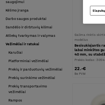
saugojimui
Kėlimo įranga
Slapukų
Darbo saugos produktai
Sandėlio ir dirbtuvių kilimai
Galima rinktis skirt
Atliekų tvarkymas ir valymas
modelius
Vežimėliai ir ratukai
Besisukiojantis r
labai minkštos gu
Karučiai
40 mm, su stabdž
Prekės kodas
:
3054
Platforminiai vežimėliai
22.-€
Prekių ir parduotuvių vežimėliai
Be PVM
Prekių surinkimo vežimėliai
Prekių transportavimo
vežimėliai
Rampos