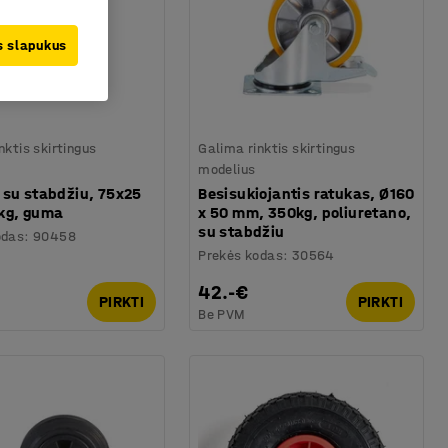
us slapukus
nktis skirtingus
Galima rinktis skirtingus
modelius
 su stabdžiu, 75x25
Besisukiojantis ratukas, Ø160
kg, guma
x 50 mm, 350kg, poliuretano,
su stabdžiu
odas
:
90458
Prekės kodas
:
30564
42.-€
PIRKTI
PIRKTI
Be PVM