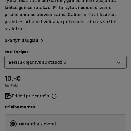
Tyliai riedantis ir puikiai nelygumus amortizuojantis
kietos gumos ratukas. Pritaikytas nedidelio svorio
pramoniniams pervežimams. Galite rinktis fiksuotos
padėties arba individualiai judančius ratukus su/be
stabdžių.
Skaityti daugiau
Ratuko tipas
Besisukiojantys su stabdžiu
10.-€
Besisukiojantys
Be PVM
Besisukiojantys su stabdžiu
Pridėti prie sąrašo
Fiksuoti
Prieinamumas
Garantija 7 metai