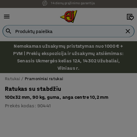
Ekspozicija Vilniuje
Nemokamas užsakymų pristatymas nuo 1000 € +
PVM | Prekių ekspozicija ir užsakymų atsiėmimas:
Senasis Ukmergės kelias 12A, 14302 Užubaliai,
Vilniaus r.
Ratukai
Pramoniniai ratukai
Ratukas su stabdžiu
100x32 mm, 90 kg, guma, anga centre 10,2 mm
Prekės kodas
:
90441