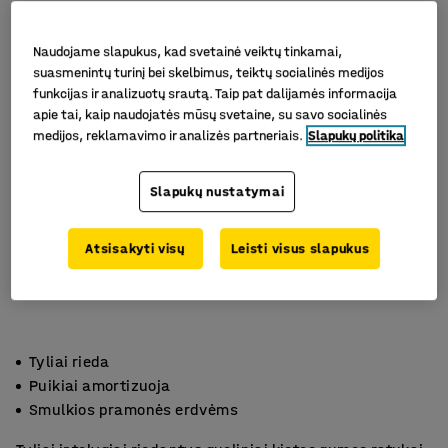
Naudojame slapukus, kad svetainė veiktų tinkamai,
suasmenintų turinį bei skelbimus, teiktų socialinės medijos
funkcijas ir analizuotų srautą. Taip pat dalijamės informacija
apie tai, kaip naudojatės mūsų svetaine, su savo socialinės
medijos, reklamavimo ir analizės partneriais.
Slapukų politika
Slapukų nustatymai
Atsisakyti visų
Leisti visus slapukus
Tyliai rieda
Puikiai amortizuoja
Smulkios pramonės erdvėms