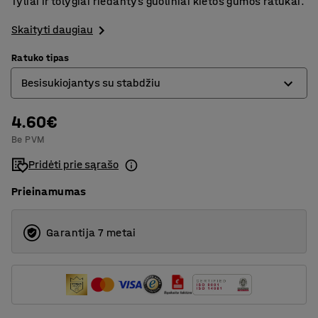
Tyliai ir tolygiai riedantys guoliniai kietos gumos ratukai.
Skaityti daugiau
Ratuko tipas
Besisukiojantys su stabdžiu
4.60€
Besisukiojantys
Be PVM
Besisukiojantys su stabdžiu
Pridėti prie sąrašo
Fiksuoti
Prieinamumas
Garantija 7 metai