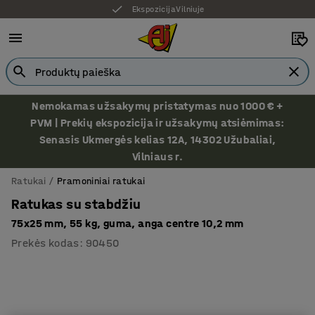
Ekspozicija Vilniuje
Nemokamas užsakymų pristatymas nuo 1000 € +
PVM | Prekių ekspozicija ir užsakymų atsiėmimas:
Senasis Ukmergės kelias 12A, 14302 Užubaliai,
Vilniaus r.
Ratukai
Pramoniniai ratukai
Ratukas su stabdžiu
75x25 mm, 55 kg, guma, anga centre 10,2 mm
Prekės kodas
:
90450