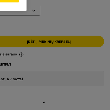
)
ĮDĖTI Į PIRKINIŲ KREPŠELĮ
prie sąrašo
mumas
ntija 7 metai