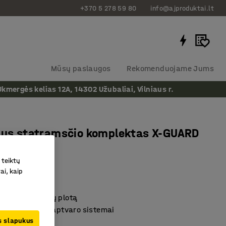
+370 5 278 59 80
info@ajproduktai.lt
Mūsų paslaugos
Rekomenduojame Jums
ergės kelias 12A, 14302 Užubaliai, Vilniaus r.
lus statramsčio komplektas X-GUARD
m
 teiktų
as
:
312054
ai, kaip
isti plotį
ptimalų sekcijų plotą
mų apsaugos aptvaro sistemai
us slapukus