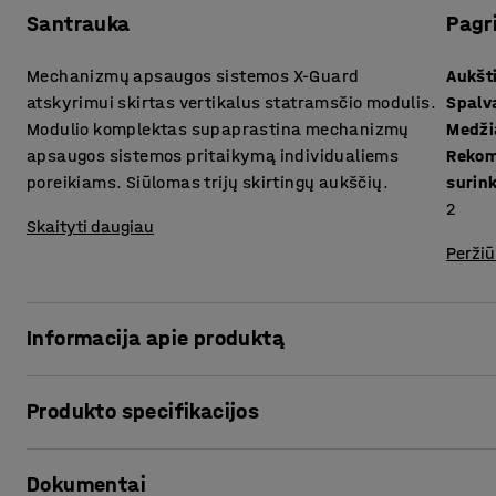
Santrauka
Pagr
Mechanizmų apsaugos sistemos X-Guard
Aukšt
atskyrimui skirtas vertikalus statramsčio modulis.
Spalv
Modulio komplektas supaprastina mechanizmų
Medži
apsaugos sistemos pritaikymą individualiems
Rekom
poreikiams. Siūlomas trijų skirtingų aukščių.
surin
2
Skaityti daugiau
Peržiū
Informacija apie produktą
Vertikalus statramsčio modulis yra skirtas mechanizmu a
Produkto specifikacijos
sukurti tokį mechanizmų aptvarą, koks reikalingas pagal i
Aukštis
:
2200
mm
Tinklinės mechanizmų aptvaro sienelės sukarpomos reikalin
Dokumentai
Spalva
:
Juoda
atskiros sekcijos sujungiamos į vientisą sistema tai, kaip