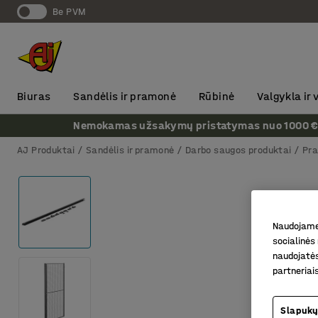
Be PVM
Biuras
Sandėlis ir pramonė
Rūbinė
Valgykla ir
Nemokamas užsakymų pristatymas nuo 1000 € + P
AJ Produktai
Sandėlis ir pramonė
Darbo saugos produktai
Pra
Naudojame 
socialinės 
naudojatės
partneriai
Slapukų