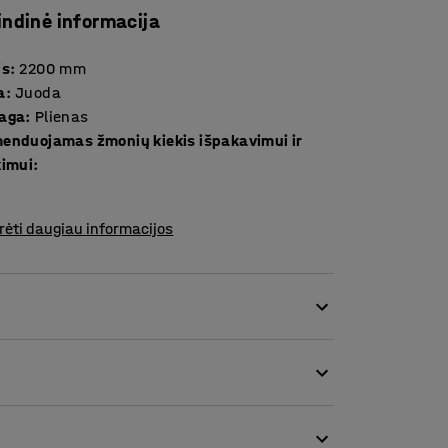
indinė informacija
is
:
2200
mm
a
:
Juoda
aga
:
Plienas
enduojamas žmonių kiekis išpakavimui ir
kimui
:
rėti daugiau informacijos
ptvarams X-Guard. Modulis suteikia galimybę
ndividualius poreikius.
gu ilgiu ir, naudojant modulį ir varžtus,
 reikia naudotojui. Juosta gali būti naudojama