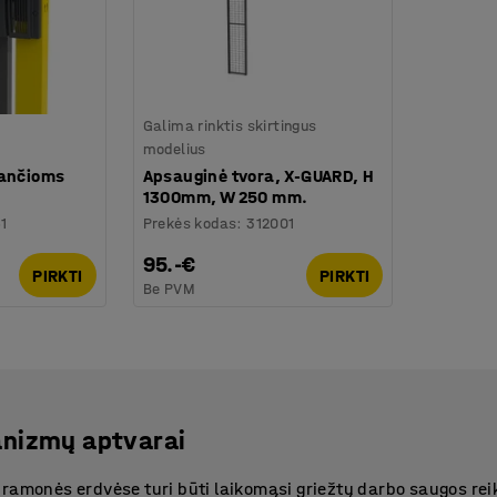
Galima rinktis skirtingus
modelius
jančioms
Apsauginė tvora, X-GUARD, H
1300mm, W 250 mm.
1
Prekės kodas
:
312001
95.-€
PIRKTI
PIRKTI
Be PVM
anizmų aptvarai
pramonės erdvėse turi būti laikomąsi griežtų darbo saugos re