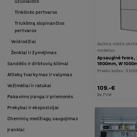
užuolaidos
Tinklinės pertvaros
Triukšmą slopinančios
pertvaros
Veidrodžiai
Galima rinktis skirt
modelius
Ženklai ir žymėjimas
Apsauginė tvora,
1900mm, W 1000
Sandėlio ir dirbtuvių kilimai
Prekės kodas
:
31202
Atliekų tvarkymas ir valymas
Vežimėliai ir ratukai
109.-€
Be PVM
Pakavimo įranga ir priemonės
Prekybai ir ekspozicijai
Cheminių medžiagų saugojimas
Įrankiai