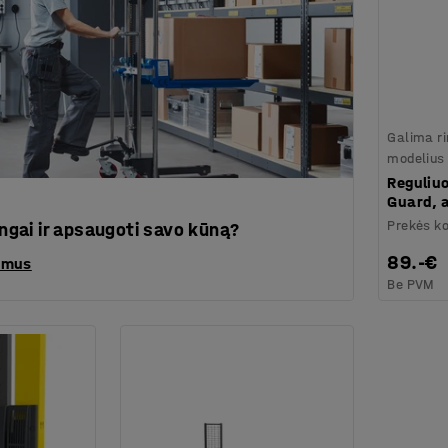
Galima ri
modelius
Reguliuo
Guard, 
Prekės k
singai ir apsaugoti savo kūną?
89.-€
rimus
Be PVM