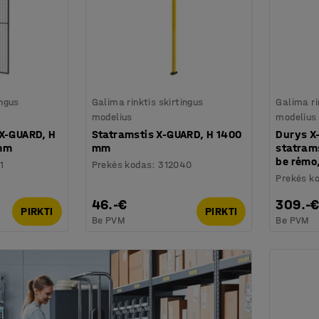
ingus
Galima rinktis skirtingus
Galima ri
modelius
modelius
 X-GUARD, H
Statramstis X-GUARD, H 1400
Durys X
mm
mm
statrams
be rėmo
1
Prekės kodas
:
312040
Prekės k
46.-€
309.-
PIRKTI
PIRKTI
Be PVM
Be PVM