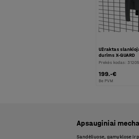
Užraktas slankio
durims X-GUARD
Prekės kodas
:
31205
199.-€
Be PVM
Apsauginiai mech
Sandėliuose, gamyklose ir 