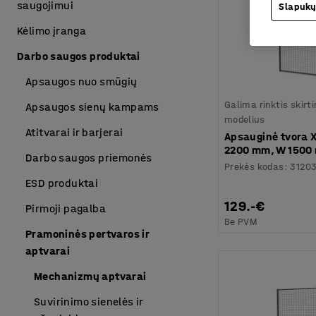
saugojimui
Slapukų
Kėlimo įranga
Darbo saugos produktai
Apsaugos nuo smūgių
Galima rinktis skirt
Apsaugos sienų kampams
modelius
Atitvarai ir barjerai
Apsauginė tvora 
2200 mm, W 1500
Darbo saugos priemonės
Prekės kodas
:
3120
ESD produktai
129.-€
Pirmoji pagalba
Be PVM
Pramoninės pertvaros ir
aptvarai
Mechanizmų aptvarai
Suvirinimo sienelės ir