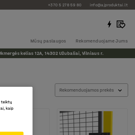
+370 5 278 59 80
info@ajproduktai.lt
Mūsų paslaugos
Rekomenduojame Jums
ergės kelias 12A, 14302 Užubaliai, Vilniaus r.
Rekomenduojamos prekės
 teiktų
ai, kaip