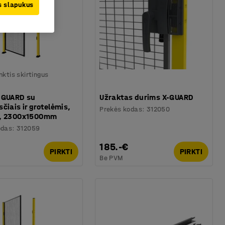
us slapukus
nktis skirtingus
-GUARD su
Užraktas durims X-GUARD
čiais ir grotelėmis,
Prekės kodas
:
312050
u, 2300x1500mm
odas
:
312059
€
185.-€
PIRKTI
PIRKTI
Be PVM