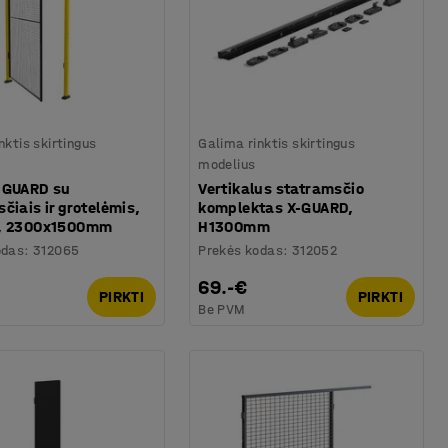
nktis skirtingus
Galima rinktis skirtingus
modelius
-GUARD su
Vertikalus statramsčio
čiais ir grotelėmis,
komplektas X-GUARD,
, 2300x1500mm
H1300mm
odas
:
312065
Prekės kodas
:
312052
€
69.-€
PIRKTI
PIRKTI
Be PVM