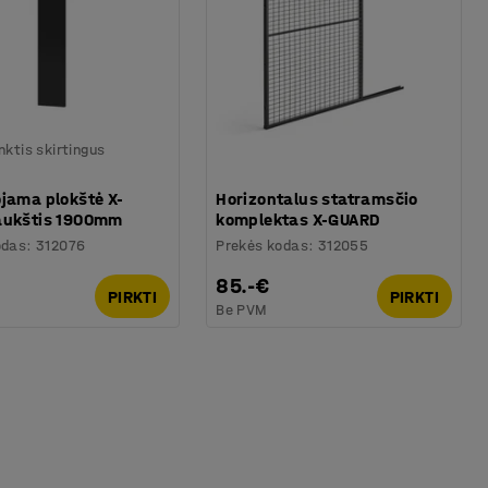
nktis skirtingus
jama plokštė X-
Horizontalus statramsčio
aukštis 1900mm
komplektas X-GUARD
odas
:
312076
Prekės kodas
:
312055
85.-€
PIRKTI
PIRKTI
Be PVM