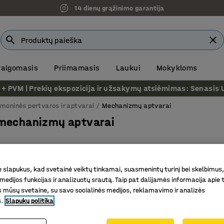
14 dienų grąžinimo garantija
 valgomasis
Priimamasis
Laukui
Mokykloms
VM | Prekių ekspozicija ir užsakymų atsiėmimas: Senasis Ukm
moninės pertvaros ir aptvarai
Mechanizmų aptvarai
 mechanizmų aptvarai
Plotis
Medžiaga
slapukus, kad svetainė veiktų tinkamai, suasmenintų turinį bei skelbimus,
medijos funkcijas ir analizuotų srautą. Taip pat dalijamės informacija apie t
 mūsų svetaine, su savo socialinės medijos, reklamavimo ir analizės
s.
Slapukų politika