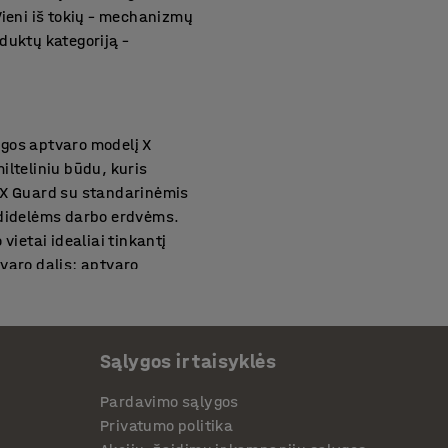
Vieni iš tokių – mechanizmų
duktų kategoriją –
ugos aptvaro modelį X
ilteliniu būdu, kuris
 X Guard su standarinėmis
didelėms darbo erdvėms.
vietai idealiai tinkantį
aro dalis: aptvaro
Sąlygos ir taisyklės
nalius ir kokybiškus darbo
bei aksesuarų pasirinkimas.
Pardavimo sąlygos
antys ženklai, stulpeliai ir
Privatumo politika
s ir darbo erdves. Norint