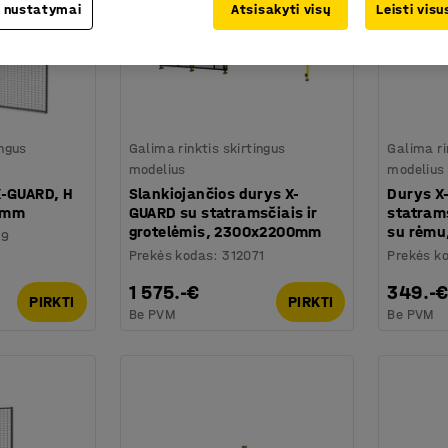
 nustatymai
Atsisakyti visų
Leisti vis
ingus
Galima rinktis skirtingus
Galima ri
modelius
modelius
X-GUARD, H
Slankiojančios durys X-
Durys X
 mm
GUARD su statramsčiais ir
statrams
grotelėmis, 2300x2200mm
su rėm
39
Prekės kodas
:
312071
Prekės k
1 575.-€
349.-
PIRKTI
PIRKTI
Be PVM
Be PVM