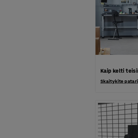
Kaip kelti tei
Skaitykite pata