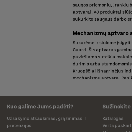
saugos priemonių, įrankių b
aptvarai. AJ produktai siūl
sukurkite saugaus darbo e
Mechanizmų aptvaro 
Sukūrėme ir siūlome įsigyt
Guard. Šis aptvaras gaminam
paviršiams suteikia maksi
durimis arba stumdomomis 
Kruopščiai išnagrinėjus indi
mechanizmų aptvarą. Pasike
modulius, statramsčius, va
Darbo saugos produkt
Kuo galime Jums padėti?
Sužinokite
Siekinat sukurti maksimalia
saugos produktus. AJ Produ
Užsakymo atšaukimas, grąžinimas ir
Katalogas
Eismo reguliavimą darbo apli
pretenzijos
Verta paskait
atitvarai. Grotuotų sienų ka