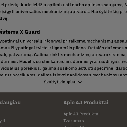
ei priedų, kurie leidžia optimizuoti darbo aplinkos saugumą. 
o įsigyti universalius mechanizmų aptvarus. Naršykite šių pro
rdvę.
sistema X Guard
i ypatingai universalų ir lengvai pritaikomą mechanizmų apsa
as iš ypatingai tvirto ir ilgaamžio plieno. Detalės dažomos m
malų patvarumą. Galima rinktis mechanizmų aptvaro sistemą
durimis. Modelis su slenkančiomis durimis yra naudingas ne
vidualius poreikius, galima susikomplektuoti specifinei darbo 
itus poreikiams, galima įsigyti papildomas mechanizmų aptv
rtus.
Skaityti daugiau
ai
 daugiau
Apie AJ Produktai
i efektyvias ir saugias darbo aplinkas, reikia naudoti funkcio
ktai asortimente yra didelis darbo saugos produktų, priedų 
Apie AJ Produktai
nkose optimizuoti leidžia eismo veidrodžiai, apie pavojų įspėj
yti
Tvarumas
tegorijos produktai leidžia efektyviai atskirti pavojingas zona