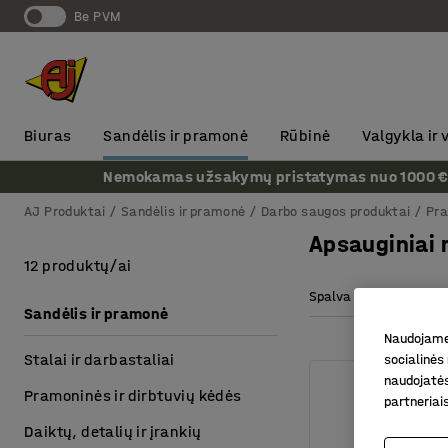
Be PVM
Biuras
Sandėlis ir pramonė
Rūbinė
Valgykla ir
Nemokamas užsakymų pristatymas nuo 1000 € + P
AJ Produktai
Sandėlis ir pramonė
Darbo saugos produktai
Pra
Apsauginiai
12 produktų/ai
Spalva
Aukštis
Sandėlis ir pramonė
Naudojame 
Stalai ir darbastaliai
socialinės 
naudojatės
Pramoninės ir dirbtuvių kėdės
partneriai
Daiktų, detalių ir įrankių