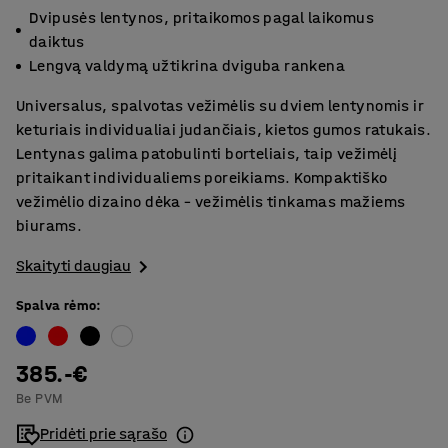
Dvipusės lentynos, pritaikomos pagal laikomus
daiktus
Lengvą valdymą užtikrina dviguba rankena
Universalus, spalvotas vežimėlis su dviem lentynomis ir
keturiais individualiai judančiais, kietos gumos ratukais.
Lentynas galima patobulinti borteliais, taip vežimėlį
pritaikant individualiems poreikiams. Kompaktiško
vežimėlio dizaino dėka – vežimėlis tinkamas mažiems
biurams.
Skaityti daugiau
Spalva rėmo
:
385.-€
Be PVM
Pridėti prie sąrašo