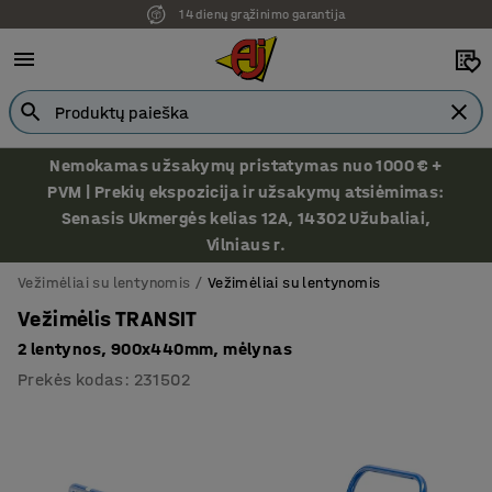
14 dienų grąžinimo garantija
Nemokamas užsakymų pristatymas nuo 1000 € +
PVM | Prekių ekspozicija ir užsakymų atsiėmimas:
Senasis Ukmergės kelias 12A, 14302 Užubaliai,
Vilniaus r.
Vežimėliai su lentynomis
Vežimėliai su lentynomis
Vežimėlis TRANSIT
2 lentynos, 900x440mm, mėlynas
Prekės kodas
:
231502