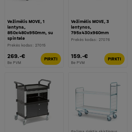
Vežimėlis MOVE, 1
Vežimėlis MOVE, 3
lentyna,
lentynos,
850x480x950mm, su
795x430x960mm
spintele
Prekės kodas
:
27076
Prekės kodas
:
27015
269.-€
159.-€
PIRKTI
PIRKTI
Be PVM
Be PVM
Galima rinktis skirtingus