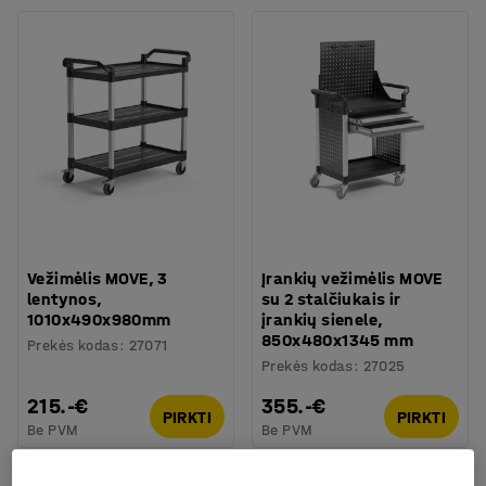
Vežimėlis MOVE, 3
Įrankių vežimėlis MOVE
lentynos,
su 2 stalčiukais ir
1010x490x980mm
įrankių sienele,
850x480x1345 mm
Prekės kodas
:
27071
Prekės kodas
:
27025
215.-€
355.-€
PIRKTI
PIRKTI
Be PVM
Be PVM