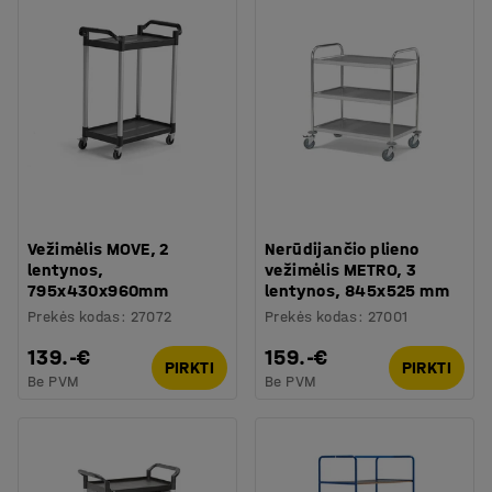
Vežimėlis MOVE, 2
Nerūdijančio plieno
lentynos,
vežimėlis METRO, 3
795x430x960mm
lentynos, 845x525 mm
Prekės kodas
:
27072
Prekės kodas
:
27001
139.-€
159.-€
PIRKTI
PIRKTI
Be PVM
Be PVM