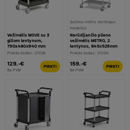
Galima rinktis skirtingus
modelius
Vežimėlis MOVE su 3
Nerūdijančio plieno
giliom lentynom,
vežimėlis METRO, 2
790x480x940 mm
lentynos, 845x525mm
Prekės kodas
:
27026
Prekės kodas
:
27004
129.-€
159.-€
PIRKTI
PIRKTI
Be PVM
Be PVM