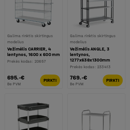
Galima rinktis skirtingus
Galima rinktis skirtingus
modelius
modelius
Vežimėlis CARRIER, 4
Vežimėlis ANGLE, 3
lentynos, 1600 x 600 mm
lentynos,
1277x638x1300mm
Prekės kodas
:
20657
Prekės kodas
:
233413
695.-€
769.-€
PIRKTI
PIRKTI
Be PVM
Be PVM