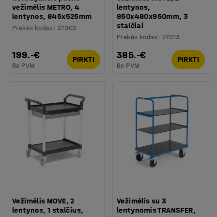
vežimėlis METRO, 4
lentynos,
lentynos, 845x525mm
850x480x950mm, 3
stalčiai
Prekės kodas
:
27002
Prekės kodas
:
27013
199.-€
385.-€
PIRKTI
PIRKTI
Be PVM
Be PVM
Vežimėlis MOVE, 2
Vežimėlis su 3
lentynos, 1 stalčius,
lentynomis TRANSFER,