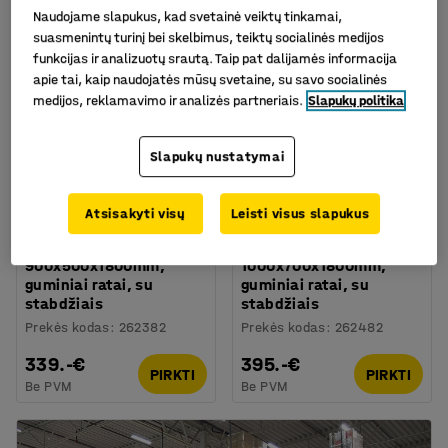
Naudojame slapukus, kad svetainė veiktų tinkamai,
suasmenintų turinį bei skelbimus, teiktų socialinės medijos
funkcijas ir analizuotų srautą. Taip pat dalijamės informacija
apie tai, kaip naudojatės mūsų svetaine, su savo socialinės
medijos, reklamavimo ir analizės partneriais.
Slapukų politika
Slapukų nustatymai
Atsisakyti visų
Leisti visus slapukus
Vežimėlis su 5
Vežimėlis su 5
lentynomis TRANSFER,
lentynomis TRANSFER,
900x500x1800mm,
1000x700x1800mm,
guminiai ratai, su
guminiai ratai, su
stabdžiais
stabdžiais
Prekės kodas
:
262382
Prekės kodas
:
262482
339.-€
395.-€
PIRKTI
PIRKTI
Be PVM
Be PVM