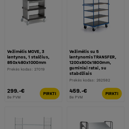
Vežimėlis MOVE, 3
Vežimėlis su 5
lentynos, 1 stalčius,
lentynomis TRANSFER,
850x480x1000mm
1200x800x1800mm,
guminiai ratai, su
Prekės kodas
:
27019
stabdžiais
Prekės kodas
:
262582
299.-€
459.-€
PIRKTI
PIRKTI
Be PVM
Be PVM