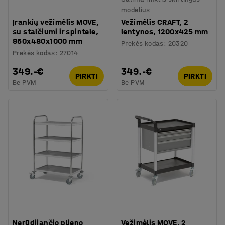
modelius
Įrankių vežimėlis MOVE,
Vežimėlis CRAFT, 2
su stalčiumi ir spintele,
lentynos, 1200x425 mm
850x480x1000 mm
Prekės kodas
:
20320
Prekės kodas
:
27014
349.-€
349.-€
PIRKTI
PIRKTI
Be PVM
Be PVM
Nerūdijančio plieno
Vežimėlis MOVE, 2