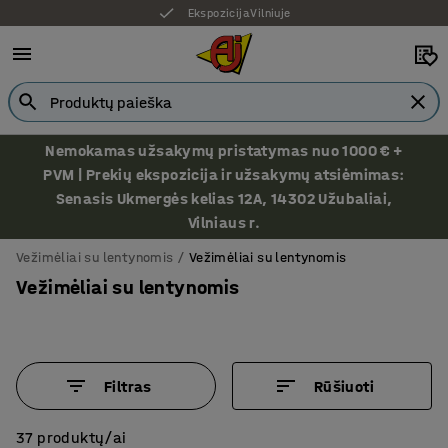
Ekspozicija Vilniuje
Nemokamas užsakymų pristatymas nuo 1000 € +
PVM | Prekių ekspozicija ir užsakymų atsiėmimas:
Senasis Ukmergės kelias 12A, 14302 Užubaliai,
Vilniaus r.
Vežimėliai su lentynomis
Vežimėliai su lentynomis
Vežimėliai su lentynomis
Filtras
Rūšiuoti
37 produktų/ai