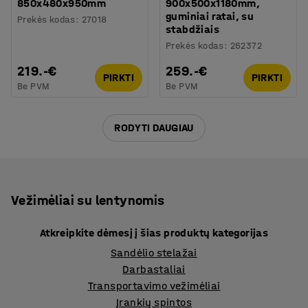
850x480x950mm
900x500x1180mm,
guminiai ratai, su
Prekės kodas
:
27018
stabdžiais
Prekės kodas
:
262372
219.-€
259.-€
PIRKTI
PIRKTI
Be PVM
Be PVM
RODYTI DAUGIAU
Vežimėliai su lentynomis
Atkreipkite dėmesį į šias produktų kategorijas
Sandėlio stelažai
Darbastaliai
Transportavimo vežimėliai
Įrankių spintos