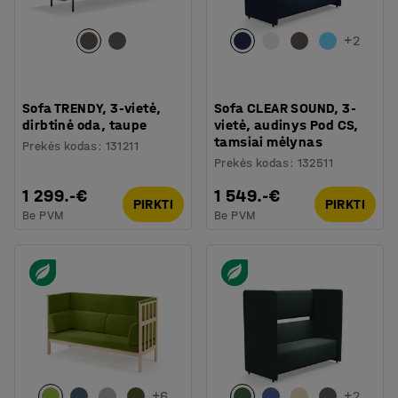
+
2
Sofa TRENDY, 3-vietė,
Sofa CLEAR SOUND, 3-
dirbtinė oda, taupe
vietė, audinys Pod CS,
tamsiai mėlynas
Prekės kodas
:
131211
Prekės kodas
:
132511
1 299.-€
1 549.-€
PIRKTI
PIRKTI
Be PVM
Be PVM
+
6
+
2