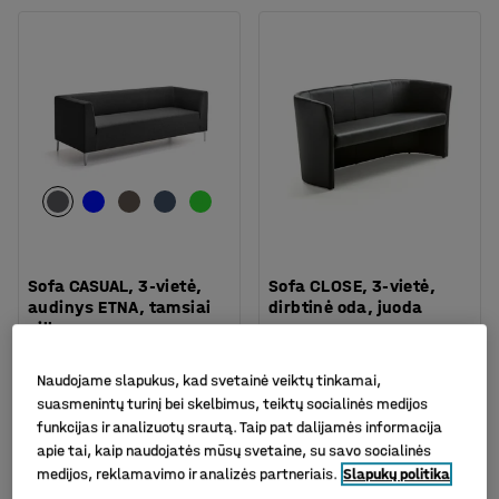
Sofa CASUAL, 3-vietė,
Sofa CLOSE, 3-vietė,
audinys ETNA, tamsiai
dirbtinė oda, juoda
pilka
Prekės kodas
:
131761
Prekės kodas
:
365102
Naudojame slapukus, kad svetainė veiktų tinkamai,
615.-€
319.-€
suasmenintų turinį bei skelbimus, teiktų socialinės medijos
PIRKTI
PIRKTI
Be PVM
Be PVM
funkcijas ir analizuotų srautą. Taip pat dalijamės informacija
apie tai, kaip naudojatės mūsų svetaine, su savo socialinės
medijos, reklamavimo ir analizės partneriais.
Slapukų politika