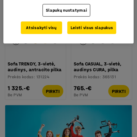
Slapukų nustatymai
Atsisakyti visų
Leisti visus slapukus
+
4
Sofa TRENDY, 3-vietė,
Sofa CASUAL, 3-vietė,
audinys, antracito pilka
audinys CURA, pilka
Prekės kodas
:
131224
Prekės kodas
:
365131
1 325.-€
765.-€
PIRKTI
PIRKTI
Be PVM
Be PVM