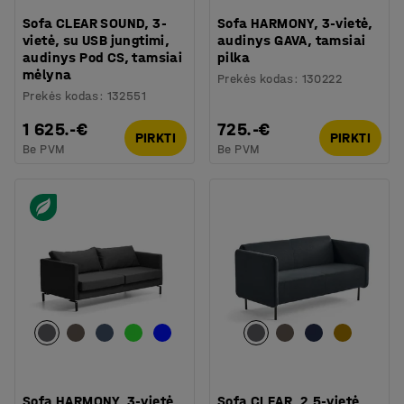
Sofa CLEAR SOUND, 3-
Sofa HARMONY, 3-vietė,
vietė, su USB jungtimi,
audinys GAVA, tamsiai
audinys Pod CS, tamsiai
pilka
mėlyna
Prekės kodas
:
130222
Prekės kodas
:
132551
1 625.-€
725.-€
PIRKTI
PIRKTI
Be PVM
Be PVM
Sofa HARMONY, 3-vietė,
Sofa CLEAR, 2,5-vietė,