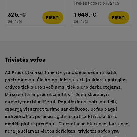
Prekės kodas
:
3302709
325.-€
1 649.-€
PIRKTI
PIRKTI
Be PVM
Be PVM
Trivietės sofos
AJ Produktai asortimente yra didelis sėdimų baldų
pasirinkimas. Šie baldai leis sukurti jaukias ir patogias
erdves tiek biuro svečiams, tiek biuro darbuotojams.
Mūsų siūloma produkcija tiks ir Jūsų skoniui, ir
numatytam biurdžetui. Populiariausi sofų modelių
atsargą visuomet turime sandėliuose. Sofas pagal
individualius poreikius galime aptraukti išskirtiniu
medžiaginiu apmušalu. Didesniuose biuruose, kuriuose
nėra jaučiamas vietos deficitas, trivietės sofos yra