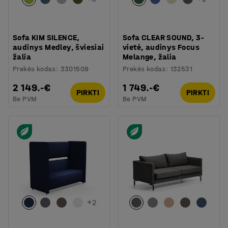
Sofa KIM SILENCE,
Sofa CLEAR SOUND, 3-
audinys Medley, šviesiai
vietė, audinys Focus
žalia
Melange, žalia
Prekės kodas
:
3301509
Prekės kodas
:
132531
2 149.-€
1 749.-€
PIRKTI
PIRKTI
Be PVM
Be PVM
+
2