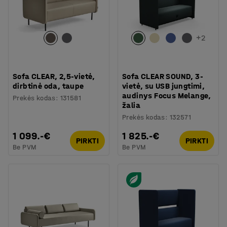
+
2
Sofa CLEAR, 2,5-vietė,
Sofa CLEAR SOUND, 3-
dirbtinė oda, taupe
vietė, su USB jungtimi,
audinys Focus Melange,
Prekės kodas
:
131581
žalia
Prekės kodas
:
132571
1 099.-€
1 825.-€
PIRKTI
PIRKTI
Be PVM
Be PVM