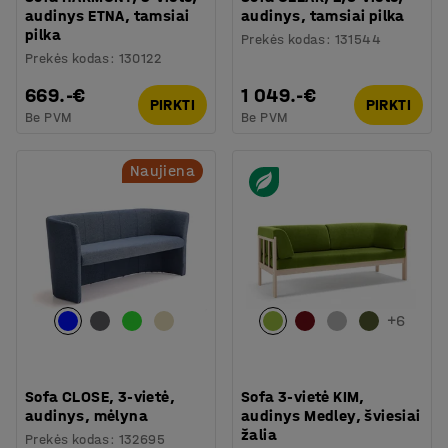
audinys ETNA, tamsiai
audinys, tamsiai pilka
pilka
Prekės kodas
:
131544
Prekės kodas
:
130122
669.-€
1 049.-€
PIRKTI
PIRKTI
Be PVM
Be PVM
Naujiena
+
6
Sofa CLOSE, 3-vietė,
Sofa 3-vietė KIM,
audinys, mėlyna
audinys Medley, šviesiai
žalia
Prekės kodas
:
132695