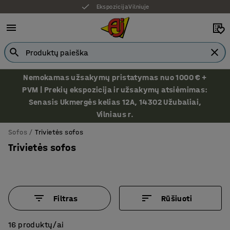
Ekspozicija Vilniuje
Nemokamas užsakymų pristatymas nuo 1000 € +
PVM | Prekių ekspozicija ir užsakymų atsiėmimas:
Senasis Ukmergės kelias 12A, 14302 Užubaliai,
Vilniaus r.
Sofos
Trivietės sofos
Trivietės sofos
Filtras
Rūšiuoti
16 produktų/ai