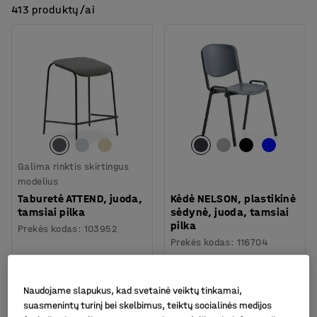
413 produktų/ai
Galima rinktis skirtingus
modelius
Taburetė ATTEND, juoda,
Kėdė NELSON, plastikinė
tamsiai pilka
sėdynė, juoda, tamsiai
pilka
Prekės kodas
:
103952
Prekės kodas
:
116704
99.-€
37.-€
PIRKTI
PIRKTI
Be PVM
Be PVM
Naudojame slapukus, kad svetainė veiktų tinkamai,
suasmenintų turinį bei skelbimus, teiktų socialinės medijos