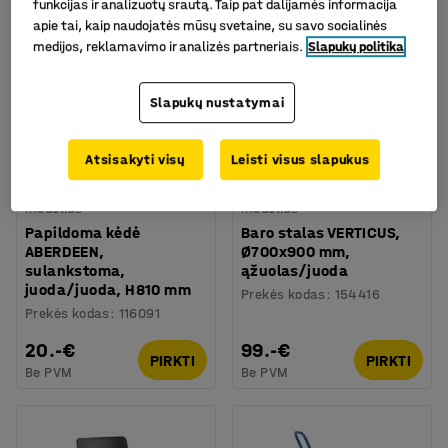
funkcijas ir analizuotų srautą. Taip pat dalijamės informacija
apie tai, kaip naudojatės mūsų svetaine, su savo socialinės
medijos, reklamavimo ir analizės partneriais.
Slapukų politika
Slapukų nustatymai
Atsisakyti visų
Leisti visus slapukus
Galima rinktis skirtingus
Galima rinktis skirtingus
modelius
modelius
Papildoma kėdė
Baro stalas VERTICUS,
ABERDEEN,
Ø700x900 mm,
sulankstoma,
ąžuolas/juoda
juoda/juoda, H810 mm
Prekės kodas
:
154416
Prekės kodas
:
116091
20.-€
99.-€
PIRKTI
PIRKTI
Be PVM
Be PVM