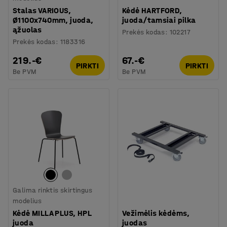
Stalas VARIOUS,
Kėdė HARTFORD,
Ø1100x740mm, juoda,
juoda/tamsiai pilka
ąžuolas
Prekės kodas
:
102217
Prekės kodas
:
1183316
219.-€
67.-€
PIRKTI
PIRKTI
Be PVM
Be PVM
Galima rinktis skirtingus
modelius
Kėdė MILLA PLUS, HPL
Vežimėlis kėdėms,
juoda
juodas