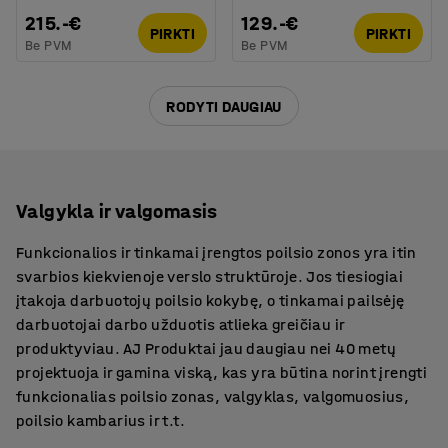
215.-€
129.-€
PIRKTI
PIRKTI
Be PVM
Be PVM
RODYTI DAUGIAU
Valgykla ir valgomasis
Funkcionalios ir tinkamai įrengtos poilsio zonos yra itin
svarbios kiekvienoje verslo struktūroje. Jos tiesiogiai
įtakoja darbuotojų poilsio kokybę, o tinkamai pailsėję
darbuotojai darbo užduotis atlieka greičiau ir
produktyviau. AJ Produktai jau daugiau nei 40 metų
projektuoja ir gamina viską, kas yra būtina norint įrengti
funkcionalias poilsio zonas, valgyklas, valgomuosius,
poilsio kambarius ir t.t.