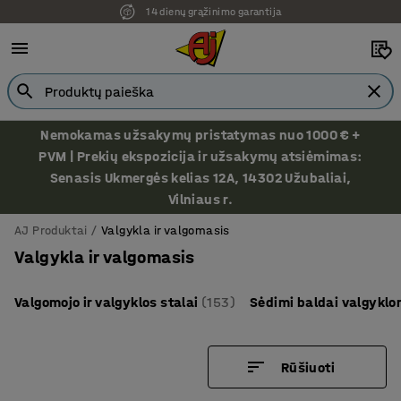
Ekspozicija Vilniuje
Nemokamas užsakymų pristatymas nuo 1000 € +
PVM | Prekių ekspozicija ir užsakymų atsiėmimas:
Senasis Ukmergės kelias 12A, 14302 Užubaliai,
Vilniaus r.
AJ Produktai
Valgykla ir valgomasis
Valgykla ir valgomasis
Valgomojo ir valgyklos stalai
(153)
Sėdimi baldai valgyklo
Rūšiuoti