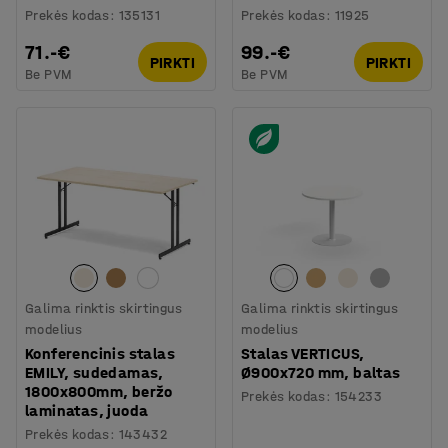
Prekės kodas
:
135131
Prekės kodas
:
11925
71.-€
99.-€
PIRKTI
PIRKTI
Be PVM
Be PVM
Galima rinktis skirtingus
Galima rinktis skirtingus
modelius
modelius
Konferencinis stalas
Stalas VERTICUS,
EMILY, sudedamas,
Ø900x720 mm, baltas
1800x800mm, beržo
Prekės kodas
:
154233
laminatas, juoda
Prekės kodas
:
143432