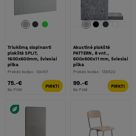
Triukšmą slopinanti
Akustinė plokštė
plokštė SPLIT,
PATTERN, 8 vnt.,
1600x600mm, šviesiai
600x600x11 mm, šviesiai
pilka
pilka
Prekės kodas
:
124101
Prekės kodas
:
138522
75.-€
99.-€
PIRKTI
PIRKTI
Be PVM
Be PVM