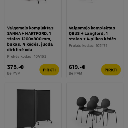
Valgomojo komplektas
Valgomojo komplektas
SANNA + HARTFORD, 1
QBUS + Langford, 1
stalas 1200x800 mm,
stalas + 4 pilkos kėdės
bukas, 4 kėdės, juoda
Prekės kodas
:
103171
dirbtinė oda
Prekės kodas
:
104152
375.-€
619.-€
PIRKTI
PIRKTI
Be PVM
Be PVM