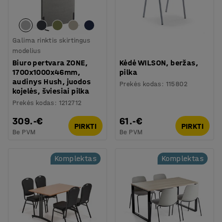
Galima rinktis skirtingus
modelius
Biuro pertvara ZONE,
Kėdė WILSON, beržas,
1700x1000x46mm,
pilka
audinys Hush, juodos
Prekės kodas
:
115802
kojelės, šviesiai pilka
Prekės kodas
:
1212712
309.-€
61.-€
PIRKTI
PIRKTI
Be PVM
Be PVM
Komplektas
Komplektas