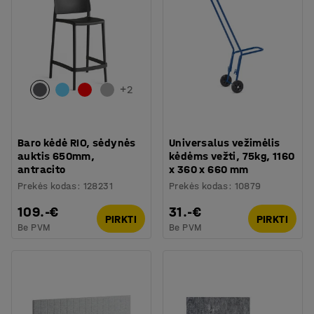
+
2
Baro kėdė RIO, sėdynės
Universalus vežimėlis
auktis 650mm,
kėdėms vežti, 75kg, 1160
antracito
x 360 x 660 mm
Prekės kodas
:
128231
Prekės kodas
:
10879
109.-€
31.-€
PIRKTI
PIRKTI
Be PVM
Be PVM