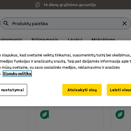
14 dienų grąžinimo garantija
 valgomasis
Priimamasis
Laukui
Mokykloms
VM | Prekių ekspozicija ir užsakymų atsiėmimas: Senasis Ukm
slapukus, kad svetainė veiktų tinkamai, suasmenintų turinį bei skelbimus,
medijos funkcijas ir analizuotų srautą. Taip pat dalijamės informacija apie t
 laukui
 mūsų svetaine, su savo socialinės medijos, reklamavimo ir analizės
žės laukui
s.
Slapukų politika
Plotis
Gylis
Tūris
Medžiaga
 nustatymai
Atsisakyti visų
Leisti vis