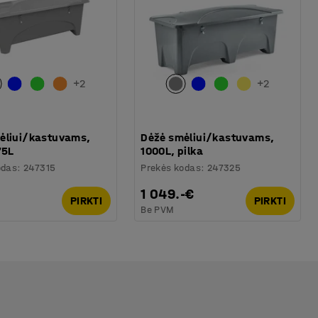
+
2
+
2
ėliui/kastuvams,
Dėžė smėliui/kastuvams,
75L
1000L, pilka
odas
:
247315
Prekės kodas
:
247325
1 049.-€
PIRKTI
PIRKTI
Be PVM