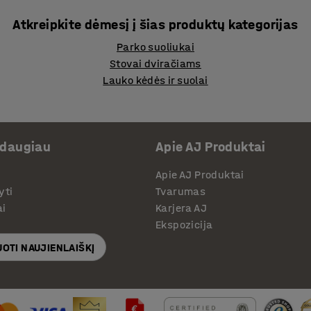
Atkreipkite dėmesį į šias produktų kategorijas
Parko suoliukai
Stovai dviračiams
Lauko kėdės ir suolai
 daugiau
Apie AJ Produktai
Apie AJ Produktai
yti
Tvarumas
ai
Karjera AJ
Ekspozicija
OTI NAUJIENLAIŠKĮ