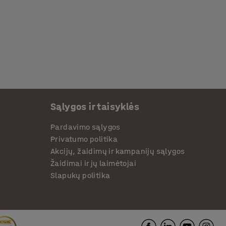
Sąlygos ir taisyklės
Pardavimo sąlygos
Privatumo politika
Akcijų, žaidimų ir kampanijų sąlygos
Žaidimai ir jų laimėtojai
Slapukų politika