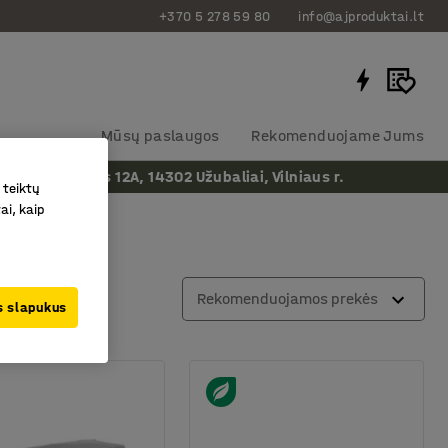
+370 5 278 59 80
info@ajproduktai.lt
Mūsų paslaugos
Rekomenduojame Jums
ergės kelias 12A, 14302 Užubaliai, Vilniaus r.
 teiktų
ai, kaip
Rekomenduojamos prekės
us slapukus