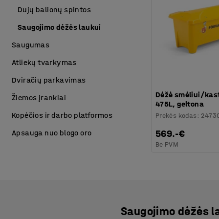
Dujų balionų spintos
Saugojimo dėžės laukui
Saugumas
Atliekų tvarkymas
Dviračių parkavimas
Dėžė smėliui/ka
Žiemos įrankiai
475L, geltona
Kopėčios ir darbo platformos
Prekės kodas
:
2473
569.-€
Apsauga nuo blogo oro
Be PVM
Saugojimo dėžės l