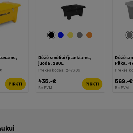
stuvams,
Dėžė smėliui/įrankiams,
Dėžė sm
juoda, 280L
Pilka, 4
01
Prekės kodas
:
247306
Prekės k
435.-€
569.-€
PIRKTI
PIRKTI
Be PVM
Be PVM
aukui