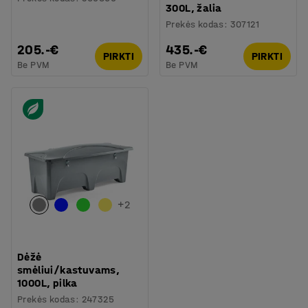
300L, žalia
Prekės kodas
:
307121
205.-€
435.-€
PIRKTI
PIRKTI
Be PVM
Be PVM
+
2
Dėžė
smėliui/kastuvams,
1000L, pilka
Prekės kodas
:
247325