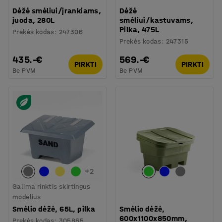
Dėžė smėliui/įrankiams,
Dėžė
juoda, 280L
smėliui/kastuvams,
Pilka, 475L
Prekės kodas
:
247306
Prekės kodas
:
247315
435.-€
569.-€
PIRKTI
PIRKTI
Be PVM
Be PVM
+
2
Galima rinktis skirtingus
modelius
Smėlio dėžė, 65L, pilka
Smėlio dėžė,
600x1100x850mm,
Prekės kodas
:
305865