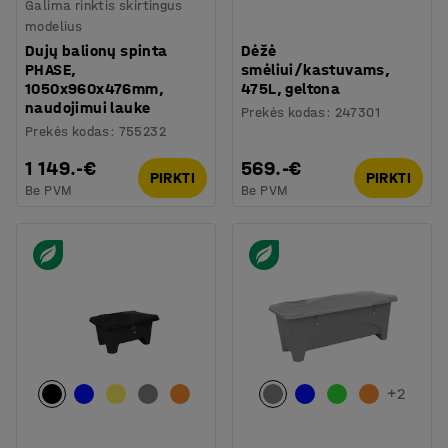
Galima rinktis skirtingus
modelius
Dujų balionų spinta
Dėžė
PHASE,
smėliui/kastuvams,
1050x960x476mm,
475L, geltona
naudojimui lauke
Prekės kodas
:
247301
Prekės kodas
:
755232
1 149.-€
569.-€
PIRKTI
PIRKTI
Be PVM
Be PVM
+
2