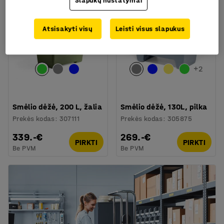
Slapukų nustatymai
Atsisakyti visų
Leisti visus slapukus
+
2
Smėlio dėžė, 200 L, žalia
Smėlio dėžė, 130L, pilka
Prekės kodas
:
307111
Prekės kodas
:
305875
339.-€
269.-€
PIRKTI
PIRKTI
Be PVM
Be PVM