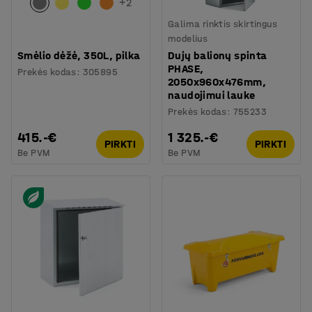
+
2
Galima rinktis skirtingus
modelius
Smėlio dėžė, 350L, pilka
Dujų balionų spinta
PHASE,
Prekės kodas
:
305895
2050x960x476mm,
naudojimui lauke
Prekės kodas
:
755233
415.-€
1 325.-€
PIRKTI
PIRKTI
Be PVM
Be PVM