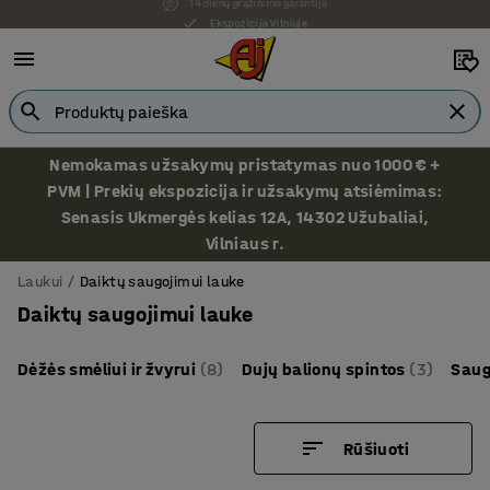
Ekspozicija Vilniuje
Nemokamas užsakymų pristatymas nuo 1000 € +
PVM | Prekių ekspozicija ir užsakymų atsiėmimas:
Senasis Ukmergės kelias 12A, 14302 Užubaliai,
Vilniaus r.
Laukui
Daiktų saugojimui lauke
Daiktų saugojimui lauke
Dėžės smėliui ir žvyrui
(8)
Dujų balionų spintos
(3)
Saug
Rūšiuoti