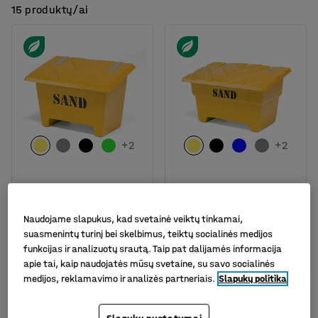
15 produktų/ai
+
2
+
2
Smėlio dėžė, 250L,
Smėlio dėžė, 550L,
geltona
geltona
Naudojame slapukus, kad svetainė veiktų tinkamai,
Prekės kodas
:
305883
Prekės kodas
:
305903
suasmenintų turinį bei skelbimus, teiktų socialinės medijos
funkcijas ir analizuotų srautą. Taip pat dalijamės informacija
309.-€
499.-€
PIRKTI
PIRKTI
apie tai, kaip naudojatės mūsų svetaine, su savo socialinės
Be PVM
Be PVM
medijos, reklamavimo ir analizės partneriais.
Slapukų politika