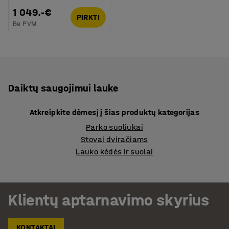
1 049.-€
PIRKTI
Be PVM
Daiktų saugojimui lauke
Atkreipkite dėmesį į šias produktų kategorijas
Parko suoliukai
Stovai dviračiams
Lauko kėdės ir suolai
Klientų aptarnavimo skyrius
KONTAKTAI