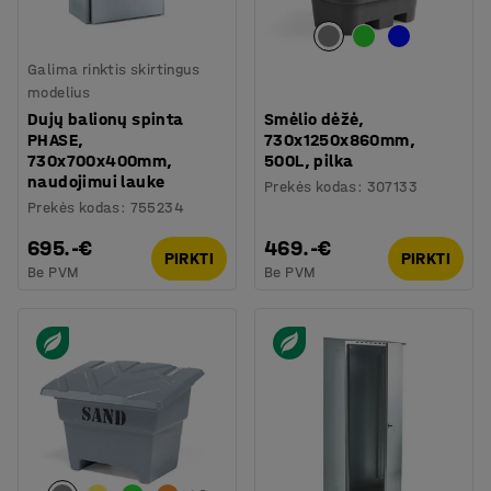
Galima rinktis skirtingus
modelius
Dujų balionų spinta
Smėlio dėžė,
PHASE,
730x1250x860mm,
730x700x400mm,
500L, pilka
naudojimui lauke
Prekės kodas
:
307133
Prekės kodas
:
755234
695.-€
469.-€
PIRKTI
PIRKTI
Be PVM
Be PVM