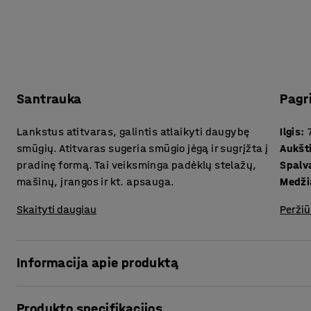
Santrauka
Pagr
Lankstus atitvaras, galintis atlaikyti daugybę
Ilgis
:
smūgių. Atitvaras sugeria smūgio jėgą ir sugrįžta į
Aukšt
pradinę formą. Tai veiksminga padėklų stelažų,
Spalv
mašinų, įrangos ir kt. apsauga.
Medži
Skaityti daugiau
Peržiū
Informacija apie produktą
Apsauginis atitvaras pagamintas iš patvaraus ir lankstaus
Produkto specifikacijos
yra gerai matomas ir aiškiai žymi transporto priemonių ar