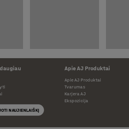
 daugiau
Apie AJ Produktai
Apie AJ Produktai
yti
Tvarumas
ai
Karjera AJ
Ekspozicija
OTI NAUJIENLAIŠKĮ