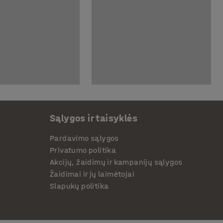
Sąlygos ir taisyklės
Pardavimo sąlygos
Privatumo politika
Akcijų, žaidimų ir kampanijų sąlygos
Žaidimai ir jų laimėtojai
Slapukų politika