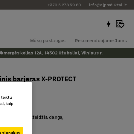
+370 5 278 59 80
info@ajproduktai.lt
Mūsų paslaugos
Rekomenduojame Jums
ergės kelias 12A, 14302 Užubaliai, Vilniaus r.
nis barjeras X-PROTECT
 mm
 teiktų
as
:
312741
ai, kaip
nuo smūgių
, minimaliai pažeidžia dangą
nstrukcija
us slapukus