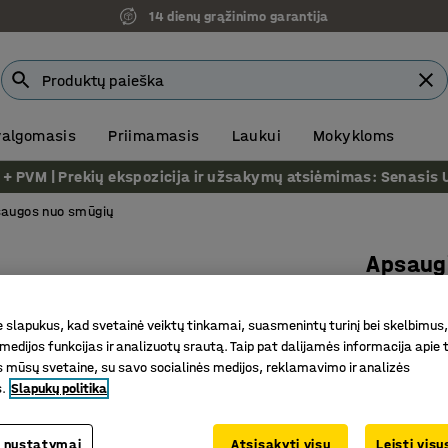
14 dienų grąžinimo garantija
 valgomasis
Priimamasis
Laukui
Mokykloms
VM | Prekių ekspozicija ir užsakymų atsiėmimas: Senasis Ukm
augos nuo smūgių
Apsaugi
770x210
slapukus, kad svetainė veiktų tinkamai, suasmenintų turinį bei skelbimus,
Prekės kod
medijos funkcijas ir analizuotų srautą. Taip pat dalijamės informacija apie t
Apsauga 
 mūsų svetaine, su savo socialinės medijos, reklamavimo ir analizės
s.
Slapukų politika
Lankstus
Tvirta ko
 nustatymai
Atsisakyti visų
Leisti vis