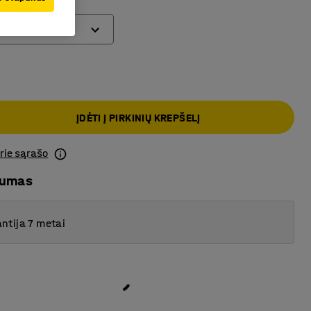
ĮDĖTI Į PIRKINIŲ KREPŠELĮ
prie sąrašo
mumas
ntija 7 metai