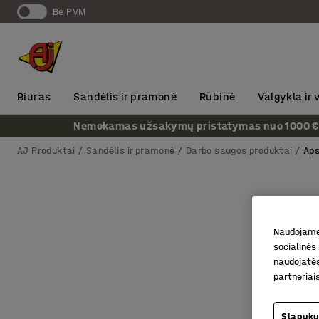
Be PVM
Biuras
Sandėlis ir pramonė
Rūbinė
Valgykla ir
Nemokamas užsakymų pristatymas nuo 1000 € + P
AJ Produktai
Sandėlis ir pramonė
Darbo saugos produktai
Aps
Naudojame 
socialinės 
naudojatės
partneriai
Slapukų