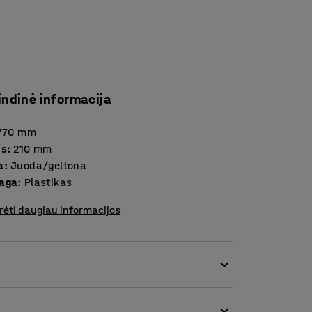
indinė informacija
770
mm
is
:
210
mm
a
:
Juoda/geltona
aga
:
Plastikas
rėti daugiau informacijos
, perdirbamo plastiko. Dėl spalvų atitvaras
 pėsčiųjų eismo juostas.