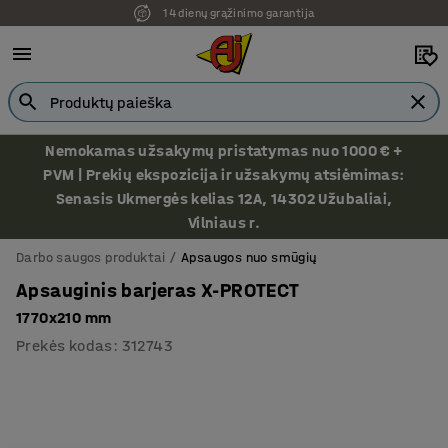
14 dienų grąžinimo garantija
Ekspozicija Vilniuje
Nemokamas užsakymų pristatymas nuo 1000 € +
PVM | Prekių ekspozicija ir užsakymų atsiėmimas:
Senasis Ukmergės kelias 12A, 14302 Užubaliai,
Vilniaus r.
Darbo saugos produktai
Apsaugos nuo smūgių
Apsauginis barjeras X-PROTECT
1770x210 mm
Prekės kodas
:
312743