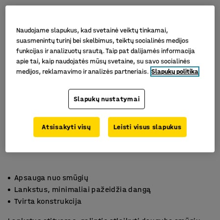
Naudojame slapukus, kad svetainė veiktų tinkamai,
suasmenintų turinį bei skelbimus, teiktų socialinės medijos
funkcijas ir analizuotų srautą. Taip pat dalijamės informacija
apie tai, kaip naudojatės mūsų svetaine, su savo socialinės
medijos, reklamavimo ir analizės partneriais.
Slapukų politika
Slapukų nustatymai
Atsisakyti visų
Leisti visus slapukus
Apsauga nuo smūgių
Lankstus, minimaliai pažeidžia dangą
Tvirta konstrukcija