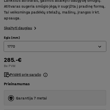
Lankstus atitvaras, galintis atlaikyti daugybę smūgių.
Atitvaras sugeria smūgio jėgą ir sugrįžta į pradinę formą.
Tai veiksminga padėklų stelažų, mašinų, įrangos ir kt.
apsauga.
Skaityti daugiau
Ilgis (mm)
1770
285.-€
770
Be PVM
1270
Pridėti prie sąrašo
1770
Prieinamumas
2270
Garantija 7 metai